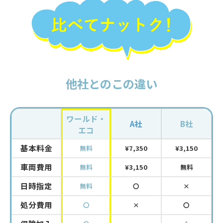
お問い合わせはこちら
他社とのこの違い
ワールド・
A社
B社
エコ
基本料金
無料
¥7,350
¥3,150
車両費用
無料
¥3,150
無料
日時指定
無料
〇
×
処分費用
〇
×
〇