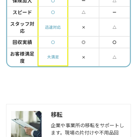
保険加入
〇
ー
△
スピード
〇
△
ー
スタッフ対
迅速対応
×
△
応
回収実績
〇
◎
〇
お客様満足
大満足
×
△
度
移転
企業や事業所の移転をサポートし
ます。現場の片付けや不用品回