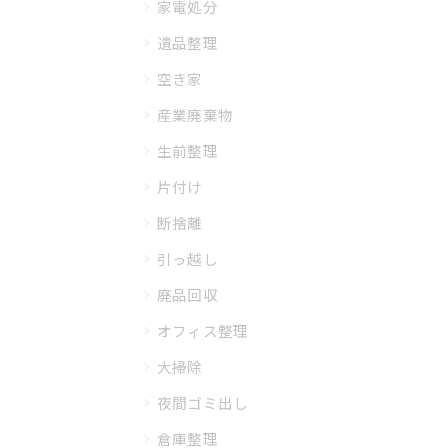
家電処分
遺品整理
空き家
産業廃棄物
生前整理
片付け
断捨離
引っ越し
廃品回収
オフィス整理
大掃除
夜間ゴミ出し
倉庫整理