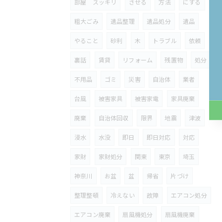
部屋 スッキリ
させる
方法
にする
粗大ごみ
遺品整理
遺品処分
遺品
やること
砂利
木
トラブル
依頼
裏話
賃貸
リフォーム
残置物
処分
不用品
ゴミ
災害
自治体
業者
台風
被害家具
被害家電
家具廃棄
廃棄
自治体回収
限界
地震
津波
浸水
水没
即日
即日対応
対応
家財
家財処分
関東
東京
埼玉
神奈川
お盆
盆
帰省
片づけ
整理整頓
冷えない
故障
エアコン処分
エアコン廃棄
扇風機処分
扇風機廃棄