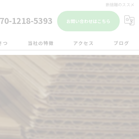
断捨離のススメ
70-1218-5393
お問い合わせはこちら
さつ
当社の特徴
アクセス
ブログ
遺品整理
コラム
引越し
移転
片付け
ゴミ屋敷