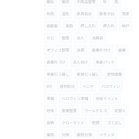
撤去
撤収
不用品整理
秋
雨
秋雨
湿気
家具処分
敬老の日
実家
高齢者
長雨
押し入れ
押入れ
納戸
カビ
整理
法人
決算前
オフィス整理
決算
倉庫片付け
倉庫
倉庫片づけ
法人向け
単身パック
単身引っ越し
家族引っ越し
荷物運搬
DIY
建材処分
ベニヤ
ハロウィン
準備
ハロウィン準備
地域イベント
地域
倉庫整理
ワールドエコ
衣替え
収納
クローゼット
夜間
ゴミ出し
豪雨
対策
豪雨対策
ベランダ