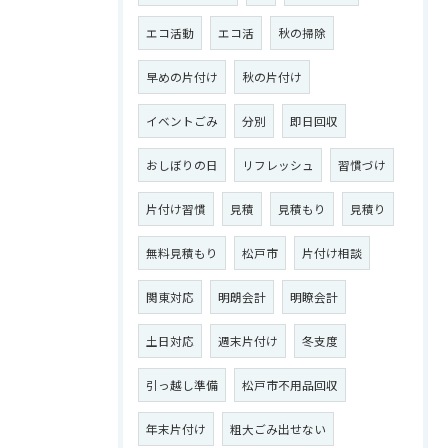
エコ活動
エコ活
秋の掃除
早めの片付け
秋の片付け
イベントごみ
分別
即日回収
おしぼりの日
リフレッシュ
習慣づけ
片付け習慣
見積
見積もり
見積り
無料見積もり
松戸市
片付け相談
関東対応
明朗会計
明瞭会計
土日対応
週末片付け
冬支度
引っ越し準備
松戸市不用品回収
年末片付け
粗大ごみ出せない