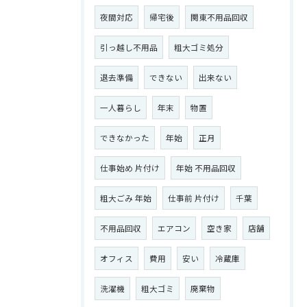
夜間対応
帰宅後
関東不用品回収
引っ越し不用品
粗大ゴミ処分
退去準備
できない
出来ない
一人暮らし
年末
物置
できなかった
年始
正月
仕事始め 片付け
年始 不用品回収
粗大ごみ 年始
仕事前 片付け
千葉
不用品回収
エアコン
空き家
店舗
オフィス
費用
安い
冷蔵庫
洗濯機
粗大ゴミ
廃棄物