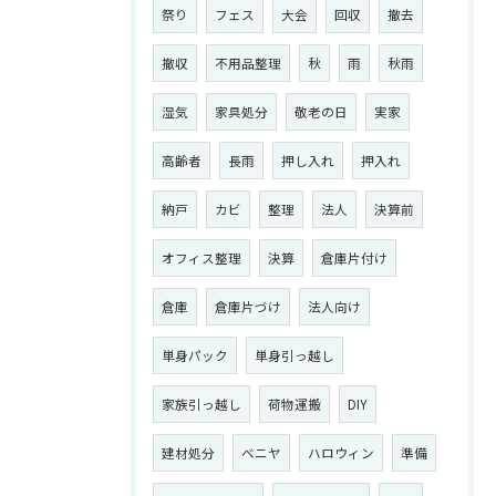
祭り
フェス
大会
回収
撤去
撤収
不用品整理
秋
雨
秋雨
湿気
家具処分
敬老の日
実家
高齢者
長雨
押し入れ
押入れ
お問い合わせはこちら
納戸
カビ
整理
法人
決算前
オフィス整理
決算
倉庫片付け
倉庫
倉庫片づけ
法人向け
単身パック
単身引っ越し
家族引っ越し
荷物運搬
DIY
建材処分
ベニヤ
ハロウィン
準備