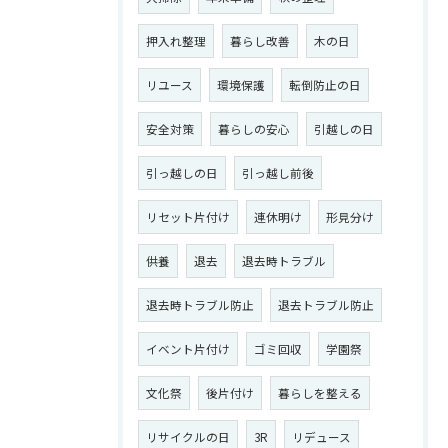
押入れ整理
暮らし改善
木の日
リユース
環境保護
転倒防止の日
安全対策
暮らしの安心
引越しの日
引っ越しの日
引っ越し前後
リセット片付け
連休明け
形見分け
供養
退去
退去時トラブル
退去時トラブル防止
退去トラブル防止
イベント片付け
ゴミ回収
学園祭
文化祭
後片付け
暮らしを整える
リサイクルの日
3R
リデュース