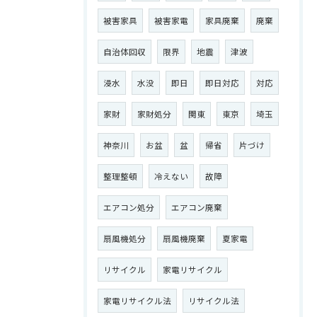
被害家具
被害家電
家具廃棄
廃棄
自治体回収
限界
地震
津波
浸水
水没
即日
即日対応
対応
家財
家財処分
関東
東京
埼玉
神奈川
お盆
盆
帰省
片づけ
整理整頓
冷えない
故障
エアコン処分
エアコン廃棄
扇風機処分
扇風機廃棄
夏家電
リサイクル
家電リサイクル
家電リサイクル法
リサイクル法