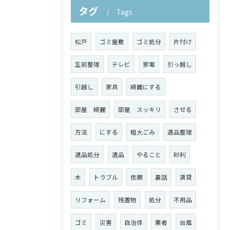
タグ
Tags
松戸
ゴミ屋敷
ゴミ処分
片付け
生前整理
テレビ
家電
引っ越し
引越し
家具
綺麗にする
部屋 綺麗
部屋 スッキリ
させる
方法
にする
粗大ごみ
遺品整理
遺品処分
遺品
やること
砂利
木
トラブル
依頼
裏話
賃貸
リフォーム
残置物
処分
不用品
ゴミ
災害
自治体
業者
台風