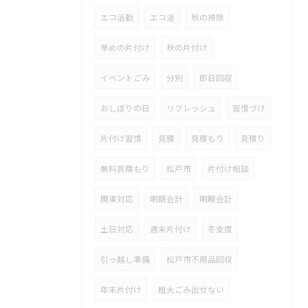
エコ活動
エコ活
秋の掃除
早めの片付け
秋の片付け
イベントごみ
分別
即日回収
おしぼりの日
リフレッシュ
習慣づけ
片付け習慣
見積
見積もり
見積り
無料見積もり
松戸市
片付け相談
関東対応
明朗会計
明瞭会計
土日対応
週末片付け
冬支度
引っ越し準備
松戸市不用品回収
年末片付け
粗大ごみ出せない