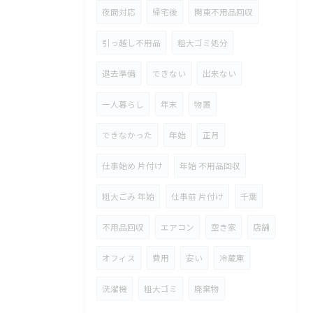
夜間対応
帰宅後
関東不用品回収
引っ越し不用品
粗大ゴミ処分
退去準備
できない
出来ない
一人暮らし
年末
物置
できなかった
年始
正月
仕事始め 片付け
年始 不用品回収
粗大ごみ 年始
仕事前 片付け
千葉
不用品回収
エアコン
空き家
店舗
オフィス
費用
安い
冷蔵庫
洗濯機
粗大ゴミ
廃棄物