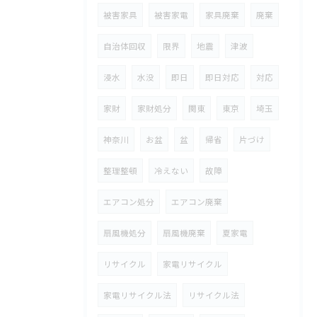
被害家具
被害家電
家具廃棄
廃棄
自治体回収
限界
地震
津波
浸水
水没
即日
即日対応
対応
家財
家財処分
関東
東京
埼玉
神奈川
お盆
盆
帰省
片づけ
整理整頓
冷えない
故障
エアコン処分
エアコン廃棄
扇風機処分
扇風機廃棄
夏家電
リサイクル
家電リサイクル
家電リサイクル法
リサイクル法