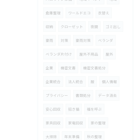
倉庫整理
ワールドエコ
衣替え
収納
クローゼット
夜間
ゴミ出し
豪雨
対策
豪雨対策
ベランダ
ベランダ片付け
屋外不用品
屋外
企業
機密文書
機密文書処分
企業統合
法人統合
服
個人情報
プライバシー
書類処分
データ消去
安心回収
招き猫
福を呼ぶ
家具回収
家電回収
家の整理
大掃除
年末準備
秋の整理