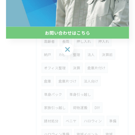
祭り
フェス
大会
回収
撤去
撤収
不用品整理
秋
雨
秋雨
湿気
家具処分
敬老の日
実家
お問い合わせはこちら
高齢者
長雨
押し入れ
押入れ
お問い合わせはこちら
納戸
カビ
整理
法人
決算前
オフィス整理
決算
倉庫片付け
倉庫
倉庫片づけ
法人向け
単身パック
単身引っ越し
家族引っ越し
荷物運搬
DIY
建材処分
ベニヤ
ハロウィン
準備
ハロウィン準備
地域イベント
地域