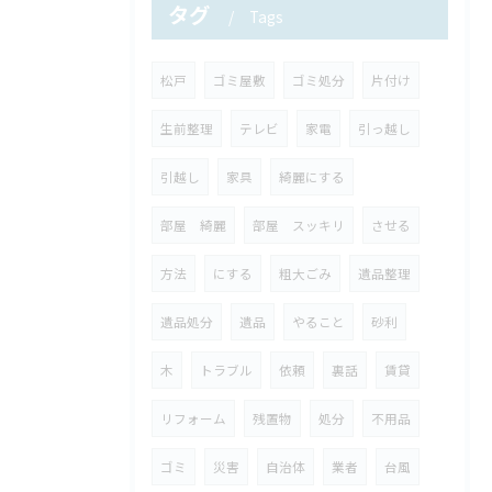
タグ
Tags
松戸
ゴミ屋敷
ゴミ処分
片付け
生前整理
テレビ
家電
引っ越し
引越し
家具
綺麗にする
部屋 綺麗
部屋 スッキリ
させる
方法
にする
粗大ごみ
遺品整理
遺品処分
遺品
やること
砂利
木
トラブル
依頼
裏話
賃貸
リフォーム
残置物
処分
不用品
ゴミ
災害
自治体
業者
台風