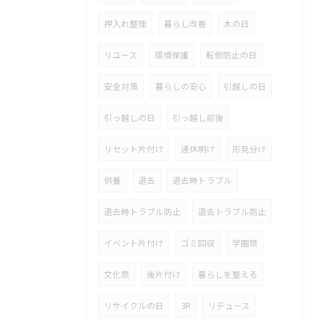
押入れ整理
暮らし改善
木の日
リユース
環境保護
転倒防止の日
安全対策
暮らしの安心
引越しの日
引っ越しの日
引っ越し前後
リセット片付け
連休明け
形見分け
供養
退去
退去時トラブル
退去時トラブル防止
退去トラブル防止
イベント片付け
ゴミ回収
学園祭
文化祭
後片付け
暮らしを整える
リサイクルの日
3R
リデュース