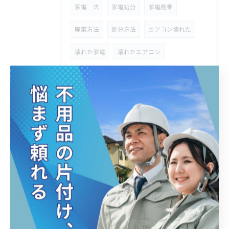
家電 法
家電処分
家電廃棄
廃棄方法
処分方法
エアコン壊れた
壊れた家電
壊れたエアコン
壊れた扇風機
扇風機 壊れた
壊れた扇風機処分
壊れた扇風機 処分方法
壊れたエアコン 処分方法
扇風機動かない
エアコン 動かない
防災の日
非常食
非常品
防災
電池
大型家具
相場
イベント