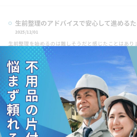
生前整理のアドバイスで安心して進めるた
2025/12/01
生前整理を始めるのは難しそうだと感じたことはあり
なり、どこから手を付ければいいのか迷う方も多い中
くなりが…
片付けでゴミ屋敷から脱出するためのプロ
実践術
2025/12/01
片付けをしなければ…と分かっていても、気がつけば
せんか？溜まったゴミや不要なものに囲まれると、ど