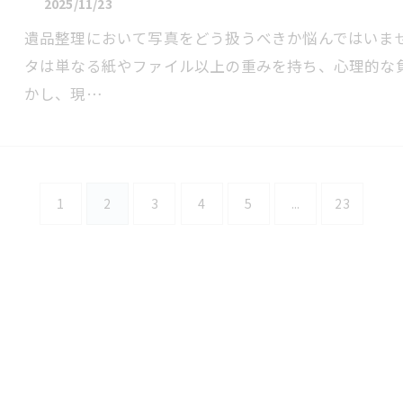
2025/11/23
遺品整理において写真をどう扱うべきか悩んではいま
タは単なる紙やファイル以上の重みを持ち、心理的な
かし、現…
1
2
3
4
5
...
23