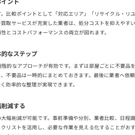
ポイント
回収品目の整理が安価な不用品回収につながる
す。比較ポイントとして「対応エリア」「リサイクル・リ
複数の不用品回収業者に見積もり依頼する利点
や買取サービスが充実した業者は、処分コストを抑えやす
回収日や時間帯の工夫で費用をさらに抑える方法
頼性とコストパフォーマンスの両立が図れます。
不用品回収を安く済ませるための成功事例紹介
悪質な不用品回収業者を避けるコツ
体的なステップ
悪質な不用品回収業者の特徴と見分け方
段階的なアプローチが有効です。まずは部屋ごとに不要品
不用品回収でトラブルを回避するための注意事項
し、不要品は一時的にまとめておきます。最後に業者へ依
お問い合わせはこちら
お問い合わせはこちら
無料回収をうたう業者の落とし穴に注意しよう
なく効率的な整理が実現できます。
契約内容を明確にして安心の不用品回収を選ぶ
実際の体験談から学ぶ悪質業者の見抜き方
幅削減する
不用品回収で安全を守るためのチェックリスト
の大幅削減が可能です。事前準備や分別、業者比較、日程
環境配慮型の不用品回収活用法を解説
ックリストを活用し、必要な作業を見える化することがお