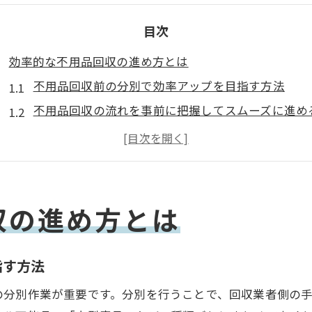
目次
効率的な不用品回収の進め方とは
不用品回収前の分別で効率アップを目指す方法
不用品回収の流れを事前に把握してスムーズに進め
回収日程と不用品量を調整し無駄を省くコツ
効率的な不用品回収のための業者比較ポイント
自宅整理と不用品回収を両立させる具体的なステッ
不用品回収の効率化で時間と手間を大幅削減する
収の進め方とは
安心して任せる不用品回収の秘訣
信頼できる不用品回収業者の選び方と見極め方
指す方法
口コミと評判を活用し安心の不用品回収を実現
の分別作業が重要です。分別を行うことで、回収業者側の手
不用品回収の契約前に確認すべき重要なポイント