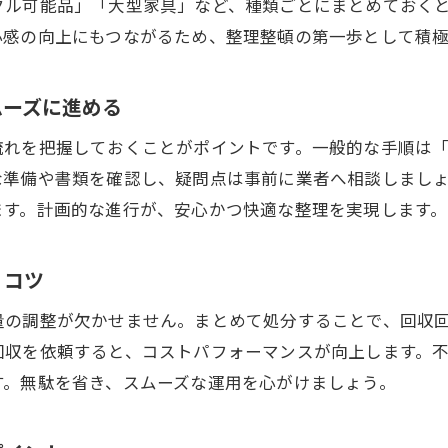
クル可能品」「大型家具」など、種類ごとにまとめておく
トラブル回避のための不用品回収依頼時の注意点
心感の向上にもつながるため、整理整頓の第一歩として積
不用品回収後のアフターサポートも重視しよう
安心して任せられる不用品回収の条件とは
ムーズに進める
リユースを活かす不用品回収活用術
流れを把握しておくことがポイントです。一般的な手順は
不用品回収とリユースの違いと活用メリット
な準備や書類を確認し、疑問点は事前に業者へ相談しまし
リユース可能な不用品を見極めるポイント
ます。計画的な進行が、安心かつ快適な整理を実現します。
回収業者にリユース対応を依頼するコツ
不用品回収でリサイクルショップを上手に活用
くコツ
フリマアプリと不用品回収の併用で更なる効率化
量の調整が欠かせません。まとめて処分することで、回収
不用品回収でリユースを最大限に生かす方法
回収を依頼すると、コストパフォーマンスが向上します。
不用品回収を安く済ませる実践ポイント
す。無駄を省き、スムーズな運用を心がけましょう。
不用品回収を安く抑えるための業者比較術
値下げやキャンペーンで不用品回収費用を節約