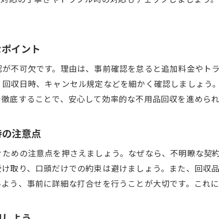
納得の不用品回収で快適な整理整頓へ
不用品回収を活用して快適な住空間を実現
納得できる不用品回収で片付けがはかどる理由
なポイント
不用品回収後の整理整頓を続けるコツ
認が不可欠です。理由は、事前確認を怠ると追加料金やト
不用品回収の経験を今後の整理整頓に活かす
、回収日時、キャンセル規定などを細かく確認しましょう
家族や自分に合った不用品回収活用法を探る
を徹底することで、安心して効率的な不用品回収を進められ
不用品回収で理想の生活空間へステップアップ
時の注意点
ぐための注意点を押さえましょう。なぜなら、不明瞭な契
受け取り、口頭だけでの約束は避けましょう。また、回収
いよう、事前に詳細な打合せを行うことが大切です。これに
視しよう