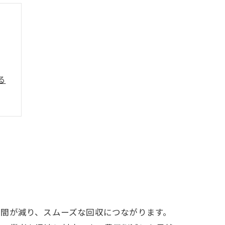
る
プ
間が減り、スムーズな回収につながります。