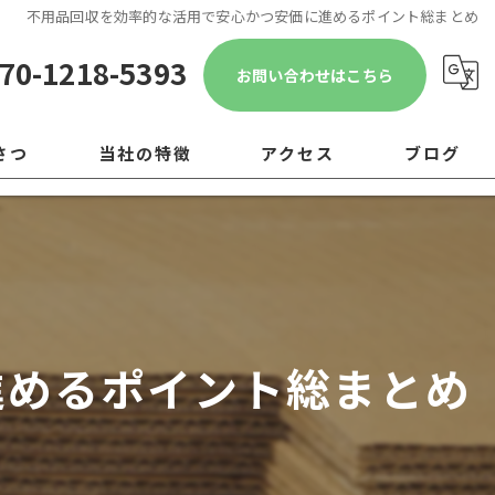
不用品回収を効率的な活用で安心かつ安価に進めるポイント総まとめ
70-1218-5393
お問い合わせはこちら
さつ
当社の特徴
アクセス
ブログ
遺品整理
コラム
引越し
移転
進めるポイント総まとめ
片付け
ゴミ屋敷