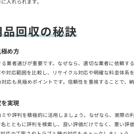
不用品回収で実現する環境負荷の低減方法
手に入れられます。
リサイクル重視の不用品回収を選ぶポイント
エコ活動と不用品回収の関係を理解しよう
用品回収の秘訣
環境配慮型の不用品回収サービス活用手順
不用品回収で再利用を進めるための実践方法
見極め方
環境に優しい不用品回収の取り組み事例紹介
きる業者選びが重要です。なぜなら、適切な業者に依頼す
複数業者を比較して選ぶメリット
容や対応範囲を比較し、リサイクル対応や明確な料金体系
複数の不用品回収業者を比較する大切な理由
の対応も見極めポイントです。信頼性を重視することで、
見積もり比較でわかる不用品回収費用の違い
サービス内容を比較して最適な不用品回収を選ぶ
収を実現
口コミや評判を活用した業者比較のコツ
コミや評判を積極的に活用しましょう。なぜなら、実際の
不用品回収業者の対応力や信頼性を見極める方法
者名とともに評判を検索し、良い評価だけでなく、悪い評
比較検討で納得の不用品回収サービスを実現
、対応の丁寧さやトラブル時の対応もチェックしましょう