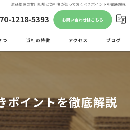
遺品整理の費用相場と負担者が知っておくべきポイントを徹底解説
70-1218-5393
お問い合わせはこちら
さつ
当社の特徴
アクセス
ブログ
遺品整理
コラム
引越し
移転
きポイントを徹底解説
片付け
ゴミ屋敷