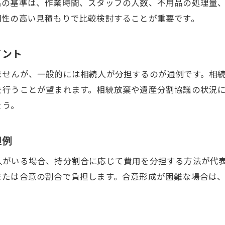
出の基準は、作業時間、スタッフの人数、不用品の処理量
遺品整理費用を比較するポイントとコツ
明性の高い見積もりで比較検討することが重要です。
実例から一軒家の遺品整理費用を検証
遺品整理業者の料金表で一軒家費用を把握
イント
費用が高額化する遺品整理の実態とは
ませんが、一般的には相続人が分担するのが通例です。相
遺品整理費用が100万円超になるケース
を行うことが望まれます。相続放棄や遺産分割協議の状況
高額な遺品整理費用の内訳を詳しく解説
ょう。
遺品整理費用やばいと感じる要因とは
費用が高額化する遺品整理の注意ポイント
担例
遺品整理費用が膨らむトラブル事例
人がいる場合、持分割合に応じて費用を分担する方法が代
実際にかかった遺品整理費用の経験談
または合意の割合で負担します。合意形成が困難な場合は
遺品整理費用を抑えるための工夫と準備
遺品整理費用節約のための自分でできる準備
費用を抑える遺品整理業者の選び方のコツ