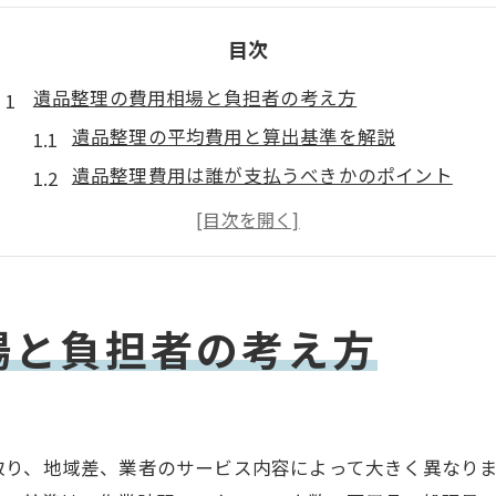
目次
遺品整理の費用相場と負担者の考え方
遺品整理の平均費用と算出基準を解説
遺品整理費用は誰が支払うべきかのポイント
遺品整理費用で発生しやすい負担の分担例
知恵袋の声に学ぶ遺品整理費用の悩み
遺品整理費用を巡る相続トラブルを回避する方法
料金表から見る遺品整理の適正相場を知る
場と負担者の考え方
一軒家での遺品整理費用を徹底解説
一軒家の遺品整理費用は何で決まるのか
遺品整理費用の一軒家での目安と注意点
り、地域差、業者のサービス内容によって大きく異なります
一軒家の遺品整理で費用が上がる理由