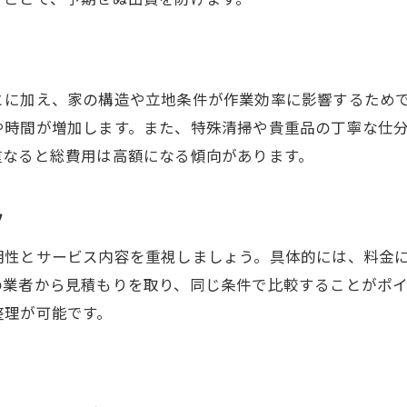
実際にかかった遺品整理費用の体験談紹介
遺品整理費用がいくらかかったかの実例共有
知恵袋で話題の遺品整理費用体験談とは
とに加え、家の構造や立地条件が作業効率に影響するためで
遺品整理費用100万円になったケースを解説
や時間が増加します。また、特殊清掃や貴重品の丁寧な仕
遺品整理費用で後悔しないためのポイント
重なると総費用は高額になる傾向があります。
遺品整理費用の見積もり比較で分かったこと
体験談から学ぶ遺品整理費用節約のコツ
ツ
明性とサービス内容を重視しましょう。具体的には、料金
の業者から見積もりを取り、同じ条件で比較することがポ
整理が可能です。