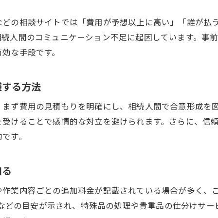
遺品整理費用の見積もり比較で分かること
などの相談サイトでは「費用が予想以上に高い」「誰が払
遺品整理料金表を活用した費用管理術
相続人間のコミュニケーション不足に起因しています。事
遺品整理費用の負担を減らす片付け方法
有効な手段です。
知恵袋に学ぶ遺品整理費用節約体験談
相続税と遺品整理費用の関係を理解する
避する方法
遺品整理費用と相続税の基本的な関係性
、まず費用の見積もりを明確にし、相続人間で合意形成を
遺品整理費用は相続税の控除対象になるか
を受けることで感情的な対立を避けられます。さらに、信
お問い合わせはこちら
お問い合わせはこちら
相続税申告時に遺品整理費用をどう扱うか
的です。
遺品整理費用と遺産分割のポイントを解説
遺品整理費用負担と相続人間の注意点
知る
遺品整理費用が相続税計算に与える影響
や作業内容ごとの追加料金が記載されている場合が多く、
遺品整理費用の分担でトラブルを避ける方法
円～などの目安が示され、特殊品の処理や貴重品の仕分けサ