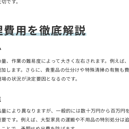
遺品整理費用分担でよくあるトラブルと対策
大切です。
遺品整理費用を円満に分担するコツを紹介
遺品整理費用の分担方法と話し合いの進め方
理費用を徹底解説
トラブル回避のための遺品整理費用の合意例
知恵袋から学ぶ遺品整理費用分担の実例
か
遺品整理費用負担で揉めないためのポイント
量、作業の難易度によって大きく左右されます。例えば、3L
マンションと一軒家で異なる費用の目安
増加します。さらに、貴重品の仕分けや特殊清掃の有無も費
遺品整理費用はマンションと一軒家でどう違う
現場の状況が決定要因となるのです。
マンションの遺品整理費用の特徴と注意点
一軒家の遺品整理費用との比較ポイント
点
住まいの種類別に見る遺品整理の費用目安
品量により異なりますが、一般的には数十万円から百万円
遺品整理費用の違いに関する体験談を紹介
重要です。例えば、大型家具の運搬や不用品の特別処分は
遺品整理費用を抑える間取り別工夫
くことで、予期せぬ出費を防げます。