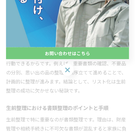
説
生前整理のやることリストで迷わず進める秘訣
生前整理をスムーズに進めるためには、やることリスト
を作成し段階的に取り組むことが重要です。理由は、具
お問い合わせはこちら
体的な項目を明確にすることで、迷いを減らし効率的に
行動できるからです。例えば、重要書類の確認、不要品
お問い合わせはこちら
の分別、思い出の品の整理を順序立てて進めることで、
計画的に整理が進みます。結論として、リスト化は生前
整理の成功に欠かせない秘訣です。
生前整理における書類整理のポイントと手順
生前整理で特に重要なのが書類整理です。理由は、財産
管理や相続手続きに不可欠な書類が混乱すると家族に負