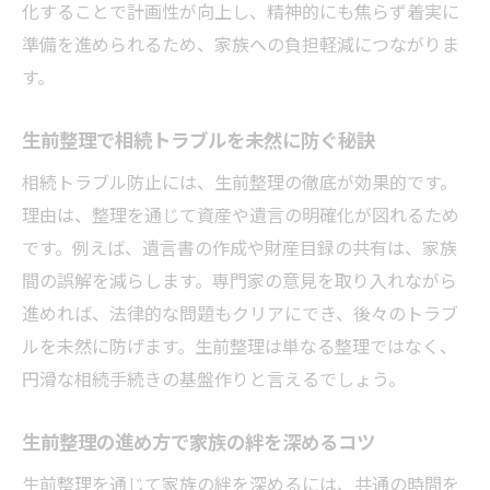
ック
化することで計画性が向上し、精神的にも焦らず着実に
生前整理を楽しく進めるポイントを紹介
準備を進められるため、家族への負担軽減につながりま
す。
生前整理のやることリストを使った効率的
整理法
生前整理で相続トラブルを未然に防ぐ秘訣
生前整理で気持ちが前向きになる秘訣
相続トラブル防止には、生前整理の徹底が効果的です。
生前整理の進め方を柔軟に調整する方法
理由は、整理を通じて資産や遺言の明確化が図れるため
生前整理の体験談から学ぶ気持ちの整理法
です。例えば、遺言書の作成や財産目録の共有は、家族
間の誤解を減らします。専門家の意見を取り入れながら
進めれば、法律的な問題もクリアにでき、後々のトラブ
ルを未然に防げます。生前整理は単なる整理ではなく、
円滑な相続手続きの基盤作りと言えるでしょう。
生前整理の進め方で家族の絆を深めるコツ
生前整理を通じて家族の絆を深めるには、共通の時間を