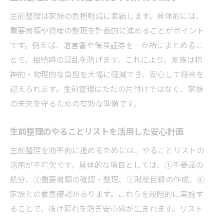
20代から考える生前整理の新常識
生前整理は家族の負担軽減に直結します。具体的には、
重要書類や資産の整理を計画的に進めることがポイント
20代から始める生前整理が持つ本当の魅力
です。例えば、遺言書や保険証券を一か所にまとめるこ
生前整理は若い世代にも必要な理由とは
とで、相続時の混乱を防げます。これにより、家族は精
早めの生前整理で人生設計を見直すポイン
神的・物理的な負担を大幅に軽減でき、安心して将来を
ト
迎えられます。生前整理はただの片付けではなく、家族
生前整理のやることリストを若いうちに活
の未来を守るための有効な準備です。
用
生前整理と資産管理を20代から意識する大
生前整理のやることリストを活用した安心計画
切さ
生前整理を効率的に進めるためには、やることリストの
生前整理の常識をアップデートする新しい
活用が不可欠です。具体的な項目としては、①不要品の
視点
処分、②重要書類の確認・整理、③財産目録の作成、④
気持ちが軽くなる生前整理のコツ集
家族との意思確認があります。これらを段階的に実施す
生前整理で心が軽くなる工夫と実践テクニ
ることで、抜け漏れを防ぎ安心感が生まれます。リスト