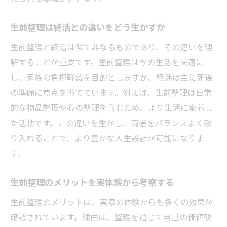
ップ
終活と生前整理の違いを理解して始める方
生前整理は終活との違いをどう生かすか
法
生前整理と終活は似て非なるものであり、その違いを理
生前整理のメリットを最大限に引き出す準
解することが重要です。生前整理は今の生活を快適に
備術
し、家族の負担軽減を目的としますが、終活は主に死後
生前整理のやることリストで計画的に始め
の準備に焦点を当てています。例えば、生前整理は日常
るコツ
的な物品整理や心の整理を含むため、より生活に密着し
生前整理を始めるタイミングと心構えの重
た活動です。この違いを生かし、両者をバランスよく取
要性
り入れることで、より豊かな人生設計が可能になりま
生前整理のやることリスト徹底解説
す。
生前整理のやることリストで迷わず進める
生前整理のメリットを実体験から考察する
秘訣
生前整理における書類整理のポイントと手
生前整理のメリットは、実際の体験からも多くの効果が
順
確認されています。理由は、整理を通じて自己の価値観