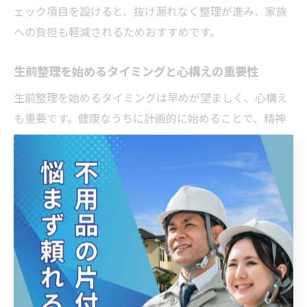
ェック項目を設けると、抜け漏れなく整理が進み、家族
への負担も軽減されるためおすすめです。
生前整理を始めるタイミングと心構えの重要性
生前整理を始めるタイミングは早めが望ましく、心構え
も重要です。健康なうちに計画的に始めることで、精神
的な余裕が生まれ、家族とのコミュニケーションも円滑
になります。例えば、定期的な見直しを習慣化し、無理
なく進めることがポイントです。心構えとしては、過去
を振り返り感謝の気持ちを持つことが、整理作業を前向
きに捉える助けとなり、家族を守る安心感につながりま
す。
生前整理のやることリスト徹底解