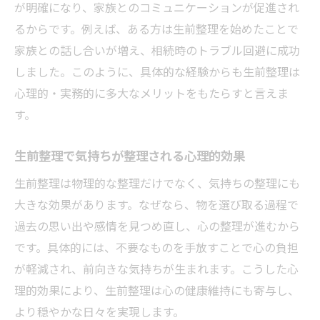
が明確になり、家族とのコミュニケーションが促進され
生前整理で思い出の品を見極める実践方法
るからです。例えば、ある方は生前整理を始めたことで
生前整理の進め方を段階的に理解する重要
家族との話し合いが増え、相続時のトラブル回避に成功
性
しました。このように、具体的な経験からも生前整理は
生前整理業者の選び方と無料相談の活用法
心理的・実務的に多大なメリットをもたらすと言えま
生前整理で身の回りをスッキリ整えるコツ
す。
進め方に迷ったら生前整理の基本を確認
生前整理の基本と進め方の押さえるべきポ
生前整理で気持ちが整理される心理的効果
イント
生前整理は物理的な整理だけでなく、気持ちの整理にも
生前整理を始める前に知っておきたい注意
大きな効果があります。なぜなら、物を選び取る過程で
点
過去の思い出や感情を見つめ直し、心の整理が進むから
生前整理で大切なことは何かを再確認しよ
です。具体的には、不要なものを手放すことで心の負担
う
が軽減され、前向きな気持ちが生まれます。こうした心
生前整理のメリット・デメリットを理解し
理的効果により、生前整理は心の健康維持にも寄与し、
て判断
より穏やかな日々を実現します。