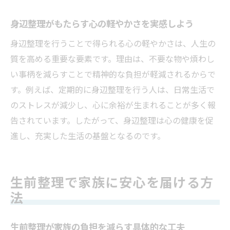
生前整理で心の整理も同時に進める方法
身辺整理がもたらす心の軽やかさを実感しよう
進め方が不安な時の生前整理無料相談の活
身辺整理を行うことで得られる心の軽やかさは、人生の
用
質を高める重要な要素です。理由は、不要な物や煩わし
生前整理のメリットとデメリットを比較
い事柄を減らすことで精神的な負担が軽減されるからで
生前整理のメリットとデメリットを実体験
す。例えば、定期的に身辺整理を行う人は、日常生活で
で比較
のストレスが減少し、心に余裕が生まれることが多く報
生前整理の経済的な利点と注意点を検証す
告されています。したがって、身辺整理は心の健康を促
る
進し、充実した生活の基盤となるのです。
家族や本人にとって生前整理が与える影響
生前整理デメリットを回避するための工夫
生前整理で家族に安心を届ける方
生前整理で得られる安心感と迷いや不安の
法
対策
生前整理の比較で見えてくる自分に合う進
生前整理が家族の負担を減らす具体的な工夫
め方