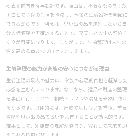
生前整理が家族の負担を減らす具体的な工
め直す前向きな再設計です。理由は、不要なものを手放
夫
すことで心身の負担を軽減し、今後の生活設計を明確に
生前整理のやることリストを活用した安心
できるからです。例えば、思い出の品を選別しながら自
計画
分の価値観を再確認することで、充実した人生の締めく
生前整理で相続トラブルを未然に防ぐ秘訣
くりが可能になります。したがって、生前整理は人生の
生前整理の進め方で家族の絆を深めるコツ
質を高める重要なプロセスといえます。
家族と一緒に生前整理を進めるための対話
生前整理の魅力が家族の安心につながる理由
術
生前整理の最大の魅力は、家族の心理的負担を軽減し安
生前整理で家族に残す安心感と信頼関係の
心感を生む点にあります。なぜなら、遺品や財産の整理
築き方
を事前に行うことで、相続トラブルや混乱を未然に防げ
自分らしい終活へ生前整理を始めよう
るからです。具体的には、家族で話し合いを重ね、重要
生前整理を通じて自分らしい終活を実現す
書類や思い出の品の扱いを共有することが効果的です。
る
結果として、家族間の理解が深まり、安心して未来を迎
生前整理の進め方が描く未来への安心ステ
えられる環境が整います。