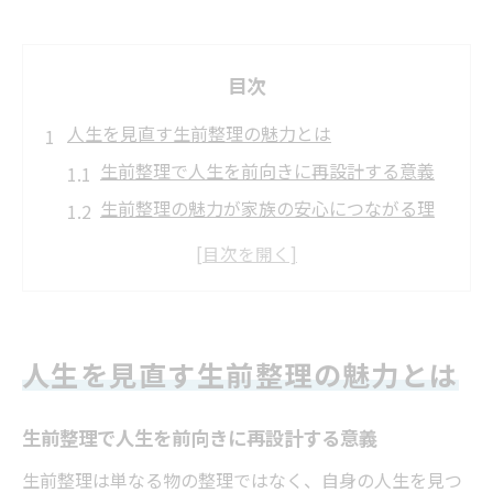
目次
人生を見直す生前整理の魅力とは
生前整理で人生を前向きに再設計する意義
生前整理の魅力が家族の安心につながる理
由
生前整理は終活との違いをどう生かすか
生前整理のメリットを実体験から考察する
生前整理で気持ちが整理される心理的効果
人生を見直す生前整理の魅力とは
身辺整理がもたらす心の軽やかさを実感し
よう
生前整理で人生を前向きに再設計する意義
生前整理で家族に安心を届ける方法
生前整理は単なる物の整理ではなく、自身の人生を見つ