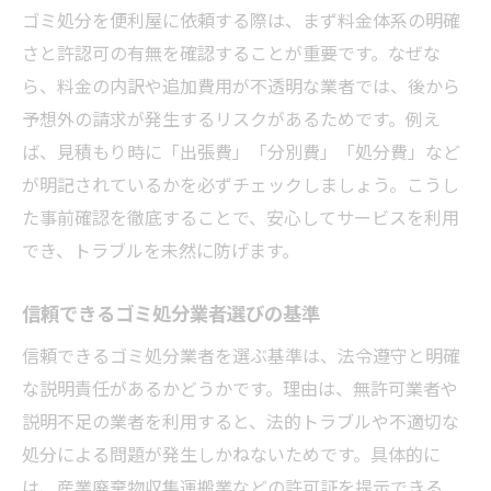
ゴミ処分依頼時の料金明細チェックの重要
ゴミ処分を便利屋に依頼する際は、まず料金体系の明確
性
さと許認可の有無を確認することが重要です。なぜな
評判や口コミから分かるゴミ処分の安心感
ら、料金の内訳や追加費用が不透明な業者では、後から
予想外の請求が発生するリスクがあるためです。例え
悪質なゴミ処分業者を避けるコツとは
ば、見積もり時に「出張費」「分別費」「処分費」など
安心してゴミ処分を任せる選択基準
が明記されているかを必ずチェックしましょう。こうし
便利屋ならではのゴミ処分料金の特徴
た事前確認を徹底することで、安心してサービスを利用
便利屋のゴミ処分料金体系を徹底解説
でき、トラブルを未然に防げます。
ゴミ処分の追加料金を確認するポイント
料金比較で分かるゴミ処分の相場感
信頼できるゴミ処分業者選びの基準
便利屋のゴミ処分料金が選ばれる理由
信頼できるゴミ処分業者を選ぶ基準は、法令遵守と明確
費用対効果を高めるゴミ処分依頼術
な説明責任があるかどうかです。理由は、無許可業者や
見積もりで明確にするゴミ処分の料金
説明不足の業者を利用すると、法的トラブルや不適切な
処分による問題が発生しかねないためです。具体的に
追加費用を避けるゴミ処分依頼のコツ
は、産業廃棄物収集運搬業などの許可証を提示できる