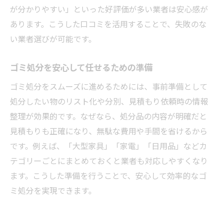
が分かりやすい」といった好評価が多い業者は安心感が
粗大ゴミのゴミ処分で追加費用を防ぐ方法
あります。こうした口コミを活用することで、失敗のな
効率的なゴミ処分で住まいを快適に保つ方法
い業者選びが可能です。
効率的なゴミ処分で住まいを整える秘訣
ゴミ処分と便利屋活用で時短・安心を実現
ゴミ処分を安心して任せるための準備
快適な生活空間を保つゴミ処分のコツ
ゴミ処分をスムーズに進めるためには、事前準備として
ゴミ処分の効率化でストレスフリーな毎日
処分したい物のリスト化や分別、見積もり依頼時の情報
便利屋によるゴミ処分で片付けをサポート
整理が効果的です。なぜなら、処分品の内容が明確だと
ゴミ処分で住まいの快適さをアップする方
見積もりも正確になり、無駄な費用や手間を省けるから
法
です。例えば、「大型家具」「家電」「日用品」などカ
テゴリーごとにまとめておくと業者も対応しやすくなり
ます。こうした準備を行うことで、安心して効率的なゴ
ミ処分を実現できます。