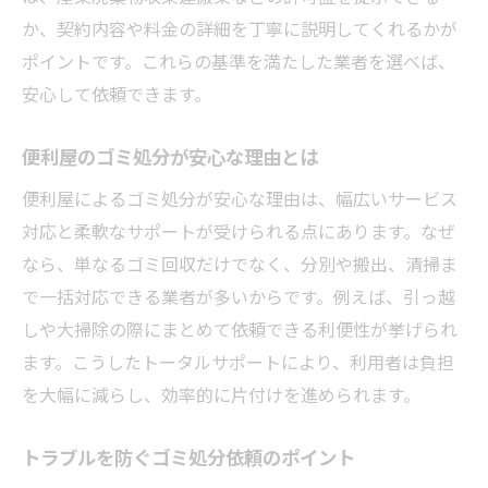
ゴミ処分の事前見積もりが重要な理由
か、契約内容や料金の詳細を丁寧に説明してくれるかが
追加費用が発生しやすいゴミ処分ケース
ポイントです。これらの基準を満たした業者を選べば、
ゴミ処分依頼時のオプション確認方法
安心して依頼できます。
トラブルを防ぐゴミ処分費用の抑え方
便利屋のゴミ処分で注意すべき費用項目
便利屋のゴミ処分が安心な理由とは
明瞭なゴミ処分料金にこだわる方法
便利屋によるゴミ処分が安心な理由は、幅広いサービス
ゴミ処分の違法性に注意した便利屋活用術
対応と柔軟なサポートが受けられる点にあります。なぜ
ゴミ処分の違法行為を避ける便利屋利用法
なら、単なるゴミ回収だけでなく、分別や搬出、清掃ま
で一括対応できる業者が多いからです。例えば、引っ越
許可の有無で見抜くゴミ処分業者の信頼性
しや大掃除の際にまとめて依頼できる利便性が挙げられ
安心して依頼できるゴミ処分サービス選び
ます。こうしたトータルサポートにより、利用者は負担
ゴミ処分と法律知識を身につけるポイント
を大幅に減らし、効率的に片付けを進められます。
違法なゴミ処分業者の見分け方と対策
便利屋活用で守るべきゴミ処分ルール
トラブルを防ぐゴミ処分依頼のポイント
口コミから見る便利屋ゴミ処分の実態