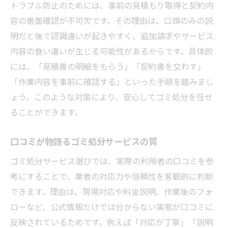
トラブル防止のためには、事前の見積もり取得と契約内
口コミに見るゴミ処分サービス利用体験
容の書面確認が不可欠です。その理由は、口頭のみの説
便利屋のゴミ処分評判を比較するポイント
明だと後で認識違いが起きやすく、追加請求やサービス
ゴミ処分依頼前に知るべき利用者の声
内容の食い違いが生じる可能性があるからです。具体的
には、「見積書の明細をもらう」「契約書を交わす」
満足度が高いゴミ処分サービスの共通点
「作業内容を事前に確認する」といった手順を踏みまし
口コミから学ぶゴミ処分トラブル事例
ょう。このような対策により、安心してゴミ処分を任せ
信頼できるゴミ処分業者の選び方とは
ることができます。
粗大ゴミも安心して頼める便利屋の活用法
粗大ゴミのゴミ処分を便利屋に依頼する利
口コミが物語るゴミ処分サービスの質
点
ゴミ処分サービス選びでは、実際の利用者の口コミを参
ゴミ処分で粗大ゴミもスムーズに対応可能
考にすることで、業者の対応力や信頼性を客観的に判断
粗大ゴミ処分時の便利屋選びポイント
できます。理由は、現場対応や料金説明、作業後のフォ
ゴミ処分と粗大ゴミの違いを知るメリット
ローなど、公式情報だけでは分からない実態が口コミに
大型家具も安心なゴミ処分サービス事例
反映されているためです。例えば「対応が丁寧」「説明