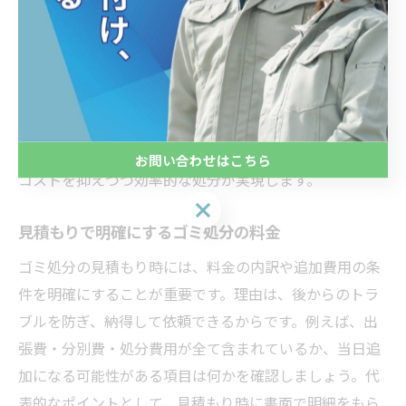
で費用対効果が大きく変わります。理由は、分別や搬出
経路の確保など、依頼者側でできる準備を行うことで、
追加料金や作業時間を削減できるからです。具体的に
は、ゴミの種類ごとにまとめておく、処分が難しい品目
を事前に確認する、複数の業者から見積もりを取る、な
どの工夫が有効です。こうした実践的な方法で、無駄な
お問い合わせはこちら
コストを抑えつつ効率的な処分が実現します。
お問い合わせはこちら
見積もりで明確にするゴミ処分の料金
ゴミ処分の見積もり時には、料金の内訳や追加費用の条
件を明確にすることが重要です。理由は、後からのトラ
ブルを防ぎ、納得して依頼できるからです。例えば、出
張費・分別費・処分費用が全て含まれているか、当日追
加になる可能性がある項目は何かを確認しましょう。代
表的なポイントとして、見積もり時に書面で明細をもら