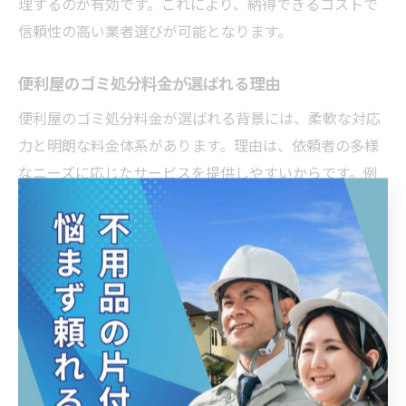
理するのが有効です。これにより、納得できるコストで
信頼性の高い業者選びが可能となります。
便利屋のゴミ処分料金が選ばれる理由
便利屋のゴミ処分料金が選ばれる背景には、柔軟な対応
力と明朗な料金体系があります。理由は、依頼者の多様
なニーズに応じたサービスを提供しやすいからです。例
えば、分別や大型家具の搬出、急な依頼にも即応できる
点が評価されています。代表的なメリットとして、見積
もり時点で費用が明確になること、不要なサービスを省
けることが挙げられます。これにより、利用者は安心し
てサービスを選択できます。
費用対効果を高めるゴミ処分依頼術
ゴミ処分を便利屋に依頼する際は、事前準備と業者選び