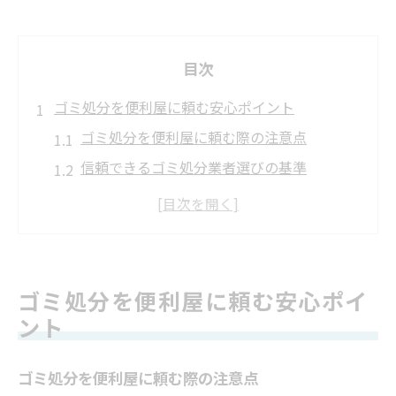
目次
ゴミ処分を便利屋に頼む安心ポイント
ゴミ処分を便利屋に頼む際の注意点
信頼できるゴミ処分業者選びの基準
便利屋のゴミ処分が安心な理由とは
トラブルを防ぐゴミ処分依頼のポイント
口コミが物語るゴミ処分サービスの質
ゴミ処分を安心して任せるための準備
ゴミ処分を便利屋に頼む安心ポイ
信頼できるゴミ処分サービスの選び方
ント
ゴミ処分で信頼できる便利屋の見極め方
ゴミ処分を便利屋に頼む際の注意点
ゴミ処分業者の許可や法令遵守の確認方法