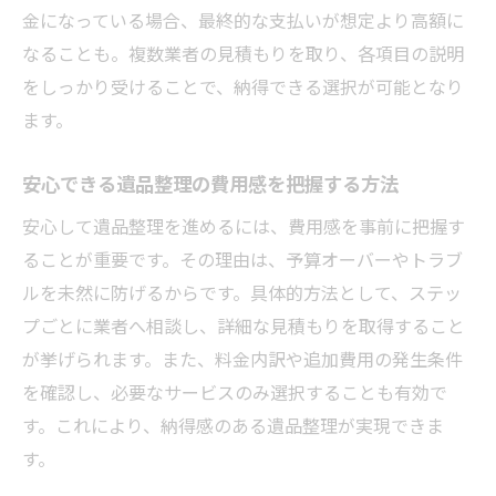
ぶ
金になっている場合、最終的な支払いが想定より高額に
遺品処分のタイミングで費用が変わる理由
なることも。複数業者の見積もりを取り、各項目の説明
をしっかり受けることで、納得できる選択が可能となり
知って得する遺品整理費用の節約アイデア
ます。
知恵袋で話題の遺品整理体験談まとめ
知恵袋の遺品整理費用体験談を紹介
安心できる遺品整理の費用感を把握する方法
実際にかかった遺品整理費用の口コミ
安心して遺品整理を進めるには、費用感を事前に把握す
遺品整理の費用に関する悩みと解決例
ることが重要です。その理由は、予算オーバーやトラブ
高額な遺品整理費用に驚いたケース集
ルを未然に防げるからです。具体的方法として、ステッ
遺品整理の料金相場を利用者目線で解説
プごとに業者へ相談し、詳細な見積もりを取得すること
体験談から学ぶ遺品整理費用の工夫ポイン
が挙げられます。また、料金内訳や追加費用の発生条件
ト
を確認し、必要なサービスのみ選択することも有効で
す。これにより、納得感のある遺品整理が実現できま
す。