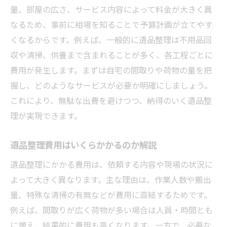
遺品整理のサービス内容と料金構成の関係
量、部屋の広さ、サービス内容によって料金が大きく異
追加作業で発生する遺品整理費用の理由
なるため、事前に相場を知ることで予算計画が立てやす
くなるからです。例えば、一般的に遺品整理は不用品回
遺品整理が高額になるケースの特徴
収や清掃、供養まで含まれることが多く、各工程ごとに
見積もり時に気を付けたい費用増加のポイ
費用が発生します。まずは自宅の間取りや荷物の量を把
ント
握し、どのようなサービスが必要か明確にしましょう。
一軒家における遺品整理費用の目安
これにより、無駄な出費を避けつつ、納得のいく遺品整
一軒家の遺品整理費用相場を解説
理が実現できます。
間取り別にみる遺品整理費用の目安
2DKなど広めの家の遺品整理費用とは
遺品整理費用はいくらかかるのか解説
遺品整理費用の内訳と一軒家の特徴
遺品整理にかかる費用は、依頼する内容や現場の状況に
一軒家での遺品整理を安く抑える方法
よって大きく異なります。主な理由は、作業人数や搬出
一軒家遺品整理の作業人数や時間の目安
量、特殊な清掃の有無などが費用に直結するためです。
例えば、間取りが広く荷物が多い場合は人員・時間とも
料金表で見る遺品整理の内訳と特徴
に増え、結果的に費用も高くなります。一方で、必要な