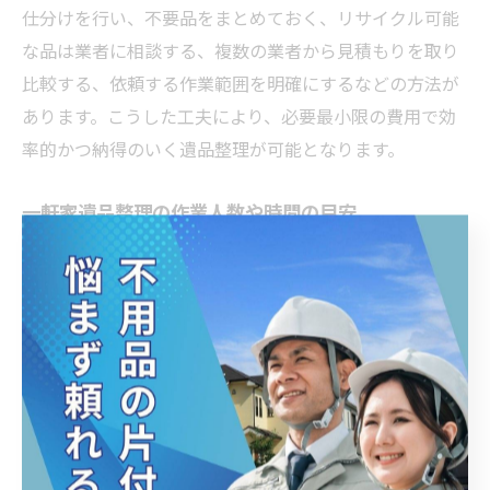
仕分けを行い、不要品をまとめておく、リサイクル可能
な品は業者に相談する、複数の業者から見積もりを取り
比較する、依頼する作業範囲を明確にするなどの方法が
あります。こうした工夫により、必要最小限の費用で効
率的かつ納得のいく遺品整理が可能となります。
一軒家遺品整理の作業人数や時間の目安
一軒家の遺品整理では、作業人数や時間も費用に大きく
影響します。一般的に部屋数や荷物の量に応じて2～5名
程度の作業員が必要となり、作業時間も1日から数日かか
ることが多いです。具体的な目安は、事前の見積もりや
現地確認で明らかになります。作業効率を上げるために
は、事前の分別や搬出経路の確保が有効です。時間と人
員を適切に見積もることで、無駄な費用を防ぎやすくな
ります。