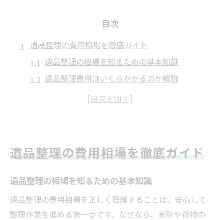
目次
遺品整理の費用相場を徹底ガイド
遺品整理の相場を知るための基本知識
遺品整理費用はいくらかかるのか解説
遺品整理費用の目安と内訳のポイント
間取りや荷物量で変わる費用相場の特徴
遺品整理の費用相場を比較する際の注意点
安心できる遺品整理の費用感を把握する方
遺品整理の費用相場を徹底ガイド
法
費用が高くなる遺品整理の理由とは
遺品整理の相場を知るための基本知識
遺品整理の費用が高くなる主な要因とは
遺品整理の費用相場を正しく理解することは、安心して
遺品の量や間取りが費用に与える影響
整理作業を進める第一歩です。なぜなら、家財や荷物の