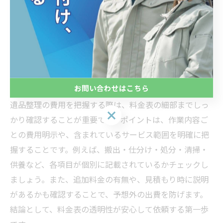
料金表で見る遺品整理の内訳と特
徴
遺品整理料金表で確認すべきポイント
お問い合わせはこちら
遺品整理の費用を把握する際は、料金表の細部までしっ
お問い合わせはこちら
かり確認することが重要です。ポイントは、作業内容ご
との費用明示や、含まれているサービス範囲を明確に把
握することです。例えば、搬出・仕分け・処分・清掃・
供養など、各項目が個別に記載されているかチェックし
ましょう。また、追加料金の有無や、見積もり時に説明
があるかも確認することで、予想外の出費を防げます。
結論として、料金表の透明性が安心して依頼する第一歩