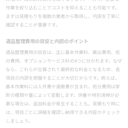
遺品整理料金表で確認すべきポイント
作業を絞り込むことでコストを抑えることも可能です。
遺品整理費用の内訳を詳細に解説
まずは見積もりを複数の業者から取得し、内訳を丁寧に
搬出や処分などの料金設定の特徴
確認することが重要です。
追加料金が発生するケースの注意点
遺品整理料金表から見る費用の傾向
遺品整理費用の目安と内訳のポイント
信頼できる業者の料金表の見極め方
遺品整理費用の目安は、主に基本作業料、搬出費用、処
遺品整理費用は誰が負担するのか解説
分費用、オプションサービス料の4つに分かれます。なぜ
遺品整理の費用を負担する人の基準とは
なら、これらが合算されて最終的な料金となるため、各
項目の内訳を把握することが大切だからです。例えば、
遺品整理費用の分担についての考え方
基本作業料には人件費や運搬費が含まれ、処分費用は家
相続人による遺品整理費用の負担ルール
財の種類や量によって変動します。供養や特別清掃が必
遺品整理費用と家族間での話し合い方
要な場合は、追加料金が発生することも。見積もり時に
負担者が異なる場合の注意点を解説
は、項目ごとに詳細を確認し納得できる内容かチェック
遺品整理費用の支払いトラブルを防ぐコツ
しましょう。
相続税と遺品整理費用の関係を知る