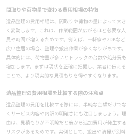
間取りや荷物量で変わる費用相場の特徴
相続税と遺品整理費用の関係性を解説
遺品整理費用は相続税の対象になるのか
遺品整理の費用相場は、間取りや荷物の量によって大き
遺品整理で知っておきたい税務知識
く変動します。これは、作業範囲が広がるほど必要な人
員や時間が増えるためです。例えば、一軒家や2DKなど
遺品整理費用の支出を証明する方法
広い住居の場合、整理や搬出作業が多くなりがちです。
相続手続きと遺品整理費用の扱いの注意点
具体的には、荷物量が多いとトラックの台数や処分費も
相続時に遺品整理費用を上手に活用する方
増加します。まずは現状を正確に把握し、業者に伝える
法
ことで、より現実的な見積もりを得やすくなります。
費用を抑える遺品整理のポイント紹介
遺品整理費用を抑える準備と工夫のコツ
遺品整理の費用相場を比較する際の注意点
自分でできる片付けで費用を節約する方法
遺品整理の費用を比較する際には、単純な金額だけでな
サービス内容の見直しで遺品整理費用を削
くサービス内容や内訳の明確さにも注目しましょう。理
減
由は、見積もりが不明瞭だと後から追加費用が発生する
複数業者の見積もり比較で最適な費用を選
リスクがあるためです。実例として、搬出や清掃が別料