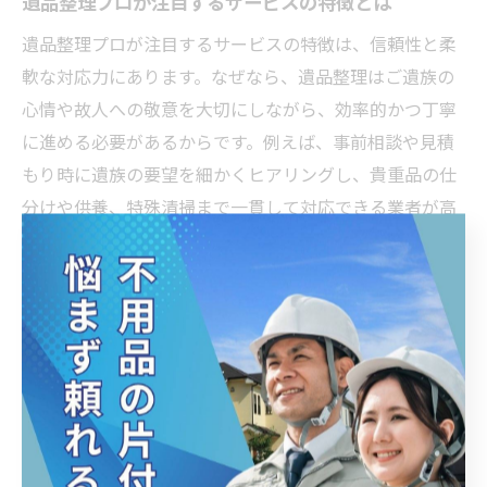
遺品整理プロが注目するサービスの特徴とは
遺品整理プロが注目するサービスの特徴は、信頼性と柔
軟な対応力にあります。なぜなら、遺品整理はご遺族の
心情や故人への敬意を大切にしながら、効率的かつ丁寧
に進める必要があるからです。例えば、事前相談や見積
もり時に遺族の要望を細かくヒアリングし、貴重品の仕
分けや供養、特殊清掃まで一貫して対応できる業者が高
評価を得ています。結論として、プロはサービス内容の
幅広さと利用者目線の誠実な対応を重視しています。
遺品整理でプロが選ぶ優良サービスの条件
遺品整理のプロが優良サービスと認める条件は、料金の
明瞭さと作業の丁寧さに集約されます。理由は、遺品整
理では予期せぬ追加費用やトラブルが発生しやすいた
め、事前説明と明確な見積もりが不可欠だからです。例