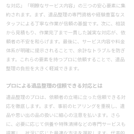
遺品整理専門家が心掛ける丁寧な進行ポイ
な対応」「明瞭なサービス内容」の三つの安心要素に集
ント
約されます。まず、遺品整理の専門資格や経験豊富なス
遺品整理プロが大切にする丁寧な仕分け方
タッフによる丁寧な作業が信頼の基盤です。次に、相談
法
から見積もり、作業完了まで一貫した誠実な対応が、依
遺品整理プロの経験から学ぶ進め方のコツ
頼者の不安を和らげます。最後に、サービス内容や料金
遺品整理でプロが意識する丁寧な対応とは
体系が明確に提示されることで、余計なトラブルを防ぎ
ます。これらの要素を持つプロに依頼することで、遺品
信頼できる遺品整理業者を見極めるコツ
整理の負担を大きく軽減できます。
遺品整理プロの選定で見るべき信頼ポイン
ト
プロによる遺品整理の信頼できる対応とは
遺品整理を安心して任せる業者選びの基準
遺品整理のプロは、依頼者の立場に立った信頼できる対
遺品整理プロの評判や口コミを活用する方
応を徹底します。まず、事前のヒアリングを重視し、遺
法
品や思い出の品の扱いに細心の注意を払います。さら
遺品整理プロの誠実な対応力を判断するコ
に、必要に応じて供養や特殊清掃などの専門サービスも
ツ
提案し、状況に応じた最適な方法を選択します。代表的