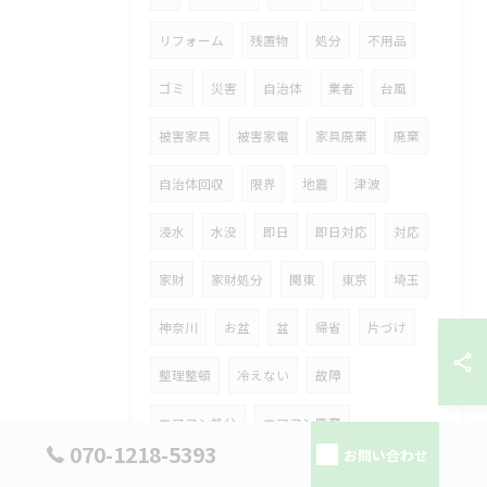
リフォーム
残置物
処分
不用品
ゴミ
災害
自治体
業者
台風
被害家具
被害家電
家具廃棄
廃棄
自治体回収
限界
地震
津波
浸水
水没
即日
即日対応
対応
家財
家財処分
関東
東京
埼玉
神奈川
お盆
盆
帰省
片づけ
整理整頓
冷えない
故障
エアコン処分
エアコン廃棄
070-1218-5393
お問い合わせ
扇風機処分
扇風機廃棄
夏家電