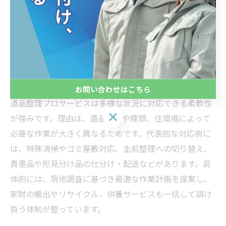
えば、詳細な作業内容の説明や追加費用の有無を事前に
提示し、作業後もフォローを徹底する業者が選ばれてい
ます。要点として、透明性と信頼性が優良サービスの大
前提となります。
遺品整理プロサービスの多様な対応力を解説
お問い合わせはこちら
遺品整理プロサービスは多様な状況に対応できる柔軟性
お問い合わせはこちら
が強みです。理由は、遺品の量や種類、住環境によって
必要な作業が大きく異なるためです。代表的な対応例に
は、特殊清掃やゴミ屋敷対応、生前整理への切り替え、
貴重品や形見分け品の仕分け・配送などがあります。具
体的には、現地調査に基づき最適な作業計画を提案し、
家財の搬出やリサイクル、供養サービスも一括して請け
負う体制が整っています。