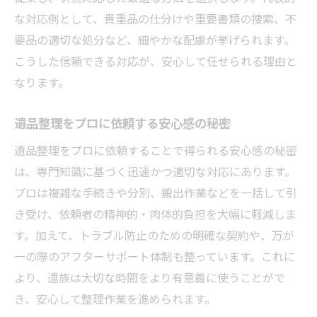
信頼できる遺品整理プロの見分け方を紹介
な対応例として、貴重品の仕分けや重要書類の捜索、不
プロ視点で選ぶ遺品整理サービスの特徴
要品の適切な処分など、細やかな配慮が挙げられます。
遺品整理プロが注目するサービスの特徴と
こうした信頼できる対応が、安心して任せられる理由と
は
なります。
遺品整理でプロが選ぶ優良サービスの条件
遺品整理をプロに依頼する安心感の秘密
遺品整理プロサービスの多様な対応力を解
説
遺品整理をプロに依頼することで得られる安心感の秘密
は、専門知識に基づく迅速かつ適切な対応にあります。
遺品整理プロならではの細やかな配慮とは
プロは複雑な手続きや分別、搬出作業などを一括して引
プロが勧める遺品整理サービスの選び方
き受け、依頼者の精神的・肉体的負担を大幅に軽減しま
遺品整理における誠実な対応のチェック法
す。加えて、トラブル防止のための明確な契約や、万が
遺品整理プロの誠実な対応を見極める方法
一の際のアフターサポート体制も整っています。これに
遺品整理プロが実践する誠実な作業とは何
より、遺族は大切な時間をより有意義に使うことがで
か
き、安心して整理作業を進められます。
遺品整理で信頼できる誠実な対応ポイント