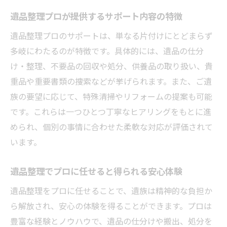
遺品整理プロの誠実さを確認するチェック
遺品整理プロが提供するサポート内容の特徴
項目
遺品整理プロのサポートは、単なる片付けにとどまらず
遺品整理プロが重視する倫理観と対応力
多岐にわたるのが特徴です。具体的には、遺品の仕分
遺品整理を依頼する前に知っておきたいこと
け・整理、不要品の回収や処分、供養品の取り扱い、貴
重品や重要書類の捜索などが挙げられます。また、ご遺
遺品整理プロに依頼前の基本ポイントを解
族の要望に応じて、特殊清掃やリフォームの提案も可能
説
です。これらは一つひとつ丁寧なヒアリングをもとに進
遺品整理でプロに相談する際の準備事項
められ、個別の事情に合わせた柔軟な対応が評価されて
遺品整理プロ依頼時の注意点と確認事項
います。
遺品整理プロに見積もりを依頼するコツ
遺品整理プロのサービス比較で気を付けた
遺品整理でプロに任せると得られる安心体験
い点
遺品整理をプロに任せることで、遺族は精神的な負担か
ら解放され、安心の体験を得ることができます。プロは
豊富な経験とノウハウで、遺品の仕分けや搬出、処分を