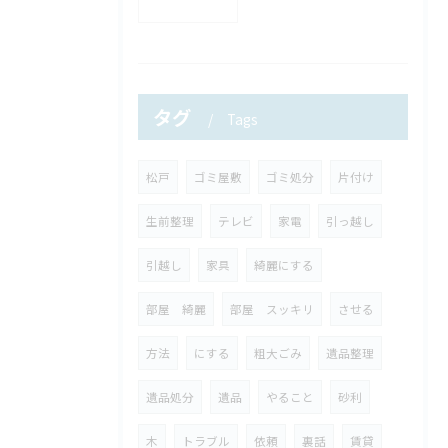
タグ
Tags
松戸
ゴミ屋敷
ゴミ処分
片付け
生前整理
テレビ
家電
引っ越し
引越し
家具
綺麗にする
部屋 綺麗
部屋 スッキリ
させる
方法
にする
粗大ごみ
遺品整理
遺品処分
遺品
やること
砂利
木
トラブル
依頼
裏話
賃貸