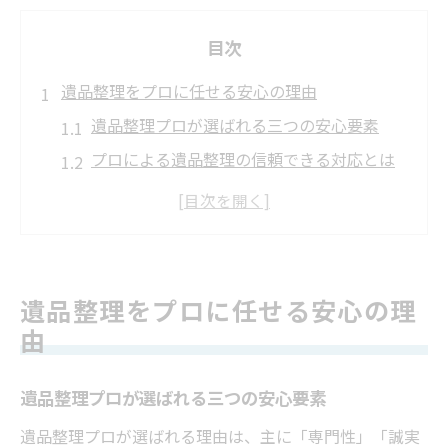
目次
遺品整理をプロに任せる安心の理由
遺品整理プロが選ばれる三つの安心要素
プロによる遺品整理の信頼できる対応とは
遺品整理をプロに依頼する安心感の秘密
遺品整理プロが提供するサポート内容の特
徴
遺品整理でプロに任せると得られる安心体
遺品整理をプロに任せる安心の理
験
由
専門家による遺品整理の丁寧な進め方
プロによる遺品整理の流れと丁寧な作業手
遺品整理プロが選ばれる三つの安心要素
順
遺品整理プロが選ばれる理由は、主に「専門性」「誠実