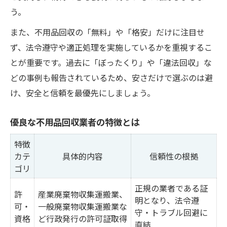
う。
安全な一括処分の選択ポイント
また、不用品回収の「無料」や「格安」だけに注目せ
ず、法令遵守や適正処理を実施しているかを重視するこ
とが重要です。過去に「ぼったくり」や「違法回収」な
どの事例も報告されているため、安さだけで選ぶのは避
け、安全と信頼を最優先にしましょう。
優良な不用品回収業者の特徴とは
特徴
カテ
具体的内容
信頼性の根拠
ゴリ
正規の業者である証
許
産業廃棄物収集運搬業、
明となり、法令遵
可・
一般廃棄物収集運搬業な
守・トラブル回避に
資格
ど行政発行の許可証取得
直結