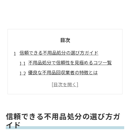
目次
信頼できる不用品処分の選び方ガイド
不用品処分で信頼性を見極めるコツ一覧
優良な不用品回収業者の特徴とは
口コミから学ぶ安全な廃品回収選び
不用品処分を依頼する前の注意点
許可証確認が安心不用品処分の第一歩
悪徳業者を避ける廃品回収の基本知識
信頼できる不用品処分の選び方ガ
廃品回収で悪徳業者を見抜くポイント
イド