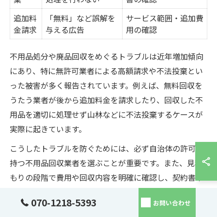
追加料
「無料」など誤解を
サービス範囲・追加費
金請求
与える広告
用の確認
不用品処分や廃品回収をめぐるトラブルは近年増加傾向
にあり、特に無許可業者による高額請求や不法投棄とい
った被害が多く報告されています。例えば、無料回収を
うたう業者が後から追加料金を請求したり、回収した不
用品を適切に処理せず山林などに不法投棄するケースが
実際に起きています。
こうしたトラブルを防ぐためには、必ず自治体の許可を
持つ不用品回収業者を選ぶことが重要です。また、見積
もりの段階で費用や回収内容を明確に確認し、契約書や
領収書の発行を求めることがトラブル回避の第一歩とな
070-1218-5393
お問い合わせ
ります。