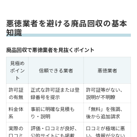
悪徳業者を避ける廃品回収の基本
知識
廃品回収で悪徳業者を見抜くポイント
見極め
ポイン
信頼できる業者
悪徳業者
ト
許可証
正式な許可証または登
許可証等がない、
の有無
録番号を提示
説明が不明瞭
料金体
事前に明確な見積も
「無料」を強調、
系
り・説明
後から追加請求
実際の
評価・口コミが良好、
口コミが極端に悪
口コミ
公的サイトにも掲載
い、情報が少ない