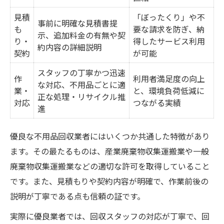
見積
「ぼったくり」や不
事前に明確な見積書提
も
要な請求を防ぎ、納
示、追加料金の有無や契
り・
得したサービス利用
約内容の詳細説明
契約
が可能
スタッフの丁寧かつ迅速
作
利用者満足度の向上
な対応、不用品ごとに適
業・
と、環境負荷低減に
正な処理・リサイクル推
対応
つながる実績
進
優良な不用品回収業者にはいくつか共通した特徴があり
ます。その最たるものは、産業廃棄物収集運搬業や一般
廃棄物収集運搬業などの適切な許可を取得していること
です。また、見積もりや契約内容が明確で、作業前後の
説明が丁寧である点も信頼の証です。
実際に優良業者では、回収スタッフの対応が丁寧で、回