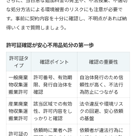
な処分方法による環境被害のリスクにも注意が必要で
す。事前に契約内容を十分に確認し、不明点があれば納
得いくまで質問しましょう。
許可証確認が安心不用品処分の第一歩
許可証タ
確認ポイント
確認の重要性
イプ
一般廃棄
許可番号、有効期
自治体発行のため信
物収集運
限、発行自治体を
頼性が高く、不法行
搬業許可
確認
為防止につながる
産業廃棄
該当区域での有効
法令違反や環境リス
物収集運
性、許可内容をし
クの回避、安心依頼
搬業許可
っかりと確認
の基盤
依頼時に業者へ許
依頼者が違法行為に
許可証の