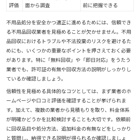
評価
面から調査
前に把握できる
安心できる不用品回収依頼のコツ
不用品処分時の料金トラブル対策
不用品処分を安全かつ適正に進めるためには、信頼でき
る不用品回収業者を見極めることが欠かせません。不用
無料回収の罠とは？見極めるポイント
品回収におけるトラブルや不法投棄のリスクを避けるた
無料不用品回収の注意点を徹底解説
めにも、いくつかの重要なポイントを押さえておく必要
無料廃品回収のリスク比較表
があります。特に「無料回収」や「即日対応」をうたう
トラブルが起きやすい無料回収の実態
業者でも、許可証の有無や回収方法の説明がしっかりし
安全に不用品処分したい人へのアドバイス
ているか確認しましょう。
無料回収と有料回収の違いを知る
信頼性を見極める具体的なコツとしては、まず業者のホ
不用品廃品回収で安心できる一括処分法
ームページや口コミ評価を確認することが挙げられま
不用品処分の一括依頼メリット一覧
す。加えて、複数の業者から見積もりを取り、料金体系
廃品回収の流れを分かりやすく解説
が明確かどうかを比較検討することも大切です。依頼前
まとめて不用品処分する際の注意点
に回収品目や処分方法、追加料金の有無などをしっかり
と質問し、納得できる説明が得られるか確認しましょ
効率的な不用品回収の進め方