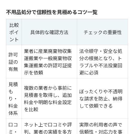
不用品処分業者の危険サイン早見表
不用品処分で信頼性を見極めるコツ一覧
無料回収の落とし穴と対策まとめ
怪しい不用品回収業者の特徴を解説
比較
ポイ
トラブル事例から学ぶ廃品回収対策
具体的な確認方法
チェックの重要性
ント
安全性重視で不用品回収を依頼するコツ
業者に産業廃棄物収集
法令順守・安全な処
安全な不用品処分の依頼手順まとめ
許可
運搬業や一般廃棄物収
分の根拠となり、ト
証の
許可業者と無許可業者の違いを理解
集運搬業の許認可証提
ラブルや不法投棄回
有無
示を依頼
避に必須
不用品回収で確認すべき書類一覧
安心できる不用品処分の相談方法
見積
複数の業者から事前に
も
ぼったくりや不透明
引越し時の不用品処分ポイント解説
見積書を取得し、追加
り・
な請求を防止、納得
料金や明朗な料金設定
トラブル回避のための不用品処分実践法
料金
して依頼できる
を比較
体系
トラブル事例で学ぶ不用品処分注意点
安全な廃品回収の流れを表で確認
口コ
ネット上で口コミや評
実際の利用者の声で
ミ・
判、業者の実績を多方
信頼性・対応力を事
不用品処分でありがちな失敗を防ぐ