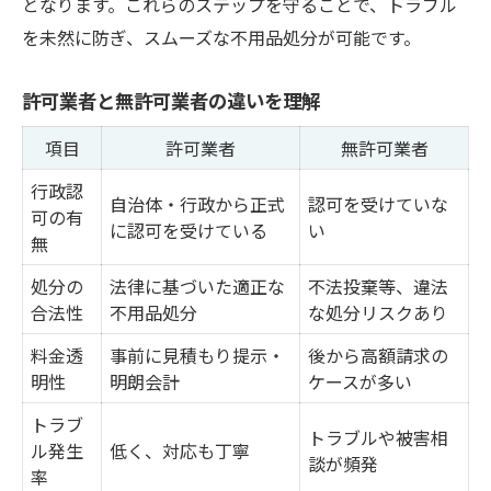
となります。これらのステップを守ることで、トラブル
を未然に防ぎ、スムーズな不用品処分が可能です。
許可業者と無許可業者の違いを理解
項目
許可業者
無許可業者
行政認
自治体・行政から正式
認可を受けていな
可の有
に認可を受けている
い
無
処分の
法律に基づいた適正な
不法投棄等、違法
合法性
不用品処分
な処分リスクあり
料金透
事前に見積もり提示・
後から高額請求の
明性
明朗会計
ケースが多い
トラブ
トラブルや被害相
ル発生
低く、対応も丁寧
談が頻発
率