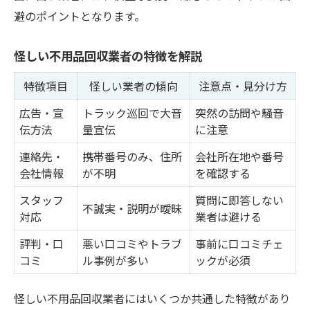
避のポイントとなります。
怪しい不用品回収業者の特徴を解説
特徴項目
怪しい業者の傾向
注意点・見分け方
広告・宣
トラック巡回で大音
突然の訪問や騒音
伝方法
量宣伝
に注意
連絡先・
携帯番号のみ、住所
会社所在地や番号
会社情報
が不明
を確認する
スタッフ
質問に即答しない
不誠実・説明が曖昧
対応
業者は避ける
評判・口
悪い口コミやトラブ
事前に口コミチェ
コミ
ル事例が多い
ックが必須
怪しい不用品回収業者にはいくつか共通した特徴があり