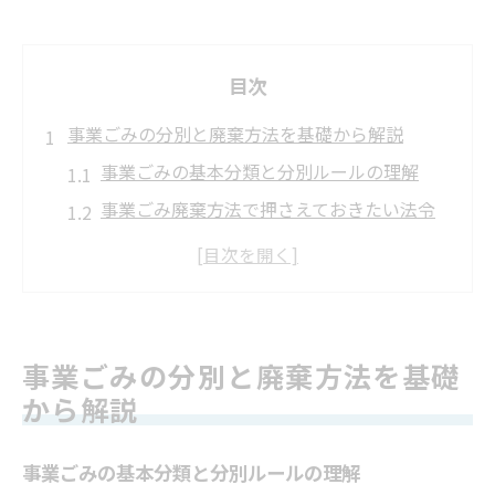
目次
事業ごみの分別と廃棄方法を基礎から解説
事業ごみの基本分類と分別ルールの理解
事業ごみ廃棄方法で押さえておきたい法令
家庭ごみと事業ごみの分別の違いを確認す
る
分別しない事業ごみのリスクと適切な対応
策
事業ごみの分別と廃棄方法を基礎
事業系一般廃棄物の分別表を活用した実践
から解説
法
事業活動に伴うごみ処理の正しい進め方
事業ごみの基本分類と分別ルールの理解