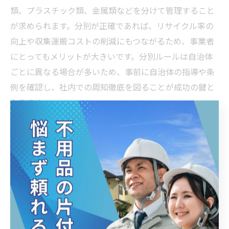
類、プラスチック類、金属類などを分けて管理すること
が求められます。分別が正確であれば、リサイクル率の
向上や収集運搬コストの削減にもつながるため、事業者
にとってもメリットが大きいです。分別ルールは自治体
ごとに異なる場合が多いため、事前に自治体の指導や条
例を確認し、社内での周知徹底を図ることが成功の鍵と
なります。
事業ごみ 家庭ごみ区別の法的根拠と罰則事例
事業ごみと家庭ごみの区別は、廃棄物処理法および自治
体の条例に基づき明確に定められており、その法的根拠
は事業者の責任範囲を明確にするために重要です。事業
活動に伴って発生するごみは事業系一般廃棄物に分類さ
れ、家庭ごみと混ぜて処分することは法律違反となりま
す。違反した場合、罰則として行政指導や命令、さらに