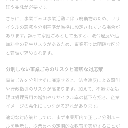
効率的な事業ごみ廃棄方法でコストを抑えるに
理や委託が必要です。
は
さらに、事業ごみは事業活動に伴う廃棄物のため、リサ
事業ごみ廃棄方法の見直しでコスト削減を
イクルの義務や分別基準が厳格に設定されている場合が
実現
あります。誤って家庭ごみとして出すと、法令違反や追
事業ごみ回収料金を左右するポイントを整
加料金の発生リスクがあるため、事業所では明確な区分
理
と管理が求められます。
効率的な事業ごみ分別とリサイクルの工夫
事業ごみ処理業者選定で得られるコスト効
分別しない事業ごみのリスクと適切な対応策
果
事業ごみを分別せずに廃棄すると、法令違反による罰則
事業所ごみの出し方を工夫して経費を最適
や行政指導のリスクが高まります。加えて、不適切な処
化
理は処理費用の増加やリサイクル率の低下を招き、企業
事業所で取り組む分別・リサイクルの実践例
イメージの悪化にもつながる恐れがあります。
事業ごみのリサイクル推進実例と効果を紹
適切な対応策としては、まず事業所内で正しい分別ルー
介
ルを明示し、従業員への定期的な教育を実施することが