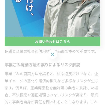
は罰金刑が科されるケースもあります。
実際の罰則事例として、事業所から出た廃棄物を一般家
庭のごみ収集に無断で混入させたことで、数十万円の罰
金が課されたケースがあります。このような違反は、通
報により発覚しやすいため、社内での法令遵守意識の向
お問い合わせはこちら
上が不可欠です。事業ごみの適切な区別と処理は、環境
保護と企業の社会的信用維持の両面で極めて重要です。
お問い合わせはこちら
事業ごみ廃棄方法の誤りによるリスク解説
事業ごみの廃棄方法を誤ると、法令違反だけでなく、企
業イメージの悪化や経済的損失など多様なリスクが生じ
ます。例えば、産業廃棄物を無許可の業者に委託した場
合、不法投棄や適正処理されないリスクが高まり、最終
的に事業者自身が責任を問われることになります。これ