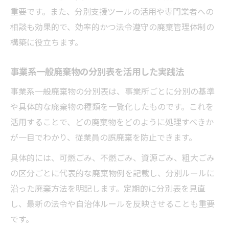
社内で徹底すべき事業ごみ分別ルールの作
重要です。また、分別支援ツールの活用や専門業者への
り方
相談も効果的で、効率的かつ法令遵守の廃棄管理体制の
事業ごみ廃棄方法と連携した資源循環の工
構築に役立ちます。
夫
事業系一般廃棄物の分別表を活用した実践法
事業ごみ削減を実現するオフィスの取組み
例
事業系一般廃棄物の分別表は、事業所ごとに分別の基準
や具体的な廃棄物の種類を一覧化したものです。これを
事業系一般廃棄物リサイクルの現場活用術
活用することで、どの廃棄物をどのように処理すべきか
が一目でわかり、従業員の誤廃棄を防止できます。
具体的には、可燃ごみ、不燃ごみ、資源ごみ、粗大ごみ
の区分ごとに代表的な廃棄物例を記載し、分別ルールに
沿った廃棄方法を明記します。定期的に分別表を見直
し、最新の法令や自治体ルールを反映させることも重要
です。