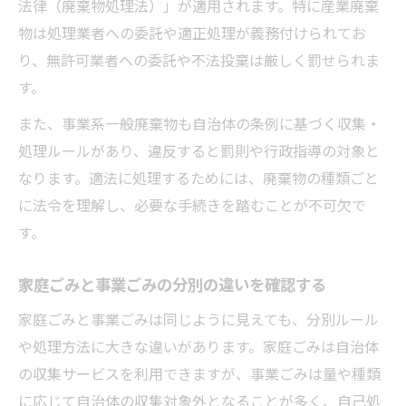
事業ごみ廃棄方法の誤りによるリスク解説
法律（廃棄物処理法）」が適用されます。特に産業廃棄
物は処理業者への委託や適正処理が義務付けられてお
事業ごみ違反回避のための社内教育の重要
り、無許可業者への委託や不法投棄は厳しく罰せられま
性
す。
廃棄物処理法と関連条例の最新動向を知ろ
う
また、事業系一般廃棄物も自治体の条例に基づく収集・
処理ルールがあり、違反すると罰則や行政指導の対象と
事業系ごみと家庭ごみの違いに注目して対策を
なります。適法に処理するためには、廃棄物の種類ごと
事業ごみと家庭ごみの定義と違いを正しく
に法令を理解し、必要な手続きを踏むことが不可欠で
理解
す。
事業ごみ 家庭ごみ 違いによる廃棄方法の差
事業ごみ 家庭ごみ 通報リスクの実際と対策
家庭ごみと事業ごみの分別の違いを確認する
事業ごみを家庭ごみとして出す際の罰則解
家庭ごみと事業ごみは同じように見えても、分別ルール
説
や処理方法に大きな違いがあります。家庭ごみは自治体
事業系ごみ一覧を活用した分別の実践ポイ
の収集サービスを利用できますが、事業ごみは量や種類
ント
に応じて自治体の収集対象外となることが多く、自己処