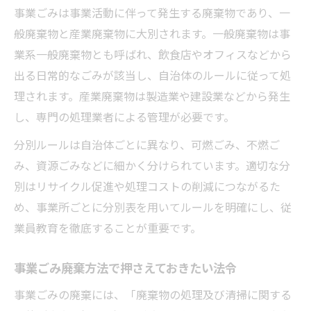
事業ごみ処理は業種ごとに異なる進め方が
事業ごみは事業活動に伴って発生する廃棄物であり、一
重要
般廃棄物と産業廃棄物に大別されます。一般廃棄物は事
事業ごみ発生時の適切な分別と排出手順を
業系一般廃棄物とも呼ばれ、飲食店やオフィスなどから
確認
出る日常的なごみが該当し、自治体のルールに従って処
自治体ルールに基づく事業ごみ廃棄方法の
理されます。産業廃棄物は製造業や建設業などから発生
ポイント
し、専門の処理業者による管理が必要です。
事業ごみの回収料金や処理方法の選び方
分別ルールは自治体ごとに異なり、可燃ごみ、不燃ご
事業ごみの出し方で注意すべき法律上の注
み、資源ごみなどに細かく分けられています。適切な分
意点
別はリサイクル促進や処理コストの削減につながるた
適切な事業ごみ管理が法令違反を防ぐ理由
め、事業所ごとに分別表を用いてルールを明確にし、従
事業ごみの分別徹底が法令違反防止の第一
業員教育を徹底することが重要です。
歩
事業ごみ廃棄方法で押さえておきたい法令
事業ごみ 家庭ごみ区別の法的根拠と罰則事
例
事業ごみの廃棄には、「廃棄物の処理及び清掃に関する