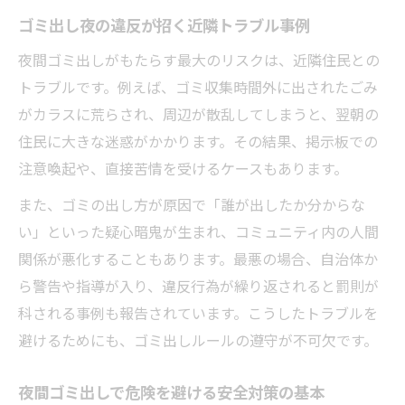
社の目
ゴミ出し夜の違反が招く近隣トラブル事例
夜間ゴミ出しをしないための生活習慣改善
術
夜間ゴミ出しがもたらす最大のリスクは、近隣住民との
トラブルです。例えば、ゴミ収集時間外に出されたごみ
ゴミ出し前日の夜にやるべき準備と確認事
がカラスに荒らされ、周辺が散乱してしまうと、翌朝の
項
住民に大きな迷惑がかかります。その結果、掲示板での
夜ゴミ出し怖いと感じる方への安心アドバ
注意喚起や、直接苦情を受けるケースもあります。
イス
また、ゴミの出し方が原因で「誰が出したか分からな
ゴミ出し時間が合わないときの最適な選択肢
い」といった疑心暗鬼が生まれ、コミュニティ内の人間
夜間ゴミ出しが難しい場合の対応策一覧
関係が悪化することもあります。最悪の場合、自治体か
ゴミ出し時間が合わない時の不用品回収活
ら警告や指導が入り、違反行為が繰り返されると罰則が
用法
科される事例も報告されています。こうしたトラブルを
夜間ゴミ出しせずに済む代替手段の比較
避けるためにも、ゴミ出しルールの遵守が不可欠です。
大掃除時に便利な回収サービスの活用ポイ
ント
夜間ゴミ出しで危険を避ける安全対策の基本