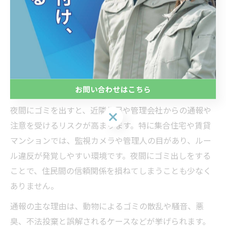
乱や悪臭、通報につながったケースも多く報告されてい
ます。特に大掃除のタイミングでは、計画的な回収依頼
や家族・同居人との協力が重要です。不用品回収業者な
ら、希望の日時に合わせて回収してもらえるため、夜間
のゴミ出しリスクを根本から解消できます。
お問い合わせはこちら
ゴミ出し夜に気をつけるべき通報や管理会社の目
夜間にゴミを出すと、近隣住民や管理会社からの通報や
お問い合わせはこちら
注意を受けるリスクが高まります。特に集合住宅や賃貸
マンションでは、監視カメラや管理人の目があり、ルー
ル違反が発覚しやすい環境です。夜間にゴミ出しをする
ことで、住民間の信頼関係を損ねてしまうことも少なく
ありません。
通報の主な理由は、動物によるゴミの散乱や騒音、悪
臭、不法投棄と誤解されるケースなどが挙げられます。