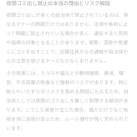
夜間ゴミ出し禁止の本当の理由とリスク解説
大掃除時に気をつけたい夜間ゴミ出し事情
夜間ゴミ出しが多くの自治体で禁止されているのは、単
大掃除で夜間ゴミ出ししたくなる理由と注
なるマナーの問題だけではありません。法律や条例によ
意点
って明確に禁止されている場合が多く、違反すると罰則
夜間ゴミ出しがバレる原因と実際の体験談
や指導の対象となることがあります。実際、深夜や夜遅
ゴミ出し夜に遭遇しやすい罰則や通報リス
くにゴミを出すことで、近隣住民からの通報や自治体か
ク
らの注意を受けるケースも少なくありません。
ゴミ出し時間が合わない人へ取るべき行動
その背景には、カラスや猫などの動物被害、悪臭、騒
大掃除時の夜間ゴミ出しを回避するコツ紹
音、不法投棄の助長など複数のリスクがあります。特に
介
放火やいたずらのリスクを高める原因にもなるため、自
夜ゴミ出しで問題を避けるための心得
治体としては夜間のゴミ出しを厳しく制限する傾向があ
夜間ゴミ出しを避けて近隣トラブルを防ぐ
ります。こうした実害が生じた場合、個人だけでなく地
工夫
域全体に迷惑が及ぶため、ルール遵守が強く求められて
います。
ゴミ出し夜に気をつけるべき通報や管理会