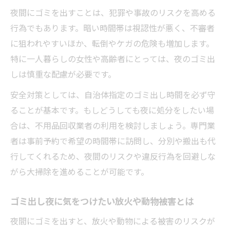
ゴミ出し夜に頼れる相談先とその効果的な
夜間にゴミを出すことは、犯罪や事故のリスクを高める
使い方
行為でもあります。暗い時間帯は視認性が悪く、不審者
違反リスクを減らす夜間ゴミ出しの実態
に狙われやすいほか、転倒やケガの危険も増加します。
夜間ゴミ出し違反が生じる主な原因とは何
特に一人暮らしの女性や高齢者にとっては、夜のゴミ出
か
しは慎重な配慮が必要です。
ゴミ出し夜の注意ポイントと違反防止策
安全対策としては、自治体指定のゴミ出し時間を必ず守
夜間ゴミ出しで捕まるリスクを回避する方
ることが基本です。もしどうしても夜に処分をしたい場
法
合は、不用品回収業者の利用を検討しましょう。専門業
ゴミ出し夜にやりがちなマナー違反の実例
者は事前予約で希望の時間帯に訪問し、分別や搬出も代
大掃除で夜間ゴミ出しを避ける現実的なコ
行してくれるため、夜間のリスクや違反行為を回避しな
ツ
がら大掃除を進めることが可能です。
夜間ゴミ出しを避けるための具体的な方法
ゴミ出し夜に気をつけたい放火や動物被害とは
夜間ゴミ出しをしないためのスケジュール
夜間にゴミを出すと、放火や動物による被害のリスクが
管理