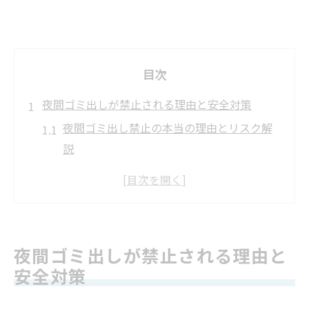
目次
夜間ゴミ出しが禁止される理由と安全対策
夜間ゴミ出し禁止の本当の理由とリスク解
説
ゴミ出し夜の違反が招く近隣トラブル事例
夜間ゴミ出しで危険を避ける安全対策の基
本
ゴミ出し夜に気をつけたい放火や動物被害
夜間ゴミ出しが禁止される理由と
とは
安全対策
自治体ごとの夜間ゴミ出しルールの違いを
確認