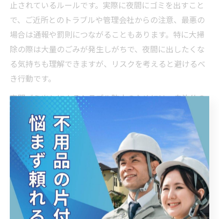
止されているルールです。実際に夜間にゴミを出すこと
で、ご近所とのトラブルや管理会社からの注意、最悪の
場合は通報や罰則につながることもあります。特に大掃
除の際は大量のごみが発生しがちで、夜間に出したくな
る気持ちも理解できますが、リスクを考えると避けるべ
き行動です。
夜間ゴミ出しによるトラブル防止のためには、自治体の
収集時間やゴミ出しルールを事前にしっかり確認しまし
ょう。指定された時間帯を守ることが、近隣住民との良
好な関係やトラブル回避につながります。どうしても時
間が合わない場合は、不用品回収業者の利用を検討する
ことで、ルール違反をせずに大量のごみを安全に処分で
きます。
実際に夜間にゴミを出してしまい、カラスや猫による散