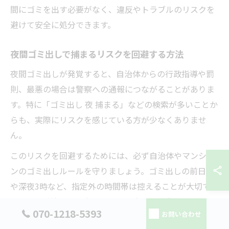
間にゴミを出す必要がなく、違反やトラブルのリスクを
避けて安全に処分できます。
夜間ゴミ出しで捕まるリスクを回避する方法
夜間ゴミ出しが発覚すると、自治体からの行政指導や罰
則、最悪の場合は警察への通報につながることがありま
す。特に「ゴミ出し 夜 捕まる」などの検索が多いことか
らも、実際にリスクを感じている方が少なくありませ
ん。
このリスクを回避するためには、必ず自治体やマンショ
ンのゴミ出しルールを守りましょう。ゴミ出しの前日夜
や深夜3時など、指定外の時間帯は控えることが大切で
す。違反が続くと、防犯カメラの映像や近隣住民の証言
070-1218-5393
お問い合わせ
で特定されるケースもあり、トラブル回避には細心の注