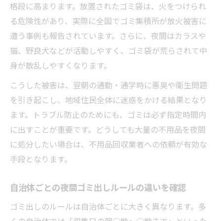
格段に高まります。放置されたゴミ袋は、火をつけられ
ゴミ出し夜の悩みを解決する不用品回収の
る危険性があり、実際に全国でゴミ集積所が放火被害に
流れ
遭う事例も報告されています。さらに、夜間はカラスや
前日夜のゴミ出し問題を防ぐ実践アイデア
猫、野良犬などが活動しやすく、ゴミ袋が荒らされて中
集
身が散乱しやすくなります。
夜ゴミ出し禁止でも安心な片付け方法とは
こうした被害は、翌朝の通勤・通学時に悪臭や衛生問題
ゴミ出し夜の不安を解消するサポートサー
を引き起こし、地域住民全体に迷惑をかける結果となり
ビス
ます。トラブル防止のためにも、ゴミは必ず指定時間内
に出すことが重要です。どうしても大量の不用品を夜間
に処分したい場合は、不用品回収業者への依頼が有効な
手段となります。
自治体ごとの夜間ゴミ出しルールの違いを確認
ゴミ出しのルールは自治体ごとに大きく異なります。多
くの自治体では「収集日の朝○時～○時まで」といった