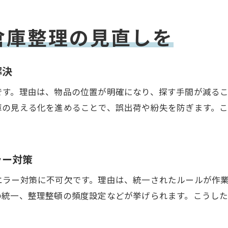
倉庫整理の経済的効果を実感できる方法
倉庫整理が精神的効果をもたらす理由とは
倉庫整理の見直しを
倉庫整理の三大効果を得る整理整頓術の基本
倉庫整理で三大効果を維持する習慣化のコツ
解決
倉庫整理の効果測定とさらなる改善ポイント
です。理由は、物品の位置が明確になり、探す手間が減る
便利グッズから学ぶ倉庫整理の工夫
庫の見える化を進めることで、誤出荷や紛失を防ぎます。
倉庫整理に最適な便利グッズ選びのポイント
倉庫整理グッズ活用で作業効率が高まる理由
倉庫整理の現場で役立つ収納アイデア集
ラー対策
倉庫整理と便利グッズで管理コストを削減
エラー対策に不可欠です。理由は、統一されたルールが作
倉庫整理におすすめの収納棚と使い方
の統一、整理整頓の頻度設定などが挙げられます。こうし
倉庫整理グッズの導入で職場環境を快適に
ルール作りが叶える倉庫整理の持続力