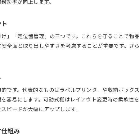
業務効率が向上します。
倉庫整理で見落としや誤出荷を防ぐ工夫
倉庫整理がチーム全体の安全意識を向上させる
ント
精神的効果も実感できる倉庫整理術
付け」「定位置管理」の三つです。これらを守ることで物
倉庫整理で作業環境を快適に整える方法
ど安全面と取り出しやすさを考慮することが重要です。さ
倉庫整理が心のゆとりを生み出す理由
。
倉庫整理と整理収納で得るストレス軽減効果
倉庫整理の工夫でチームのモチベーション向上
る
倉庫整理による職場の雰囲気アップの秘訣
果的です。代表的なものはラベルプリンターや収納ボック
倉庫整理を習慣化して精神的安定に繋げる
理を容易にします。可動式棚はレイアウト変更時の柔軟性
ラベル活用で倉庫整理が劇的に変わる理由
業スピードが大幅にアップします。
倉庫整理におけるラベル管理の基本と実践法
倉庫整理で間違いを防ぐラベル活用術のコツ
す仕組み