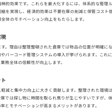
倉庫整理ラベルの工夫で検索時間を短縮する
精神的効果です。これらを最大化するには、体系的な管理
倉庫整理の効率化に役立つラベルの種類選び
短縮を実現し、経済的効果は不要在庫の削減と保管コスト
倉庫整理ラベルで作業ルールを統一するメリット
場全体のモチベーション向上をもたらします。
倉庫整理とラベル連携で管理負担を軽減する
倉庫レイアウト改善で作業動線を最適化
実現
倉庫整理とレイアウト見直しで動線を短縮
ます。理由は整理整頓された倉庫では物品の位置が明確に
倉庫整理を活かした最適な棚配置の工夫
用やバーコード管理システムの導入が挙げられます。これ
倉庫整理による作業効率向上と無駄削減
て業務全体の信頼性が向上します。
お問い合わせはこちら
お問い合わせはこちら
倉庫整理の視点でレイアウト改善を進める方法
倉庫整理で安全な作業環境を実現する秘訣
ット
倉庫整理レイアウトの事例から学ぶ改善策
ス軽減と集中力向上に大きく貢献します。整理された環境
整理収納の三大効果を得るための実践法
倉庫では探し物に時間を取られ焦りが生じやすいですが、
倉庫整理で時間的効果を最大化するプロセス
効率とモチベーションが高まるメリットがあります。