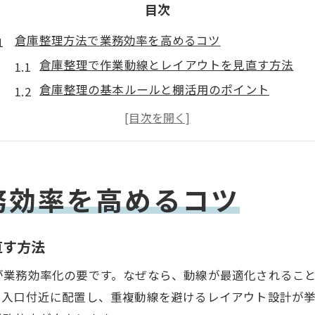
目次
倉庫整理方法で業務効率を高めるコツ
倉庫整理で作業動線とレイアウトを見直す方法
倉庫整理の基本ルールと棚活用のポイント
倉庫整理に便利なグッズで効率化を図る
倉庫整理の三大効果を最大限に引き出す仕組み
倉庫整理でミス削減と作業時間短縮を実現
倉庫整理で得られる精神的効果のメリット
務効率を高めるコツ
作業ミス削減なら倉庫整理の見直しを
倉庫整理で作業ミスの原因を根本から解決
直す方法
倉庫整理ルールの徹底でヒューマンエラー対策
が業務効率化の要です。なぜなら、動線が最適化されるこ
倉庫整理とレイアウト改善がもたらす安心感
を入口付近に配置し、重複動線を避けるレイアウト設計が
倉庫整理で手順を標準化し再発防止に繋げる