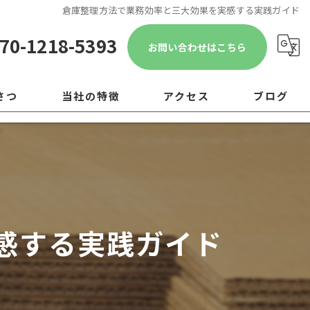
倉庫整理方法で業務効率と三大効果を実感する実践ガイド
70-1218-5393
お問い合わせはこちら
さつ
当社の特徴
アクセス
ブログ
遺品整理
コラム
引越し
移転
感する実践ガイド
片付け
ゴミ屋敷