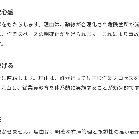
倉庫整理ルールの作成で属人化を防ぐ方法
安心感
倉庫整理を継続する仕組みとモチベーション維持
感をもたらします。理由は、動線が合理化され危険箇所が
倉庫整理ルールのポイントとマニュアル化の効果
し、作業スペースの明確化が挙げられます。これにより事
倉庫整理でチーム全体の意識を統一する重要性
す。
倉庫整理を習慣化するためのルール設定法
倉庫整理の持続力を高めるチェック方法とは
繋げる
止に直結します。理由は、誰が行っても同じ作業プロセス
な見直し、従業員教育を体系的に実施することが効果的で
夫
欠かせません。理由は、明確な在庫管理と視認性の高い表