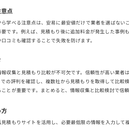
引っ越し後の新生活を順調に始めるコツ
注意点
引っ越し一気に完了後の手続きガイド
から学べる注意点は、安易に最安値だけで業者を選ばない
新生活準備で押さえておきたいポイント
必要です。例えば、見積もり後に追加料金が発生した事例
引っ越し先で快適に過ごすための工夫
や口コミも確認することで失敗を防げます。
引っ越し後の生活費管理と節約術
引っ越しを機に人生をリセットする方法
ド
情報収集と見積もり比較が不可欠です。信頼性が高い業者
トでの評判を確認し、複数社から見積もりを取得して比較
ることが重要です。まとめると、情報収集と比較検討で信
め方
括見積もりサイトを活用し、必要最低限の情報を入力して