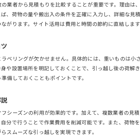
引っ越し見積もりだけを取るときの注意点
数の業者から見積もりを比較することが重要です。理由は
引っ越し費用とサービス内容の比較ポイント
えば、荷物の量や搬出入の条件を正確に入力し、詳細な見
安心できる引っ越し業者選びの着眼点
つながります。サイト活用は費用と時間の節約に直結します
引っ越し一気に進めるための見積もり活用術
精神的負担を減らす引っ越し準備の心得
コツ
引っ越し前に知っておきたい心の準備方法
とラベリングが欠かせません。具体的には、重いものは小
引っ越し作業の精神的負担を減らす習慣
中身や設置場所を明記しておくことで、引っ越し後の荷解
引っ越しで鬱状態を防ぐセルフケアの大切さ
う準備しておくこともポイントです。
お問い合わせはこちら
お問い合わせはこちら
引っ越し一気に進めるためのストレス対策
引っ越し当日まで無理なく進めるコツ
解説
新生活に向けた引っ越しのメンタル管理
オフシーズンの利用が効果的です。加えて、複数業者の見
引っ越しで後悔しないポイントを解説
を自分で行うことで作業費用を削減可能です。また、荷物
引っ越しで後悔しないための重要ポイント
がらスムーズな引っ越しを実現できます。