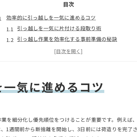
目次
効率的に引っ越しを一気に進めるコツ
引っ越しを一気に片付ける段取り術
引っ越し作業を効率化する事前準備の秘訣
一気に引っ越しを進めるための時間管理法
引っ越し見積もりサイトの活用ポイント
引っ越しで失敗しない荷造りと整理のコツ
引っ越し費用を無駄なく抑える工夫を解説
を一気に進めるコツ
ストレスなく引っ越しを終えるための極意
引っ越しのストレスを減らす心構えと実践法
引っ越し準備で鬱状態を防ぐためのポイント
作業を細分化し優先順位をつけることが重要です。例えば
引っ越し一括見積もり失敗例から学ぶ注意点
、1週間前から断捨離を開始し、3日前には荷造りを完了
信頼できる引っ越し業者の選び方ガイド