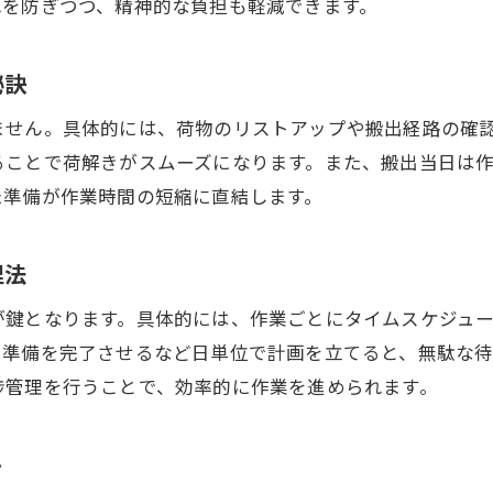
れを防ぎつつ、精神的な負担も軽減できます。
引っ越し見積もりだけ欲しい場合の進め方
引っ越し後の心のケアとリラックス方法
秘訣
引っ越し費用を抑えて賢く段取りする方法
ません。具体的には、荷物のリストアップや搬出経路の確
引っ越し費用を抑える段取りのコツを紹介
ることで荷解きがスムーズになります。また、搬出当日は
引っ越し見積もり比較でお得に進める方法
た準備が作業時間の短縮に直結します。
引っ越しで得する見積もりシミュレーション活用
引越し貧乏を避けるための費用管理術
理法
引っ越し給付金や補助制度の最新情報
が鍵となります。具体的には、作業ごとにタイムスケジュ
引っ越しの時期選びで節約するポイント
出準備を完了させるなど日単位で計画を立てると、無駄な
一気に引っ越しする際の見積もり比較術
捗管理を行うことで、効率的に作業を進められます。
引っ越し見積もりサイトの正しい使い方
一括見積もりで失敗しない選び方とは
ト