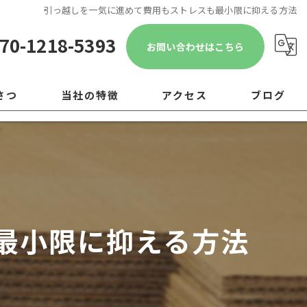
引っ越しを一気に進めて費用もストレスも最小限に抑える方法
70-1218-5393
お問い合わせはこちら
さつ
当社の特徴
アクセス
ブログ
遺品整理
コラム
引越し
移転
最小限に抑える方法
片付け
ゴミ屋敷