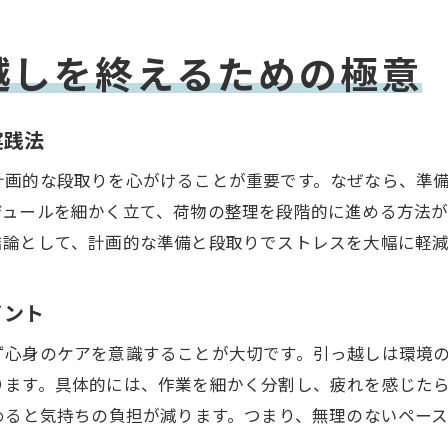
引っ越し見積もり比較で気を付ける点
引っ越し時のトラブルを防ぐ備えとは
越しを終えるための極意
引っ越し費用の見落としやすい項目を解説
引越し一気に進める方法で注意すること
実践法
新生活スタートで後悔しない準備術
計画的な段取りを心がけることが重要です。なぜなら、準
短期間での引っ越し成功の秘訣とは
ジュールを細かく立て、荷物の整理を段階的に進める方法
短期間で引っ越しを一気に終わらせるコツ
結論として、計画的な準備と段取りでストレスを大幅に軽減
引っ越し見積もりサイト活用のタイミング
急ぎの引っ越しで失敗しない段取り術
イント
引っ越し費用と時間を同時に節約する方法
ず心身のケアを意識することが大切です。引っ越しは環境
引っ越し業者選びで時短を実現する方法
ります。具体的には、作業を細かく分割し、疲れを感じた
引っ越し成功のために押さえるべき要点
めると気持ちの負担が減ります。つまり、無理のないペー
新生活への一歩をスムーズに踏み出す方法