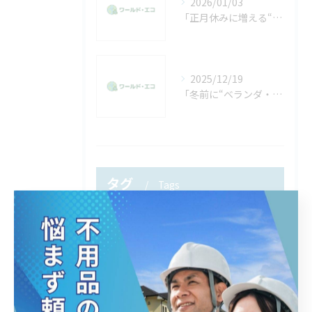
2026/01/03
「正月休みに増える“不用品回収”の相談。年末に片付けきれなかった方へ」
2025/12/19
「冬前に“ベランダ・物置”の片付けをする人が増える理由。放置した不用品は早めに処分を」
タグ
Tags
松戸
ゴミ屋敷
ゴミ処分
片付け
生前整理
テレビ
家電
引っ越し
引越し
家具
綺麗にする