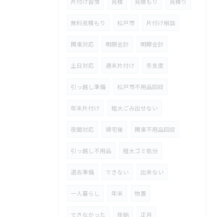
片付け習慣
見積
見積もり
見積り
無料見積もり
松戸市
片付け相談
関東対応
明朗会計
明瞭会計
土日対応
週末片付け
冬支度
引っ越し準備
松戸市不用品回収
年末片付け
粗大ごみ出せない
夜間対応
帰宅後
関東不用品回収
引っ越し不用品
粗大ゴミ処分
退去準備
できない
出来ない
一人暮らし
年末
物置
できなかった
年始
正月