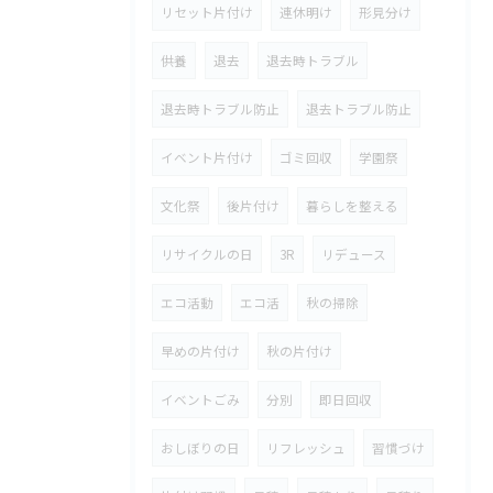
リセット片付け
連休明け
形見分け
供養
退去
退去時トラブル
退去時トラブル防止
退去トラブル防止
イベント片付け
ゴミ回収
学園祭
文化祭
後片付け
暮らしを整える
リサイクルの日
3R
リデュース
エコ活動
エコ活
秋の掃除
早めの片付け
秋の片付け
イベントごみ
分別
即日回収
おしぼりの日
リフレッシュ
習慣づけ