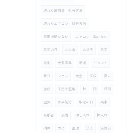
壊れた扇風機 処分方法
壊れたエアコン 処分方法
扇風機動かない
エアコン 動かない
防災の日
非常食
非常品
防災
電池
大型家具
相場
イベント
祭り
フェス
大会
回収
撤去
撤収
不用品整理
秋
雨
秋雨
湿気
家具処分
敬老の日
実家
高齢者
長雨
押し入れ
押入れ
納戸
カビ
整理
法人
決算前