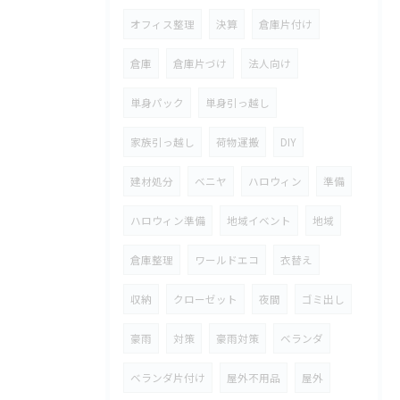
オフィス整理
決算
倉庫片付け
倉庫
倉庫片づけ
法人向け
単身パック
単身引っ越し
家族引っ越し
荷物運搬
DIY
建材処分
ベニヤ
ハロウィン
準備
ハロウィン準備
地域イベント
地域
倉庫整理
ワールドエコ
衣替え
収納
クローゼット
夜間
ゴミ出し
豪雨
対策
豪雨対策
ベランダ
ベランダ片付け
屋外不用品
屋外