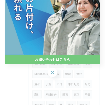
部屋 綺麗
部屋 スッキリ
させる
方法
にする
粗大ごみ
遺品整理
遺品処分
遺品
やること
砂利
木
トラブル
依頼
裏話
賃貸
リフォーム
残置物
処分
不用品
ゴミ
災害
自治体
業者
台風
お問い合わせはこちら
被害家具
被害家電
家具廃棄
廃棄
お問い合わせはこちら
自治体回収
限界
地震
津波
浸水
水没
即日
即日対応
対応
家財
家財処分
関東
東京
埼玉
神奈川
お盆
盆
帰省
片づけ