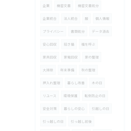
企業
機密文書
機密文書処分
企業統合
法人統合
服
個人情報
プライバシー
書類処分
データ消去
安心回収
招き猫
福を呼ぶ
家具回収
家電回収
家の整理
大掃除
年末準備
秋の整理
押入れ整理
暮らし改善
木の日
リユース
環境保護
転倒防止の日
安全対策
暮らしの安心
引越しの日
引っ越しの日
引っ越し前後