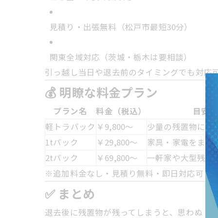
見積り・出張無料（松戸市最短30分）
関東全域対応（茨城・栃木は要相談）
引っ越し当日や退去前のタイミングでも対応
💰 明瞭な料金プラン
プラン名
料金（税込）
目安内
軽トラパック
￥9,800〜
少量の残置物に最
1tパック
￥29,800〜
家具・家電をまと
2tパック
￥69,800〜
一軒家や大型残置
※追加料金なし・見積り無料・即日対応可
✅ まとめ
退去後に残置物が残ってしまうと、思わぬト