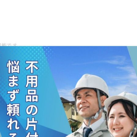
可能です。
容
適
めて回収
物の処分に対応
ラブルになることも。