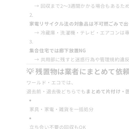
→ 回収まで2〜3週間かかる場合もあるた
家電リサイクル法の対象品は不可燃ごみで出
→ 冷蔵庫・洗濯機・テレビ・エアコンは
集合住宅では廊下放置NG
→ 共用部に残すと迷惑行為や管理規約違
💡 残置物は業者にまとめて依
ワールド・エコでは、
退去前・退去後どちらでも
まとめて片付け・
家具・家電・雑貨を一括処分
立ち会い不要の回収もOK