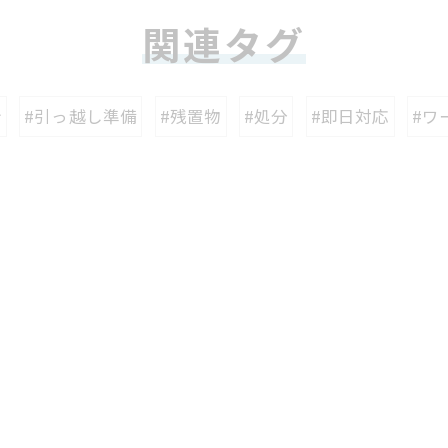
関連タグ
計
#引っ越し準備
#残置物
#処分
#即日対応
#ワ