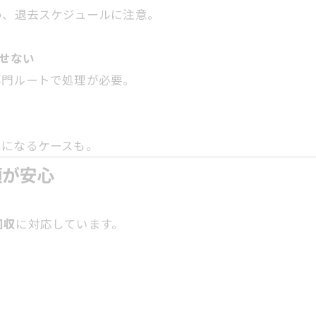
め、退去スケジュールに注意。
せない
専門ルートで処理が必要。
反になるケースも。
頼が安心
回収
に対応しています。