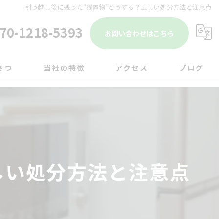
引っ越し後に残った“残置物”どうする？正しい処分方法と注意点
70-1218-5393
お問い合わせはこちら
さつ
当社の特徴
アクセス
ブログ
遺品整理
コラム
引越し
移転
しい処分方法と注意点
片付け
ゴミ屋敷