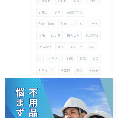
生前整理
テレビ
家電
引っ越し
引越し
家具
綺麗にする
部屋 綺麗
部屋 スッキリ
させる
方法
にする
粗大ごみ
遺品整理
遺品処分
遺品
やること
砂利
木
トラブル
依頼
裏話
賃貸
リフォーム
残置物
処分
不用品
ゴミ
災害
自治体
業者
台風
被害家具
被害家電
家具廃棄
廃棄
自治体回収
限界
地震
津波
浸水
水没
即日
即日対応
対応