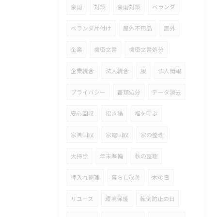
豪雨
対策
豪雨対策
ベランダ
ベランダ片付け
屋外不用品
屋外
企業
機密文書
機密文書処分
企業統合
法人統合
服
個人情報
プライバシー
書類処分
データ消去
安心回収
招き猫
福を呼ぶ
家具回収
家電回収
家の整理
大掃除
年末準備
秋の整理
押入れ整理
暮らし改善
木の日
リユース
環境保護
転倒防止の日