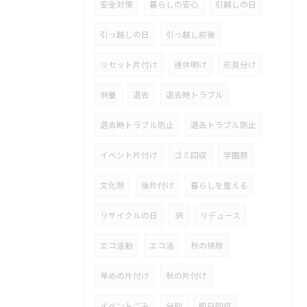
安全対策
暮らしの安心
引越しの日
引っ越しの日
引っ越し前後
リセット片付け
連休明け
形見分け
供養
退去
退去時トラブル
退去時トラブル防止
退去トラブル防止
イベント片付け
ゴミ回収
学園祭
文化祭
後片付け
暮らしを整える
リサイクルの日
3R
リデュース
エコ活動
エコ活
秋の掃除
早めの片付け
秋の片付け
イベントごみ
分別
即日回収