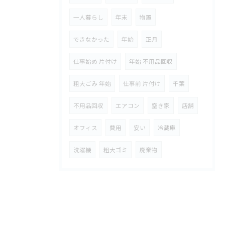
一人暮らし
年末
物置
できなかった
年始
正月
仕事始め 片付け
年始 不用品回収
粗大ごみ 年始
仕事前 片付け
千葉
不用品回収
エアコン
空き家
店舗
オフィス
費用
安い
冷蔵庫
洗濯機
粗大ゴミ
廃棄物