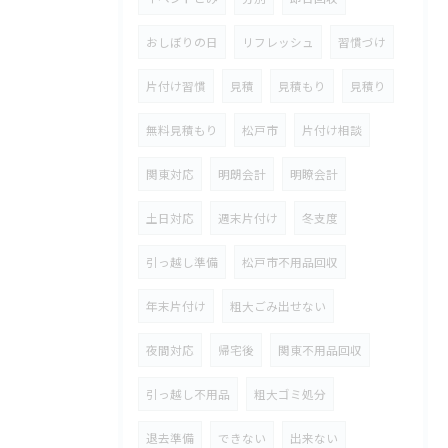
おしぼりの日
リフレッシュ
習慣づけ
片付け習慣
見積
見積もり
見積り
無料見積もり
松戸市
片付け相談
関東対応
明朗会計
明瞭会計
土日対応
週末片付け
冬支度
引っ越し準備
松戸市不用品回収
年末片付け
粗大ごみ出せない
夜間対応
帰宅後
関東不用品回収
引っ越し不用品
粗大ゴミ処分
退去準備
できない
出来ない