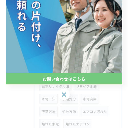
家財
家財処分
関東
東京
埼玉
神奈川
お盆
盆
帰省
片づけ
整理整頓
冷えない
故障
エアコン処分
エアコン廃棄
扇風機処分
扇風機廃棄
夏家電
リサイクル
家電リサイクル
お問い合わせはこちら
家電リサイクル法
リサイクル法
お問い合わせはこちら
家電 法
家電処分
家電廃棄
廃棄方法
処分方法
エアコン壊れた
壊れた家電
壊れたエアコン