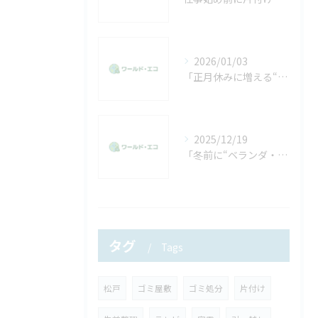
2026/01/03
「正月休みに増える“不用品回収”の相談。年末に片付けきれなかった方へ」
2025/12/19
「冬前に“ベランダ・物置”の片付けをする人が増える理由。放置した不用品は早めに処分を」
タグ
Tags
松戸
ゴミ屋敷
ゴミ処分
片付け