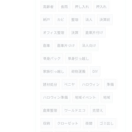
高齢者
長雨
押し入れ
押入れ
納戸
カビ
整理
法人
決算前
オフィス整理
決算
倉庫片付け
倉庫
倉庫片づけ
法人向け
単身パック
単身引っ越し
家族引っ越し
荷物運搬
DIY
建材処分
ベニヤ
ハロウィン
準備
ハロウィン準備
地域イベント
地域
倉庫整理
ワールドエコ
衣替え
収納
クローゼット
夜間
ゴミ出し