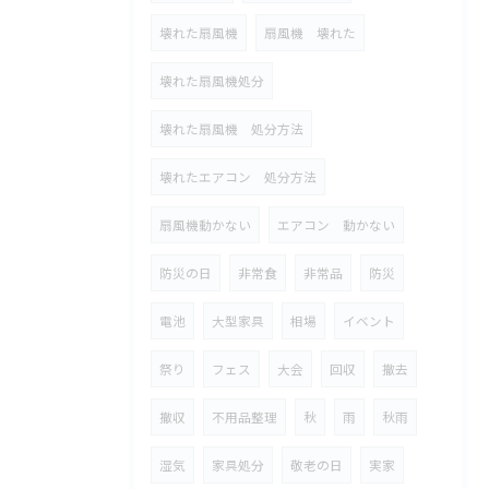
壊れた扇風機
扇風機 壊れた
壊れた扇風機処分
壊れた扇風機 処分方法
壊れたエアコン 処分方法
扇風機動かない
エアコン 動かない
防災の日
非常食
非常品
防災
電池
大型家具
相場
イベント
祭り
フェス
大会
回収
撤去
撤収
不用品整理
秋
雨
秋雨
湿気
家具処分
敬老の日
実家