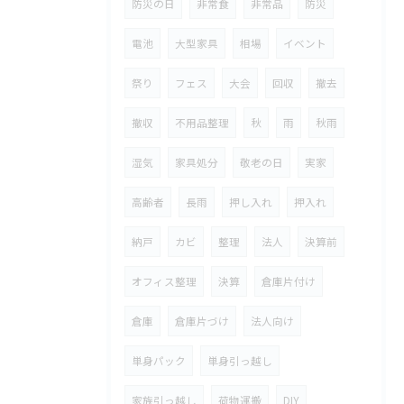
防災の日
非常食
非常品
防災
電池
大型家具
相場
イベント
祭り
フェス
大会
回収
撤去
撤収
不用品整理
秋
雨
秋雨
湿気
家具処分
敬老の日
実家
高齢者
長雨
押し入れ
押入れ
納戸
カビ
整理
法人
決算前
オフィス整理
決算
倉庫片付け
倉庫
倉庫片づけ
法人向け
単身パック
単身引っ越し
家族引っ越し
荷物運搬
DIY