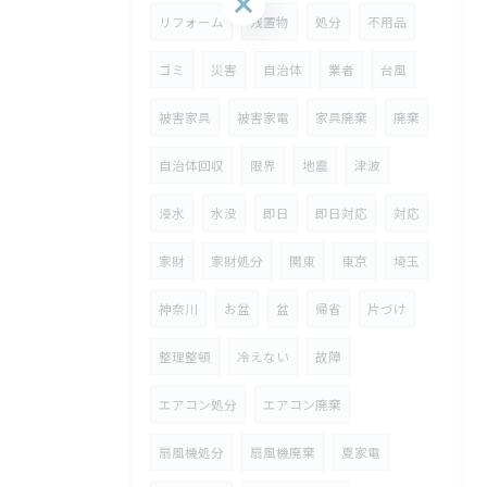
リフォーム
残置物
処分
不用品
ゴミ
災害
自治体
業者
台風
被害家具
被害家電
家具廃棄
廃棄
自治体回収
限界
地震
津波
浸水
水没
即日
即日対応
対応
家財
家財処分
関東
東京
埼玉
神奈川
お盆
盆
帰省
片づけ
整理整頓
冷えない
故障
エアコン処分
エアコン廃棄
扇風機処分
扇風機廃棄
夏家電