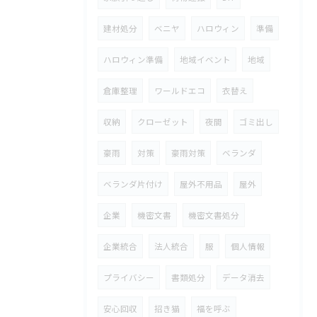
建材処分
ベニヤ
ハロウィン
準備
ハロウィン準備
地域イベント
地域
倉庫整理
ワールドエコ
衣替え
収納
クローゼット
夜間
ゴミ出し
豪雨
対策
豪雨対策
ベランダ
ベランダ片付け
屋外不用品
屋外
企業
機密文書
機密文書処分
企業統合
法人統合
服
個人情報
プライバシー
書類処分
データ消去
安心回収
招き猫
福を呼ぶ