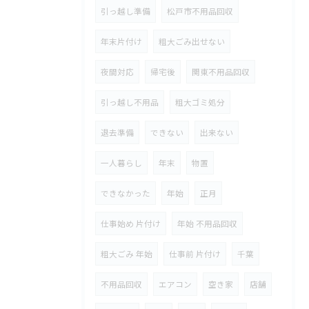
引っ越し準備
松戸市不用品回収
年末片付け
粗大ごみ出せない
夜間対応
帰宅後
関東不用品回収
引っ越し不用品
粗大ゴミ処分
退去準備
できない
出来ない
一人暮らし
年末
物置
できなかった
年始
正月
仕事始め 片付け
年始 不用品回収
粗大ごみ 年始
仕事前 片付け
千葉
不用品回収
エアコン
空き家
店舗