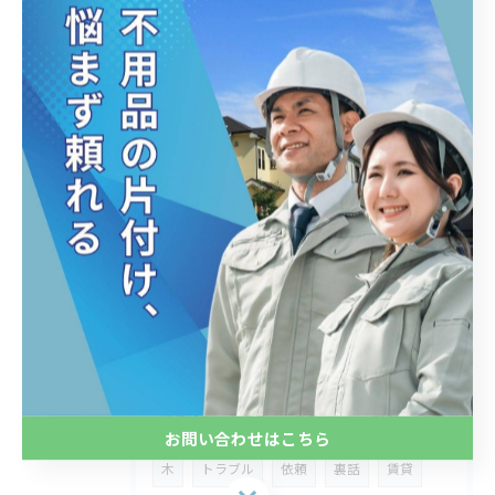
タグ
Tags
松戸
ゴミ屋敷
ゴミ処分
片付け
生前整理
テレビ
家電
引っ越し
引越し
家具
綺麗にする
部屋 綺麗
部屋 スッキリ
させる
方法
にする
粗大ごみ
遺品整理
遺品処分
遺品
やること
砂利
お問い合わせはこちら
木
トラブル
依頼
裏話
賃貸
お問い合わせはこちら