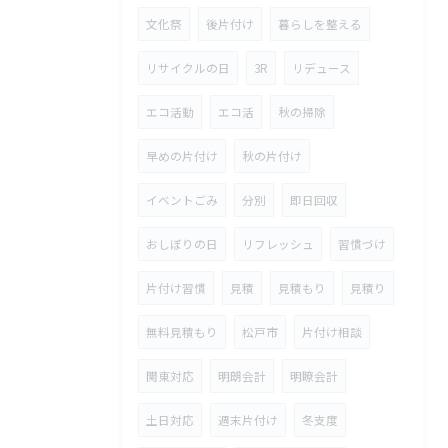
文化祭
後片付け
暮らしを整える
リサイクルの日
3R
リデュース
エコ活動
エコ活
秋の掃除
早めの片付け
秋の片付け
イベントごみ
分別
即日回収
おしぼりの日
リフレッシュ
習慣づけ
片付け習慣
見積
見積もり
見積り
無料見積もり
松戸市
片付け相談
関東対応
明朗会計
明瞭会計
土日対応
週末片付け
冬支度