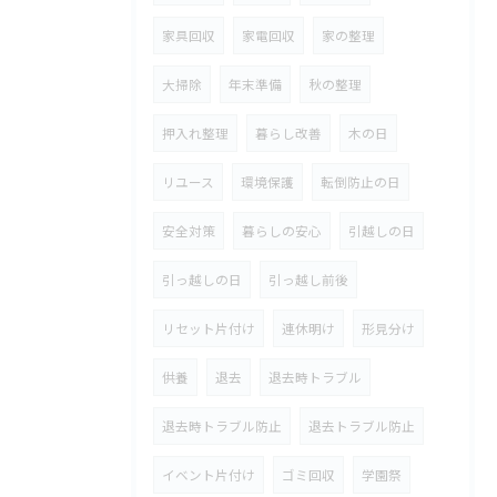
家具回収
家電回収
家の整理
大掃除
年末準備
秋の整理
押入れ整理
暮らし改善
木の日
リユース
環境保護
転倒防止の日
安全対策
暮らしの安心
引越しの日
引っ越しの日
引っ越し前後
リセット片付け
連休明け
形見分け
供養
退去
退去時トラブル
退去時トラブル防止
退去トラブル防止
イベント片付け
ゴミ回収
学園祭