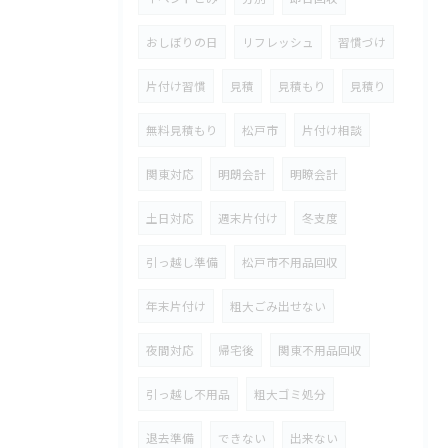
おしぼりの日
リフレッシュ
習慣づけ
片付け習慣
見積
見積もり
見積り
無料見積もり
松戸市
片付け相談
関東対応
明朗会計
明瞭会計
土日対応
週末片付け
冬支度
引っ越し準備
松戸市不用品回収
年末片付け
粗大ごみ出せない
夜間対応
帰宅後
関東不用品回収
引っ越し不用品
粗大ゴミ処分
退去準備
できない
出来ない