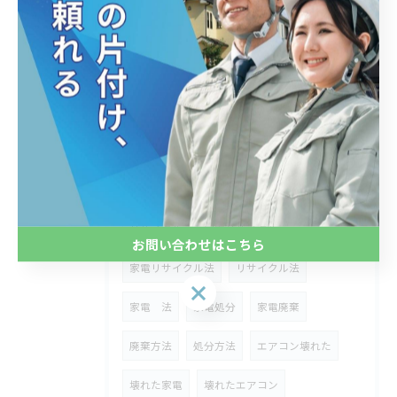
家財
家財処分
関東
東京
埼玉
神奈川
お盆
盆
帰省
片づけ
整理整頓
冷えない
故障
エアコン処分
エアコン廃棄
扇風機処分
扇風機廃棄
夏家電
リサイクル
家電リサイクル
お問い合わせはこちら
家電リサイクル法
リサイクル法
お問い合わせはこちら
家電 法
家電処分
家電廃棄
廃棄方法
処分方法
エアコン壊れた
壊れた家電
壊れたエアコン