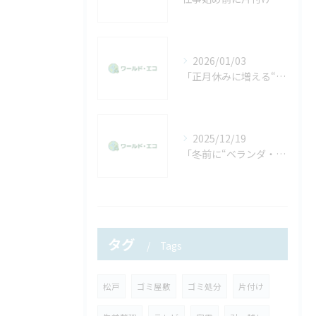
2026/01/03
「正月休みに増える“不用品回収”の相談。年末に片付けきれなかった方へ」
2025/12/19
「冬前に“ベランダ・物置”の片付けをする人が増える理由。放置した不用品は早めに処分を」
タグ
Tags
松戸
ゴミ屋敷
ゴミ処分
片付け