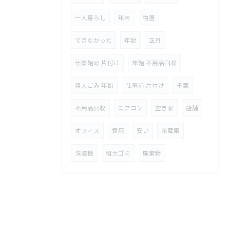
一人暮らし
年末
物置
できなかった
年始
正月
仕事始め 片付け
年始 不用品回収
粗大ごみ 年始
仕事前 片付け
千葉
不用品回収
エアコン
空き家
店舗
オフィス
費用
安い
冷蔵庫
洗濯機
粗大ゴミ
廃棄物