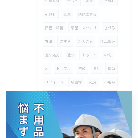
生前整理
テレビ
家電
引っ越し
引越し
家具
綺麗にする
部屋 綺麗
部屋 スッキリ
させる
方法
にする
粗大ごみ
遺品整理
遺品処分
遺品
やること
砂利
木
トラブル
依頼
裏話
賃貸
リフォーム
残置物
処分
不用品
ゴミ
災害
自治体
業者
台風
被害家具
被害家電
家具廃棄
廃棄
自治体回収
限界
地震
津波
浸水
水没
即日
即日対応
対応