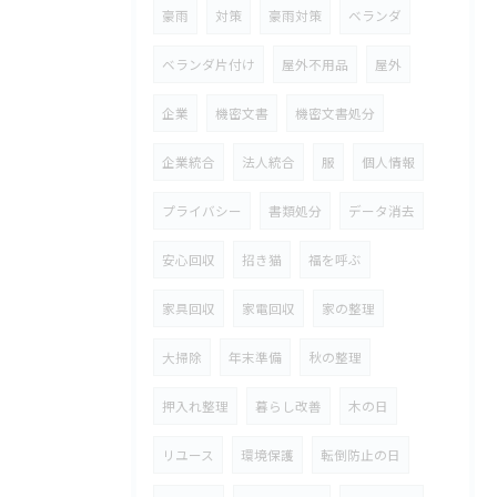
豪雨
対策
豪雨対策
ベランダ
ベランダ片付け
屋外不用品
屋外
企業
機密文書
機密文書処分
企業統合
法人統合
服
個人情報
プライバシー
書類処分
データ消去
安心回収
招き猫
福を呼ぶ
家具回収
家電回収
家の整理
大掃除
年末準備
秋の整理
押入れ整理
暮らし改善
木の日
リユース
環境保護
転倒防止の日