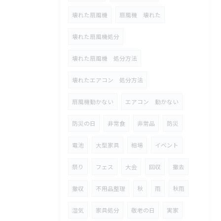
壊れた扇風機
扇風機 壊れた
壊れた扇風機処分
壊れた扇風機 処分方法
壊れたエアコン 処分方法
扇風機動かない
エアコン 動かない
防災の日
非常食
非常品
防災
電池
大型家具
相場
イベント
祭り
フェス
大会
回収
撤去
撤収
不用品整理
秋
雨
秋雨
湿気
家具処分
敬老の日
実家