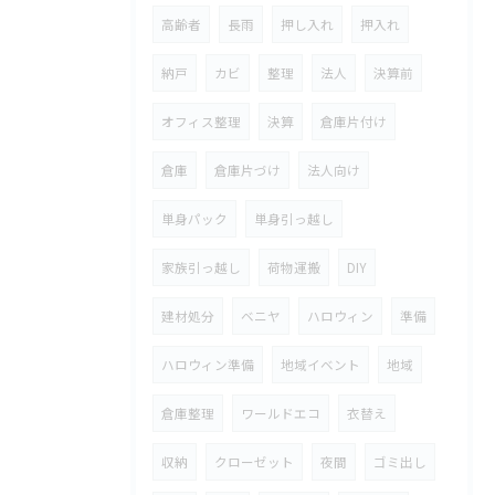
高齢者
長雨
押し入れ
押入れ
納戸
カビ
整理
法人
決算前
オフィス整理
決算
倉庫片付け
倉庫
倉庫片づけ
法人向け
単身パック
単身引っ越し
家族引っ越し
荷物運搬
DIY
建材処分
ベニヤ
ハロウィン
準備
ハロウィン準備
地域イベント
地域
倉庫整理
ワールドエコ
衣替え
収納
クローゼット
夜間
ゴミ出し