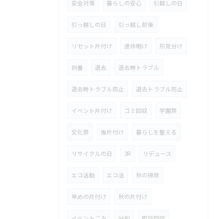
安全対策
暮らしの安心
引越しの日
引っ越しの日
引っ越し前後
リセット片付け
連休明け
形見分け
供養
退去
退去時トラブル
退去時トラブル防止
退去トラブル防止
イベント片付け
ゴミ回収
学園祭
文化祭
後片付け
暮らしを整える
リサイクルの日
3R
リデュース
エコ活動
エコ活
秋の掃除
早めの片付け
秋の片付け
イベントごみ
分別
即日回収