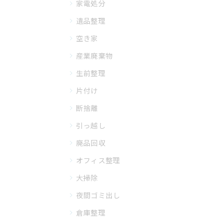
家電処分
遺品整理
空き家
産業廃棄物
生前整理
片付け
断捨離
引っ越し
廃品回収
オフィス整理
大掃除
夜間ゴミ出し
倉庫整理