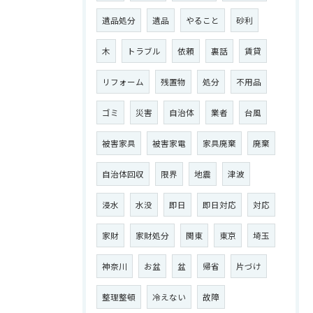
遺品処分
遺品
やること
砂利
木
トラブル
依頼
裏話
賃貸
リフォーム
残置物
処分
不用品
ゴミ
災害
自治体
業者
台風
被害家具
被害家電
家具廃棄
廃棄
自治体回収
限界
地震
津波
浸水
水没
即日
即日対応
対応
家財
家財処分
関東
東京
埼玉
神奈川
お盆
盆
帰省
片づけ
整理整頓
冷えない
故障