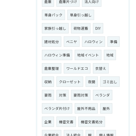
倉庫
倉庫片づけ
法人向け
単身パック
単身引っ越し
家族引っ越し
荷物運搬
DIY
建材処分
ベニヤ
ハロウィン
準備
ハロウィン準備
地域イベント
地域
倉庫整理
ワールドエコ
衣替え
収納
クローゼット
夜間
ゴミ出し
豪雨
対策
豪雨対策
ベランダ
ベランダ片付け
屋外不用品
屋外
企業
機密文書
機密文書処分
企業統合
法人統合
服
個人情報