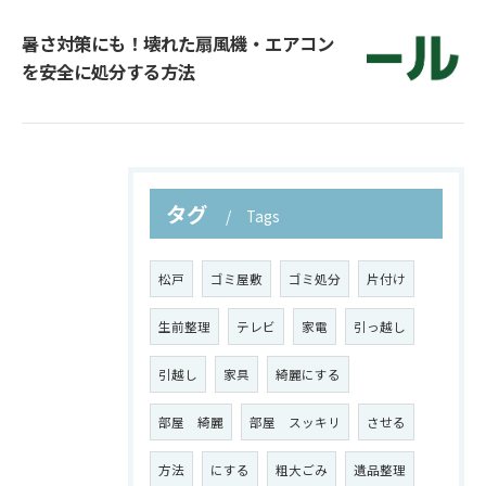
暑さ対策にも！壊れた扇風機・エアコン
を安全に処分する方法
タグ
Tags
松戸
ゴミ屋敷
ゴミ処分
片付け
生前整理
テレビ
家電
引っ越し
引越し
家具
綺麗にする
部屋 綺麗
部屋 スッキリ
させる
方法
にする
粗大ごみ
遺品整理