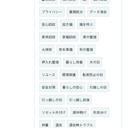
プライバシー
書類処分
データ消去
お問い合わせはこちら
安心回収
招き猫
福を呼ぶ
家具回収
家電回収
家の整理
大掃除
年末準備
秋の整理
押入れ整理
暮らし改善
木の日
リユース
環境保護
転倒防止の日
安全対策
暮らしの安心
引越しの日
引っ越しの日
引っ越し前後
リセット片付け
連休明け
形見分け
供養
退去
退去時トラブル