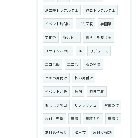
退去時トラブル防止
退去トラブル防止
イベント片付け
ゴミ回収
学園祭
文化祭
後片付け
暮らしを整える
リサイクルの日
3R
リデュース
エコ活動
エコ活
秋の掃除
早めの片付け
秋の片付け
イベントごみ
分別
即日回収
おしぼりの日
リフレッシュ
習慣づけ
片付け習慣
見積
見積もり
見積り
無料見積もり
松戸市
片付け相談