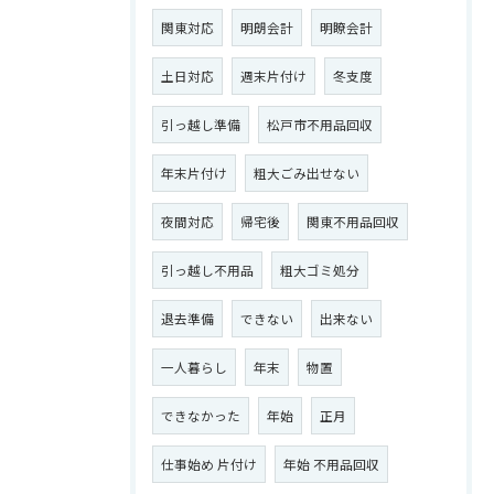
関東対応
明朗会計
明瞭会計
土日対応
週末片付け
冬支度
引っ越し準備
松戸市不用品回収
年末片付け
粗大ごみ出せない
夜間対応
帰宅後
関東不用品回収
引っ越し不用品
粗大ゴミ処分
退去準備
できない
出来ない
一人暮らし
年末
物置
できなかった
年始
正月
仕事始め 片付け
年始 不用品回収