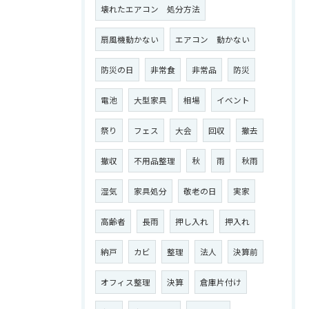
壊れたエアコン 処分方法
扇風機動かない
エアコン 動かない
防災の日
非常食
非常品
防災
電池
大型家具
相場
イベント
祭り
フェス
大会
回収
撤去
撤収
不用品整理
秋
雨
秋雨
湿気
家具処分
敬老の日
実家
高齢者
長雨
押し入れ
押入れ
納戸
カビ
整理
法人
決算前
オフィス整理
決算
倉庫片付け