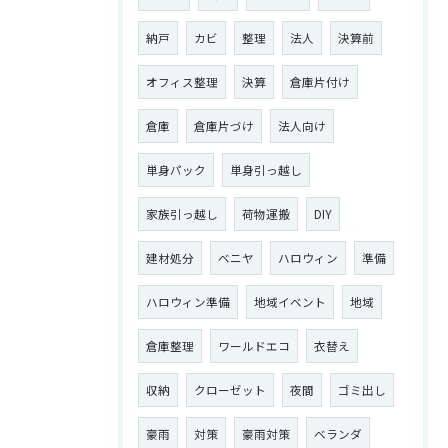
納戸
カビ
整理
法人
決算前
オフィス整理
決算
倉庫片付け
倉庫
倉庫片づけ
法人向け
単身パック
単身引っ越し
家族引っ越し
荷物運搬
DIY
建材処分
ベニヤ
ハロウィン
準備
ハロウィン準備
地域イベント
地域
倉庫整理
ワールドエコ
衣替え
収納
クローゼット
夜間
ゴミ出し
豪雨
対策
豪雨対策
ベランダ