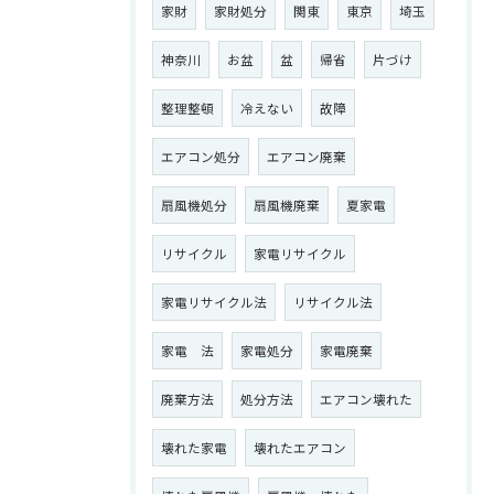
家財
家財処分
関東
東京
埼玉
神奈川
お盆
盆
帰省
片づけ
整理整頓
冷えない
故障
エアコン処分
エアコン廃棄
扇風機処分
扇風機廃棄
夏家電
リサイクル
家電リサイクル
家電リサイクル法
リサイクル法
家電 法
家電処分
家電廃棄
廃棄方法
処分方法
エアコン壊れた
壊れた家電
壊れたエアコン