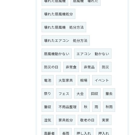
壊れた扇風機
扇風機 壊れた
壊れた扇風機処分
壊れた扇風機 処分方法
壊れたエアコン 処分方法
扇風機動かない
エアコン 動かない
防災の日
非常食
非常品
防災
電池
大型家具
相場
イベント
祭り
フェス
大会
回収
撤去
撤収
不用品整理
秋
雨
秋雨
湿気
家具処分
敬老の日
実家
高齢者
長雨
押し入れ
押入れ