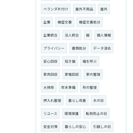
ベランダ片付け
屋外不用品
屋外
企業
機密文書
機密文書処分
お問い合わせはこちら
企業統合
法人統合
服
個人情報
プライバシー
書類処分
データ消去
安心回収
招き猫
福を呼ぶ
家具回収
家電回収
家の整理
大掃除
年末準備
秋の整理
押入れ整理
暮らし改善
木の日
リユース
環境保護
転倒防止の日
安全対策
暮らしの安心
引越しの日