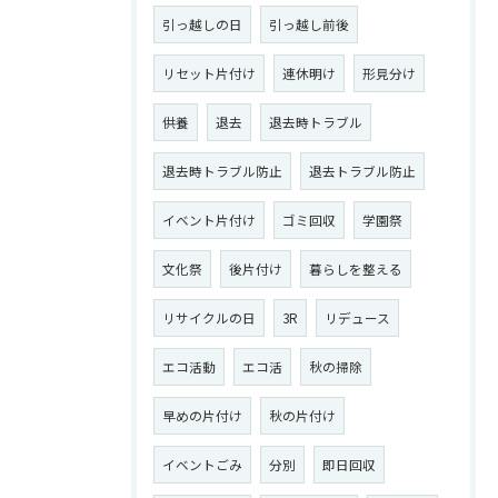
引っ越しの日
引っ越し前後
リセット片付け
連休明け
形見分け
供養
退去
退去時トラブル
退去時トラブル防止
退去トラブル防止
イベント片付け
ゴミ回収
学園祭
文化祭
後片付け
暮らしを整える
リサイクルの日
3R
リデュース
エコ活動
エコ活
秋の掃除
早めの片付け
秋の片付け
イベントごみ
分別
即日回収