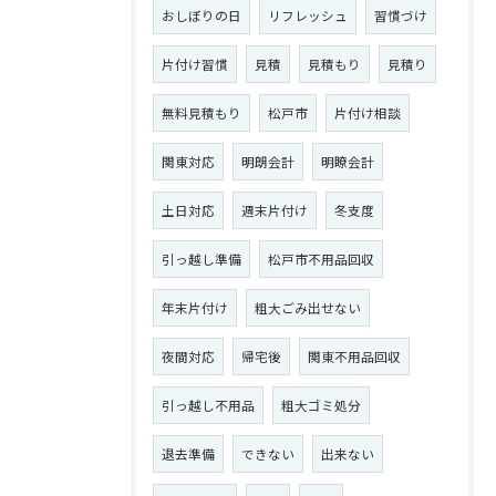
おしぼりの日
リフレッシュ
習慣づけ
片付け習慣
見積
見積もり
見積り
無料見積もり
松戸市
片付け相談
関東対応
明朗会計
明瞭会計
土日対応
週末片付け
冬支度
引っ越し準備
松戸市不用品回収
年末片付け
粗大ごみ出せない
夜間対応
帰宅後
関東不用品回収
引っ越し不用品
粗大ゴミ処分
退去準備
できない
出来ない