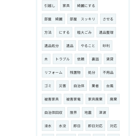
引越し
家具
綺麗にする
部屋 綺麗
部屋 スッキリ
させる
方法
にする
粗大ごみ
遺品整理
遺品処分
遺品
やること
砂利
木
トラブル
依頼
裏話
賃貸
リフォーム
残置物
処分
不用品
ゴミ
災害
自治体
業者
台風
被害家具
被害家電
家具廃棄
廃棄
自治体回収
限界
地震
津波
浸水
水没
即日
即日対応
対応