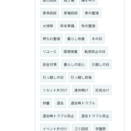
安心回収
招き猫
福を呼ぶ
家具回収
家電回収
家の整理
大掃除
年末準備
秋の整理
押入れ整理
暮らし改善
木の日
リユース
環境保護
転倒防止の日
安全対策
暮らしの安心
引越しの日
引っ越しの日
引っ越し前後
リセット片付け
連休明け
形見分け
供養
退去
退去時トラブル
退去時トラブル防止
退去トラブル防止
イベント片付け
ゴミ回収
学園祭