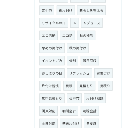
文化祭
後片付け
暮らしを整える
リサイクルの日
3R
リデュース
エコ活動
エコ活
秋の掃除
早めの片付け
秋の片付け
イベントごみ
分別
即日回収
おしぼりの日
リフレッシュ
習慣づけ
片付け習慣
見積
見積もり
見積り
無料見積もり
松戸市
片付け相談
関東対応
明朗会計
明瞭会計
土日対応
週末片付け
冬支度