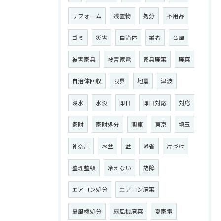
リフォーム
残置物
処分
不用品
ゴミ
災害
自治体
業者
台風
被害家具
被害家電
家具廃棄
廃棄
自治体回収
限界
地震
津波
浸水
水没
即日
即日対応
対応
家財
家財処分
関東
東京
埼玉
神奈川
お盆
盆
帰省
片づけ
整理整頓
冷えない
故障
エアコン処分
エアコン廃棄
扇風機処分
扇風機廃棄
夏家電