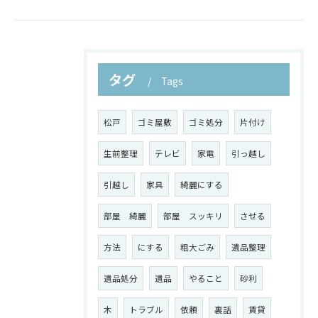
タグ
Tags
松戸
ゴミ屋敷
ゴミ処分
片付け
生前整理
テレビ
家電
引っ越し
引越し
家具
綺麗にする
部屋 綺麗
部屋 スッキリ
させる
方法
にする
粗大ごみ
遺品整理
遺品処分
遺品
やること
砂利
木
トラブル
依頼
裏話
賃貸