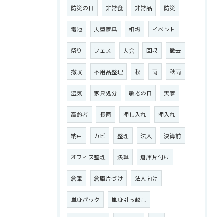
防災の日
非常食
非常品
防災
電池
大型家具
相場
イベント
祭り
フェス
大会
回収
撤去
撤収
不用品整理
秋
雨
秋雨
湿気
家具処分
敬老の日
実家
高齢者
長雨
押し入れ
押入れ
納戸
カビ
整理
法人
決算前
オフィス整理
決算
倉庫片付け
倉庫
倉庫片づけ
法人向け
単身パック
単身引っ越し