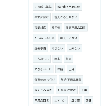
引っ越し準備
松戸市不用品回収
年末片付け
粗大ごみ出せない
夜間対応
帰宅後
関東不用品回収
引っ越し不用品
粗大ゴミ処分
退去準備
できない
出来ない
一人暮らし
年末
物置
できなかった
年始
正月
仕事始め 片付け
年始 不用品回収
粗大ごみ 年始
仕事前 片付け
千葉
不用品回収
エアコン
空き家
店舗