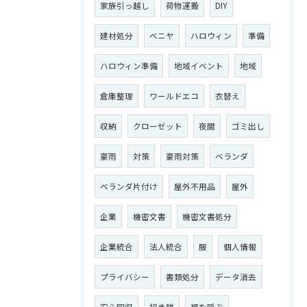
家族引っ越し
荷物運搬
DIY
建材処分
ベニヤ
ハロウィン
準備
ハロウィン準備
地域イベント
地域
倉庫整理
ワールドエコ
衣替え
収納
クローゼット
夜間
ゴミ出し
お問い合わせはこちら
豪雨
対策
豪雨対策
ベランダ
ベランダ片付け
屋外不用品
屋外
企業
機密文書
機密文書処分
企業統合
法人統合
服
個人情報
プライバシー
書類処分
データ消去