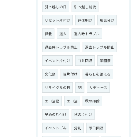
引っ越しの日
引っ越し前後
リセット片付け
連休明け
形見分け
供養
退去
退去時トラブル
退去時トラブル防止
退去トラブル防止
イベント片付け
ゴミ回収
学園祭
文化祭
後片付け
暮らしを整える
リサイクルの日
3R
リデュース
エコ活動
エコ活
秋の掃除
早めの片付け
秋の片付け
イベントごみ
分別
即日回収