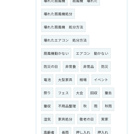
壊れた扇風機
扇風機 壊れた
壊れた扇風機処分
壊れた扇風機 処分方法
壊れたエアコン 処分方法
扇風機動かない
エアコン 動かない
防災の日
非常食
非常品
防災
電池
大型家具
相場
イベント
祭り
フェス
大会
回収
撤去
撤収
不用品整理
秋
雨
秋雨
湿気
家具処分
敬老の日
実家
高齢者
長雨
押し入れ
押入れ