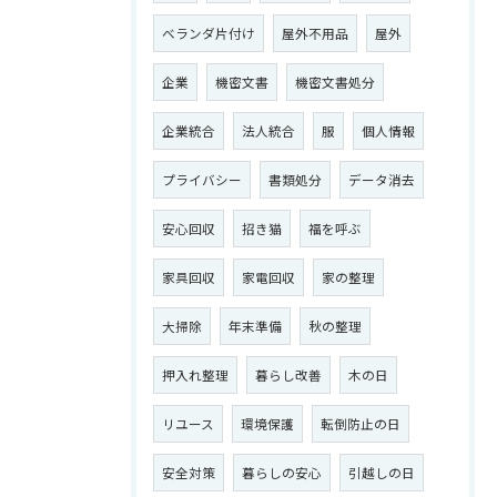
ベランダ片付け
屋外不用品
屋外
企業
機密文書
機密文書処分
お問い合わせはこちら
企業統合
法人統合
服
個人情報
プライバシー
書類処分
データ消去
安心回収
招き猫
福を呼ぶ
家具回収
家電回収
家の整理
大掃除
年末準備
秋の整理
押入れ整理
暮らし改善
木の日
リユース
環境保護
転倒防止の日
安全対策
暮らしの安心
引越しの日