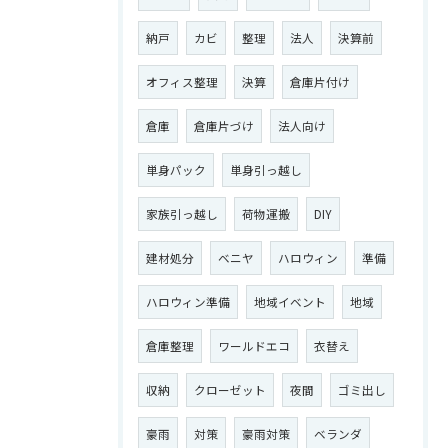
納戸
カビ
整理
法人
決算前
オフィス整理
決算
倉庫片付け
倉庫
倉庫片づけ
法人向け
単身パック
単身引っ越し
家族引っ越し
荷物運搬
DIY
建材処分
ベニヤ
ハロウィン
準備
ハロウィン準備
地域イベント
地域
倉庫整理
ワールドエコ
衣替え
収納
クローゼット
夜間
ゴミ出し
豪雨
対策
豪雨対策
ベランダ