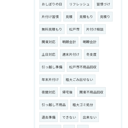
おしぼりの日
リフレッシュ
習慣づけ
片付け習慣
見積
見積もり
見積り
無料見積もり
松戸市
片付け相談
関東対応
明朗会計
明瞭会計
土日対応
週末片付け
冬支度
引っ越し準備
松戸市不用品回収
年末片付け
粗大ごみ出せない
夜間対応
帰宅後
関東不用品回収
引っ越し不用品
粗大ゴミ処分
退去準備
できない
出来ない