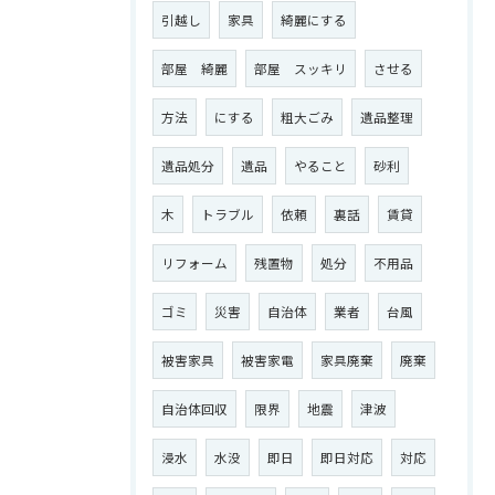
引越し
家具
綺麗にする
部屋 綺麗
部屋 スッキリ
させる
方法
にする
粗大ごみ
遺品整理
遺品処分
遺品
やること
砂利
木
トラブル
依頼
裏話
賃貸
リフォーム
残置物
処分
不用品
ゴミ
災害
自治体
業者
台風
被害家具
被害家電
家具廃棄
廃棄
自治体回収
限界
地震
津波
浸水
水没
即日
即日対応
対応