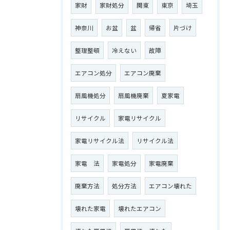
家財
家財処分
関東
東京
埼玉
神奈川
お盆
盆
帰省
片づけ
整理整頓
冷えない
故障
エアコン処分
エアコン廃棄
扇風機処分
扇風機廃棄
夏家電
リサイクル
家電リサイクル
家電リサイクル法
リサイクル法
家電 法
家電処分
家電廃棄
廃棄方法
処分方法
エアコン壊れた
壊れた家電
壊れたエアコン