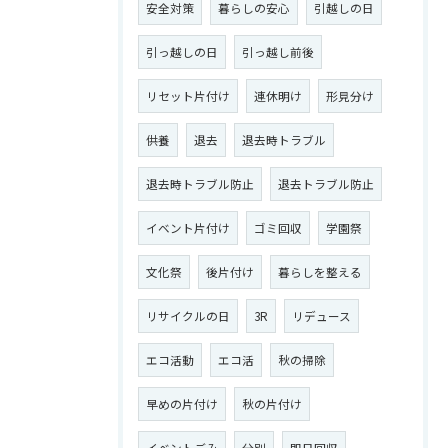
安全対策
暮らしの安心
引越しの日
引っ越しの日
引っ越し前後
リセット片付け
連休明け
形見分け
供養
退去
退去時トラブル
退去時トラブル防止
退去トラブル防止
イベント片付け
ゴミ回収
学園祭
文化祭
後片付け
暮らしを整える
リサイクルの日
3R
リデュース
エコ活動
エコ活
秋の掃除
早めの片付け
秋の片付け