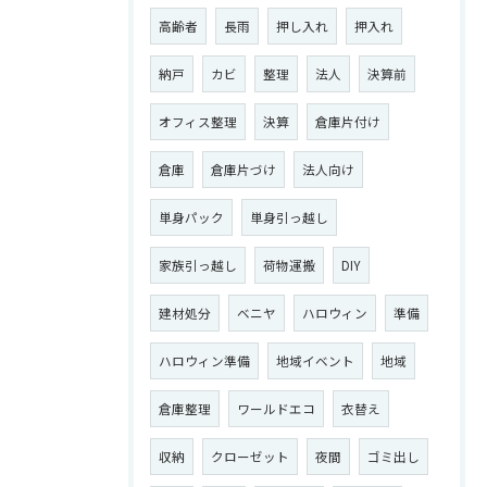
高齢者
長雨
押し入れ
押入れ
納戸
カビ
整理
法人
決算前
オフィス整理
決算
倉庫片付け
倉庫
倉庫片づけ
法人向け
単身パック
単身引っ越し
家族引っ越し
荷物運搬
DIY
建材処分
ベニヤ
ハロウィン
準備
ハロウィン準備
地域イベント
地域
倉庫整理
ワールドエコ
衣替え
収納
クローゼット
夜間
ゴミ出し