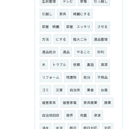
生前整理
テレビ
家電
引っ越し
引越し
家具
綺麗にする
部屋 綺麗
部屋 スッキリ
させる
方法
にする
粗大ごみ
遺品整理
遺品処分
遺品
やること
砂利
木
トラブル
依頼
裏話
賃貸
リフォーム
残置物
処分
不用品
ゴミ
災害
自治体
業者
台風
被害家具
被害家電
家具廃棄
廃棄
自治体回収
限界
地震
津波
浸水
水没
即日
即日対応
対応