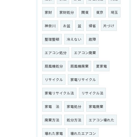
家財
家財処分
関東
東京
埼玉
神奈川
お盆
盆
帰省
片づけ
整理整頓
冷えない
故障
エアコン処分
エアコン廃棄
扇風機処分
扇風機廃棄
夏家電
リサイクル
家電リサイクル
家電リサイクル法
リサイクル法
家電 法
家電処分
家電廃棄
廃棄方法
処分方法
エアコン壊れた
壊れた家電
壊れたエアコン