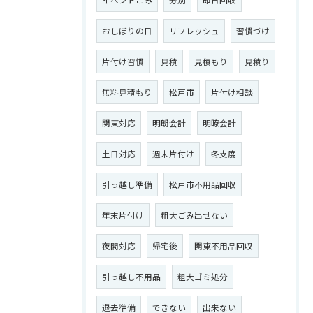
イベントごみ
分別
即日回収
おしぼりの日
リフレッシュ
習慣づけ
片付け習慣
見積
見積もり
見積り
無料見積もり
松戸市
片付け相談
関東対応
明朗会計
明瞭会計
土日対応
週末片付け
冬支度
引っ越し準備
松戸市不用品回収
年末片付け
粗大ごみ出せない
夜間対応
帰宅後
関東不用品回収
引っ越し不用品
粗大ゴミ処分
退去準備
できない
出来ない