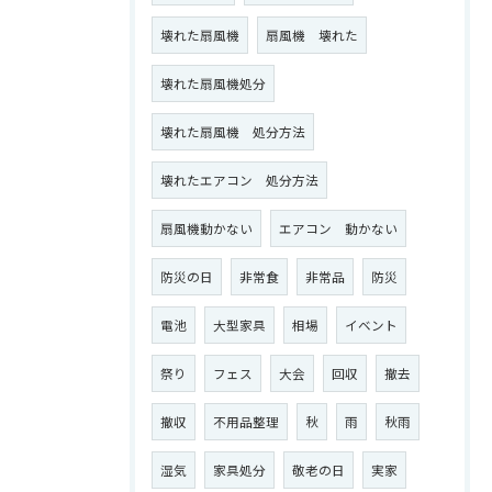
壊れた扇風機
扇風機 壊れた
壊れた扇風機処分
壊れた扇風機 処分方法
壊れたエアコン 処分方法
扇風機動かない
エアコン 動かない
防災の日
非常食
非常品
防災
電池
大型家具
相場
イベント
祭り
フェス
大会
回収
撤去
撤収
不用品整理
秋
雨
秋雨
湿気
家具処分
敬老の日
実家