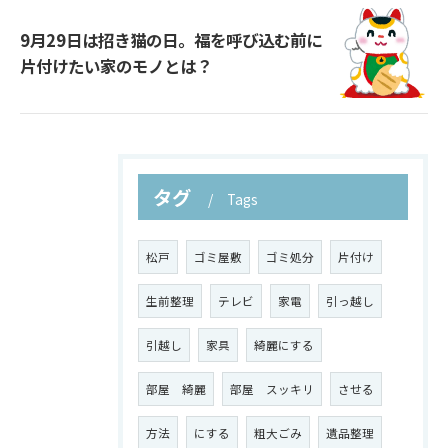
9月29日は招き猫の日。福を呼び込む前に
片付けたい家のモノとは？
タグ
Tags
松戸
ゴミ屋敷
ゴミ処分
片付け
生前整理
テレビ
家電
引っ越し
引越し
家具
綺麗にする
部屋 綺麗
部屋 スッキリ
させる
方法
にする
粗大ごみ
遺品整理