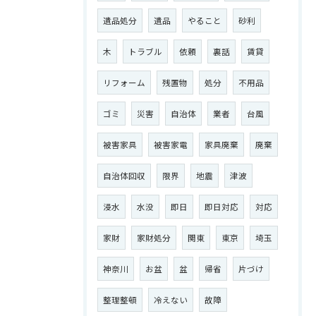
遺品処分
遺品
やること
砂利
木
トラブル
依頼
裏話
賃貸
リフォーム
残置物
処分
不用品
ゴミ
災害
自治体
業者
台風
被害家具
被害家電
家具廃棄
廃棄
自治体回収
限界
地震
津波
浸水
水没
即日
即日対応
対応
家財
家財処分
関東
東京
埼玉
神奈川
お盆
盆
帰省
片づけ
整理整頓
冷えない
故障