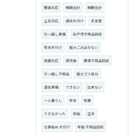
関東対応
明朗会計
明瞭会計
土日対応
週末片付け
冬支度
引っ越し準備
松戸市不用品回収
年末片付け
粗大ごみ出せない
夜間対応
帰宅後
関東不用品回収
引っ越し不用品
粗大ゴミ処分
退去準備
できない
出来ない
一人暮らし
年末
物置
できなかった
年始
正月
仕事始め 片付け
年始 不用品回収