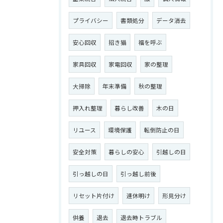
プライバシー
書類処分
データ消去
お問い合わせはこちら
安心回収
招き猫
福を呼ぶ
家具回収
家電回収
家の整理
大掃除
年末準備
秋の整理
押入れ整理
暮らし改善
木の日
リユース
環境保護
転倒防止の日
安全対策
暮らしの安心
引越しの日
引っ越しの日
引っ越し前後
リセット片付け
連休明け
形見分け
供養
退去
退去時トラブル