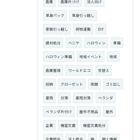
倉庫
倉庫片づけ
法人向け
単身パック
単身引っ越し
家族引っ越し
荷物運搬
DIY
建材処分
ベニヤ
ハロウィン
準備
ハロウィン準備
地域イベント
地域
倉庫整理
ワールドエコ
衣替え
収納
クローゼット
夜間
ゴミ出し
豪雨
対策
豪雨対策
ベランダ
ベランダ片付け
屋外不用品
屋外
企業
機密文書
機密文書処分
企業統合
法人統合
服
個人情報