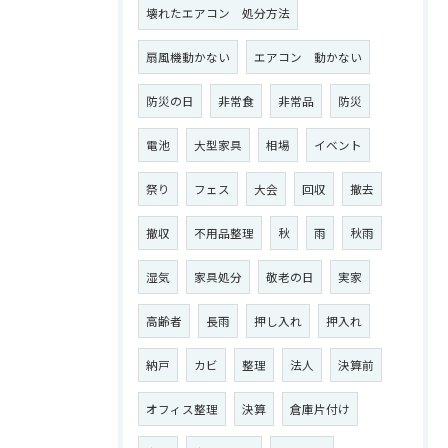
壊れたエアコン 処分方法
扇風機動かない
エアコン 動かない
防災の日
非常食
非常品
防災
電池
大型家具
相場
イベント
祭り
フェス
大会
回収
撤去
撤収
不用品整理
秋
雨
秋雨
湿気
家具処分
敬老の日
実家
高齢者
長雨
押し入れ
押入れ
納戸
カビ
整理
法人
決算前
オフィス整理
決算
倉庫片付け