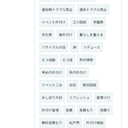
退去時トラブル防止
退去トラブル防止
イベント片付け
ゴミ回収
学園祭
文化祭
後片付け
暮らしを整える
リサイクルの日
3R
リデュース
エコ活動
エコ活
秋の掃除
早めの片付け
秋の片付け
イベントごみ
分別
即日回収
おしぼりの日
リフレッシュ
習慣づけ
片付け習慣
見積
見積もり
見積り
無料見積もり
松戸市
片付け相談