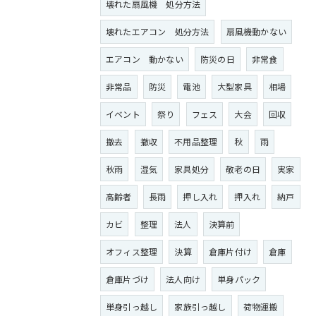
壊れた扇風機 処分方法
壊れたエアコン 処分方法
扇風機動かない
エアコン 動かない
防災の日
非常食
非常品
防災
電池
大型家具
相場
イベント
祭り
フェス
大会
回収
撤去
撤収
不用品整理
秋
雨
秋雨
湿気
家具処分
敬老の日
実家
高齢者
長雨
押し入れ
押入れ
納戸
カビ
整理
法人
決算前
オフィス整理
決算
倉庫片付け
倉庫
倉庫片づけ
法人向け
単身パック
単身引っ越し
家族引っ越し
荷物運搬