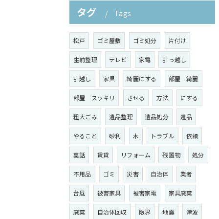
タグ
Tags
松戸
ゴミ屋敷
ゴミ処分
片付け
生前整理
テレビ
家電
引っ越し
引越し
家具
綺麗にする
部屋 綺麗
部屋 スッキリ
させる
方法
にする
粗大ごみ
遺品整理
遺品処分
遺品
やること
砂利
木
トラブル
依頼
裏話
賃貸
リフォーム
残置物
処分
不用品
ゴミ
災害
自治体
業者
台風
被害家具
被害家電
家具廃棄
廃棄
自治体回収
限界
地震
津波