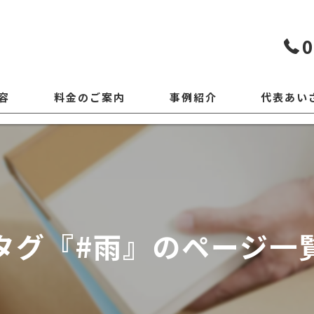
0
容
料金のご案内
事例紹介
代表あい
タグ『#雨』のページ一