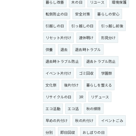
暮らし改善
木の日
リユース
環境保護
転倒防止の日
安全対策
暮らしの安心
引越しの日
引っ越しの日
引っ越し前後
リセット片付け
連休明け
形見分け
供養
退去
退去時トラブル
退去時トラブル防止
退去トラブル防止
イベント片付け
ゴミ回収
学園祭
文化祭
後片付け
暮らしを整える
リサイクルの日
3R
リデュース
エコ活動
エコ活
秋の掃除
早めの片付け
秋の片付け
イベントごみ
分別
即日回収
おしぼりの日