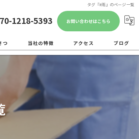
タグ『#雨』のページ一覧
70-1218-5393
お問い合わせはこちら
さつ
当社の特徴
アクセス
ブログ
遺品整理
コラム
引越し
移転
覧
片付け
ゴミ屋敷