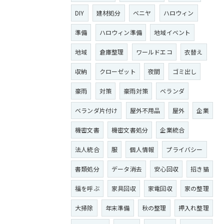
DIY
建材処分
ベニヤ
ハロウィン
準備
ハロウィン準備
地域イベント
地域
倉庫整理
ワールドエコ
衣替え
収納
クローゼット
夜間
ゴミ出し
豪雨
対策
豪雨対策
ベランダ
ベランダ片付け
屋外不用品
屋外
企業
機密文書
機密文書処分
企業統合
法人統合
服
個人情報
プライバシー
書類処分
データ消去
安心回収
招き猫
福を呼ぶ
家具回収
家電回収
家の整理
大掃除
年末準備
秋の整理
押入れ整理