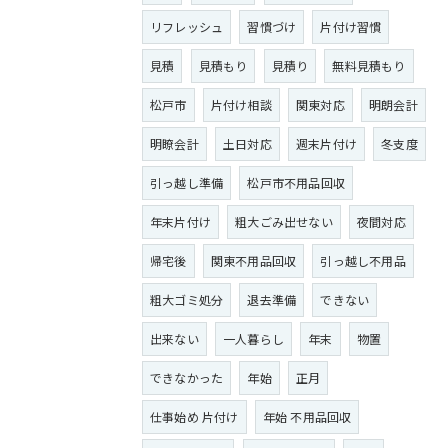
リフレッシュ
習慣づけ
片付け習慣
見積
見積もり
見積り
無料見積もり
松戸市
片付け相談
関東対応
明朗会計
明瞭会計
土日対応
週末片付け
冬支度
引っ越し準備
松戸市不用品回収
年末片付け
粗大ごみ出せない
夜間対応
帰宅後
関東不用品回収
引っ越し不用品
粗大ゴミ処分
退去準備
できない
出来ない
一人暮らし
年末
物置
できなかった
年始
正月
仕事始め 片付け
年始 不用品回収