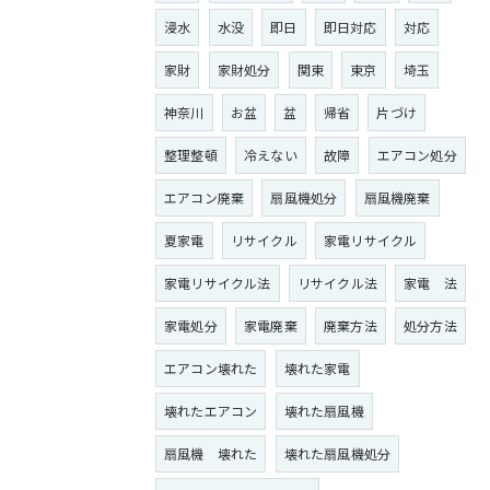
浸水
水没
即日
即日対応
対応
家財
家財処分
関東
東京
埼玉
神奈川
お盆
盆
帰省
片づけ
整理整頓
冷えない
故障
エアコン処分
エアコン廃棄
扇風機処分
扇風機廃棄
夏家電
リサイクル
家電リサイクル
家電リサイクル法
リサイクル法
家電 法
家電処分
家電廃棄
廃棄方法
処分方法
エアコン壊れた
壊れた家電
壊れたエアコン
壊れた扇風機
扇風機 壊れた
壊れた扇風機処分