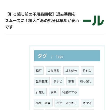
【引っ越し前の不用品回収】退去準備を
スムーズに！粗大ごみの処分は早めが安心
です
タグ
Tags
松戸
ゴミ屋敷
ゴミ処分
片付け
生前整理
テレビ
家電
引っ越し
引越し
家具
綺麗にする
部屋 綺麗
部屋 スッキリ
させる