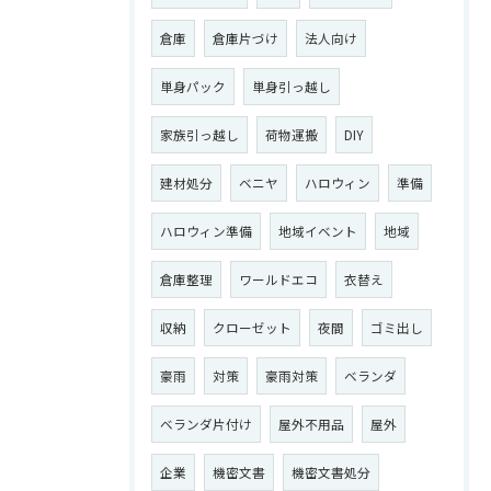
倉庫
倉庫片づけ
法人向け
単身パック
単身引っ越し
家族引っ越し
荷物運搬
DIY
建材処分
ベニヤ
ハロウィン
準備
ハロウィン準備
地域イベント
地域
倉庫整理
ワールドエコ
衣替え
収納
クローゼット
夜間
ゴミ出し
豪雨
対策
豪雨対策
ベランダ
ベランダ片付け
屋外不用品
屋外
企業
機密文書
機密文書処分