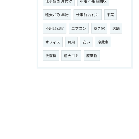
仕事始め 片付け
年始 不用品回収
粗大ごみ 年始
仕事前 片付け
千葉
不用品回収
エアコン
空き家
店舗
オフィス
費用
安い
冷蔵庫
洗濯機
粗大ゴミ
廃棄物