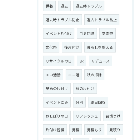
供養
退去
退去時トラブル
退去時トラブル防止
退去トラブル防止
イベント片付け
ゴミ回収
学園祭
文化祭
後片付け
暮らしを整える
リサイクルの日
3R
リデュース
エコ活動
エコ活
秋の掃除
早めの片付け
秋の片付け
イベントごみ
分別
即日回収
おしぼりの日
リフレッシュ
習慣づけ
片付け習慣
見積
見積もり
見積り