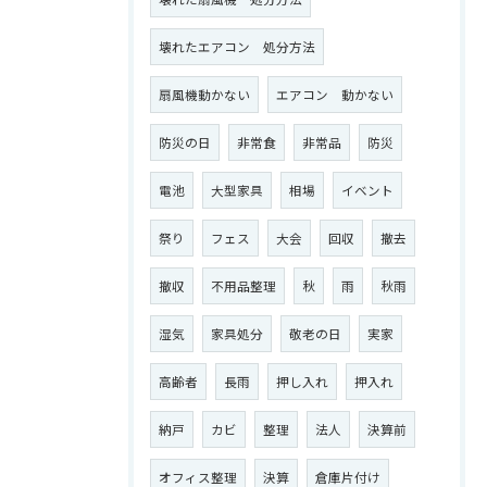
壊れたエアコン 処分方法
扇風機動かない
エアコン 動かない
防災の日
非常食
非常品
防災
電池
大型家具
相場
イベント
祭り
フェス
大会
回収
撤去
撤収
不用品整理
秋
雨
秋雨
湿気
家具処分
敬老の日
実家
高齢者
長雨
押し入れ
押入れ
納戸
カビ
整理
法人
決算前
オフィス整理
決算
倉庫片付け