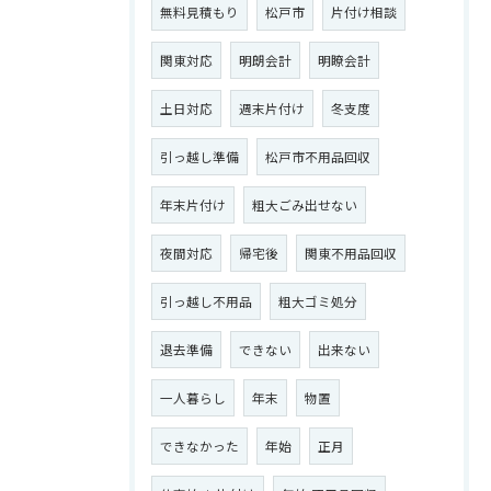
無料見積もり
松戸市
片付け相談
関東対応
明朗会計
明瞭会計
土日対応
週末片付け
冬支度
引っ越し準備
松戸市不用品回収
年末片付け
粗大ごみ出せない
夜間対応
帰宅後
関東不用品回収
引っ越し不用品
粗大ゴミ処分
退去準備
できない
出来ない
一人暮らし
年末
物置
できなかった
年始
正月