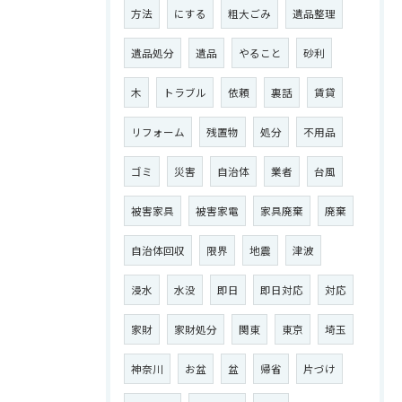
方法
にする
粗大ごみ
遺品整理
遺品処分
遺品
やること
砂利
木
トラブル
依頼
裏話
賃貸
リフォーム
残置物
処分
不用品
ゴミ
災害
自治体
業者
台風
被害家具
被害家電
家具廃棄
廃棄
自治体回収
限界
地震
津波
浸水
水没
即日
即日対応
対応
家財
家財処分
関東
東京
埼玉
神奈川
お盆
盆
帰省
片づけ