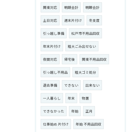
関東対応
明朗会計
明瞭会計
土日対応
週末片付け
冬支度
引っ越し準備
松戸市不用品回収
年末片付け
粗大ごみ出せない
夜間対応
帰宅後
関東不用品回収
引っ越し不用品
粗大ゴミ処分
退去準備
できない
出来ない
一人暮らし
年末
物置
できなかった
年始
正月
仕事始め 片付け
年始 不用品回収