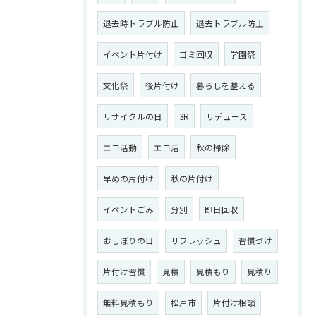
退去時トラブル防止
退去トラブル防止
イベント片付け
ゴミ回収
学園祭
文化祭
後片付け
暮らしを整える
リサイクルの日
3R
リデュース
エコ活動
エコ活
秋の掃除
早めの片付け
秋の片付け
イベントごみ
分別
即日回収
おしぼりの日
リフレッシュ
習慣づけ
片付け習慣
見積
見積もり
見積り
無料見積もり
松戸市
片付け相談