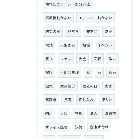
壊れたエアコン 処分方法
扇風機動かない
エアコン 動かない
防災の日
非常食
非常品
防災
電池
大型家具
相場
イベント
祭り
フェス
大会
回収
撤去
撤収
不用品整理
秋
雨
秋雨
湿気
家具処分
敬老の日
実家
高齢者
長雨
押し入れ
押入れ
納戸
カビ
整理
法人
決算前
オフィス整理
決算
倉庫片付け