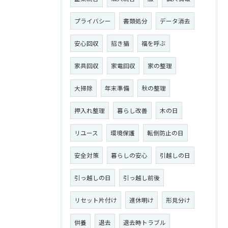
プライバシー
書類処分
データ消去
お問い合わせはこちら
安心回収
招き猫
福を呼ぶ
家具回収
家電回収
家の整理
大掃除
年末準備
秋の整理
押入れ整理
暮らし改善
木の日
リユース
環境保護
転倒防止の日
安全対策
暮らしの安心
引越しの日
引っ越しの日
引っ越し前後
リセット片付け
連休明け
形見分け
供養
退去
退去時トラブル