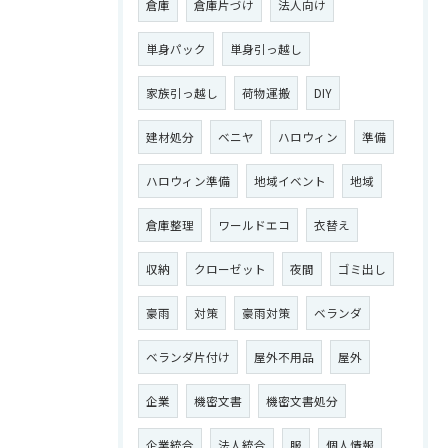
倉庫
倉庫片づけ
法人向け
単身パック
単身引っ越し
家族引っ越し
荷物運搬
DIY
建材処分
ベニヤ
ハロウィン
準備
ハロウィン準備
地域イベント
地域
倉庫整理
ワールドエコ
衣替え
収納
クローゼット
夜間
ゴミ出し
豪雨
対策
豪雨対策
ベランダ
ベランダ片付け
屋外不用品
屋外
企業
機密文書
機密文書処分
企業統合
法人統合
服
個人情報