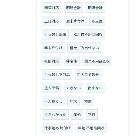
関東対応
明朗会計
明瞭会計
土日対応
週末片付け
冬支度
引っ越し準備
松戸市不用品回収
年末片付け
粗大ごみ出せない
夜間対応
帰宅後
関東不用品回収
引っ越し不用品
粗大ゴミ処分
退去準備
できない
出来ない
一人暮らし
年末
物置
できなかった
年始
正月
仕事始め 片付け
年始 不用品回収