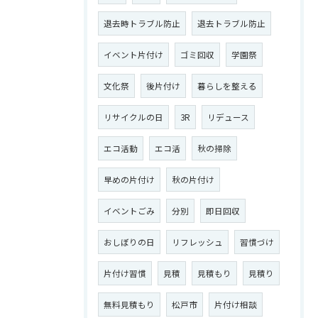
退去時トラブル防止
退去トラブル防止
イベント片付け
ゴミ回収
学園祭
文化祭
後片付け
暮らしを整える
リサイクルの日
3R
リデュース
エコ活動
エコ活
秋の掃除
早めの片付け
秋の片付け
イベントごみ
分別
即日回収
おしぼりの日
リフレッシュ
習慣づけ
片付け習慣
見積
見積もり
見積り
無料見積もり
松戸市
片付け相談