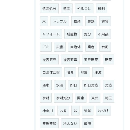
遺品処分
遺品
やること
砂利
木
トラブル
依頼
裏話
賃貸
リフォーム
残置物
処分
不用品
ゴミ
災害
自治体
業者
台風
被害家具
被害家電
家具廃棄
廃棄
自治体回収
限界
地震
津波
浸水
水没
即日
即日対応
対応
家財
家財処分
関東
東京
埼玉
神奈川
お盆
盆
帰省
片づけ
整理整頓
冷えない
故障