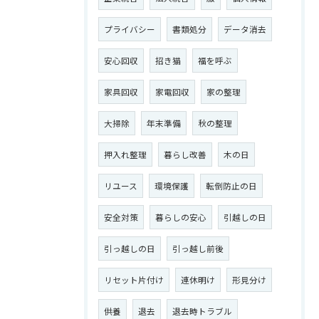
プライバシー
書類処分
データ消去
お問い合わせはこちら
安心回収
招き猫
福を呼ぶ
家具回収
家電回収
家の整理
大掃除
年末準備
秋の整理
押入れ整理
暮らし改善
木の日
リユース
環境保護
転倒防止の日
安全対策
暮らしの安心
引越しの日
引っ越しの日
引っ越し前後
リセット片付け
連休明け
形見分け
供養
退去
退去時トラブル