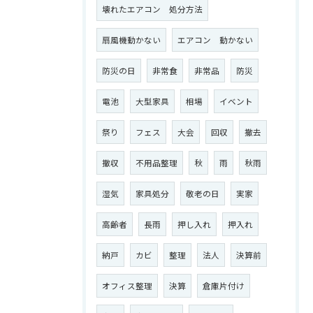
壊れたエアコン 処分方法
扇風機動かない
エアコン 動かない
防災の日
非常食
非常品
防災
電池
大型家具
相場
イベント
祭り
フェス
大会
回収
撤去
撤収
不用品整理
秋
雨
秋雨
湿気
家具処分
敬老の日
実家
高齢者
長雨
押し入れ
押入れ
納戸
カビ
整理
法人
決算前
オフィス整理
決算
倉庫片付け