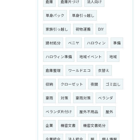
倉庫
倉庫片づけ
法人向け
単身パック
単身引っ越し
家族引っ越し
荷物運搬
DIY
建材処分
ベニヤ
ハロウィン
準備
ハロウィン準備
地域イベント
地域
倉庫整理
ワールドエコ
衣替え
収納
クローゼット
夜間
ゴミ出し
豪雨
対策
豪雨対策
ベランダ
ベランダ片付け
屋外不用品
屋外
企業
機密文書
機密文書処分
企業統合
法人統合
服
個人情報