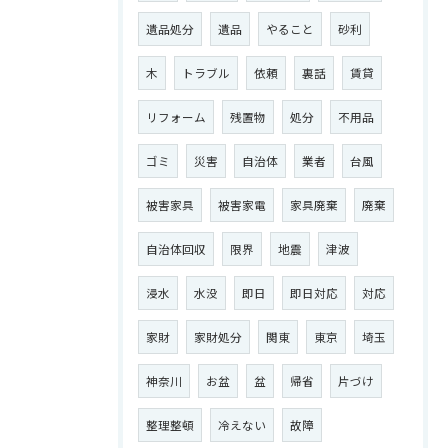
遺品処分
遺品
やること
砂利
木
トラブル
依頼
裏話
賃貸
リフォーム
残置物
処分
不用品
ゴミ
災害
自治体
業者
台風
被害家具
被害家電
家具廃棄
廃棄
自治体回収
限界
地震
津波
浸水
水没
即日
即日対応
対応
家財
家財処分
関東
東京
埼玉
神奈川
お盆
盆
帰省
片づけ
整理整頓
冷えない
故障