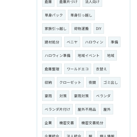
倉庫
倉庫片づけ
法人向け
単身パック
単身引っ越し
家族引っ越し
荷物運搬
DIY
建材処分
ベニヤ
ハロウィン
準備
ハロウィン準備
地域イベント
地域
倉庫整理
ワールドエコ
衣替え
収納
クローゼット
夜間
ゴミ出し
豪雨
対策
豪雨対策
ベランダ
ベランダ片付け
屋外不用品
屋外
企業
機密文書
機密文書処分
企業統合
法人統合
服
個人情報