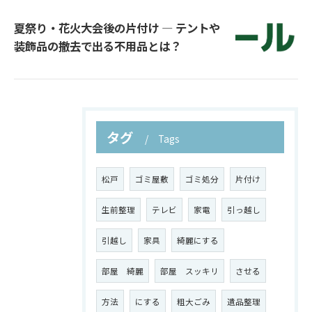
夏祭り・花火大会後の片付け ― テントや
装飾品の撤去で出る不用品とは？
タグ
Tags
松戸
ゴミ屋敷
ゴミ処分
片付け
生前整理
テレビ
家電
引っ越し
引越し
家具
綺麗にする
部屋 綺麗
部屋 スッキリ
させる
方法
にする
粗大ごみ
遺品整理