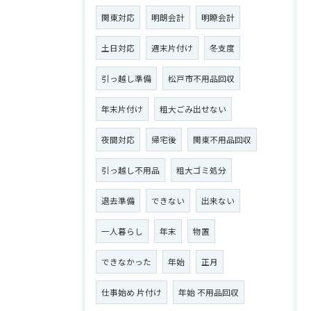
関東対応
明朗会計
明瞭会計
土日対応
週末片付け
冬支度
引っ越し準備
松戸市不用品回収
年末片付け
粗大ごみ出せない
夜間対応
帰宅後
関東不用品回収
引っ越し不用品
粗大ゴミ処分
退去準備
できない
出来ない
一人暮らし
年末
物置
できなかった
年始
正月
仕事始め 片付け
年始 不用品回収