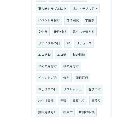
退去時トラブル防止
退去トラブル防止
イベント片付け
ゴミ回収
学園祭
文化祭
後片付け
暮らしを整える
リサイクルの日
3R
リデュース
エコ活動
エコ活
秋の掃除
早めの片付け
秋の片付け
イベントごみ
分別
即日回収
おしぼりの日
リフレッシュ
習慣づけ
片付け習慣
見積
見積もり
見積り
無料見積もり
松戸市
片付け相談