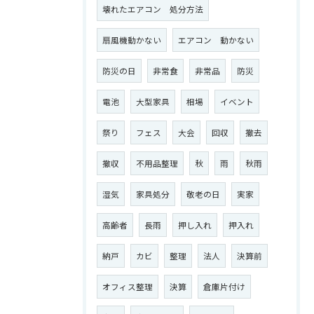
壊れたエアコン 処分方法
扇風機動かない
エアコン 動かない
防災の日
非常食
非常品
防災
電池
大型家具
相場
イベント
祭り
フェス
大会
回収
撤去
撤収
不用品整理
秋
雨
秋雨
湿気
家具処分
敬老の日
実家
高齢者
長雨
押し入れ
押入れ
納戸
カビ
整理
法人
決算前
オフィス整理
決算
倉庫片付け