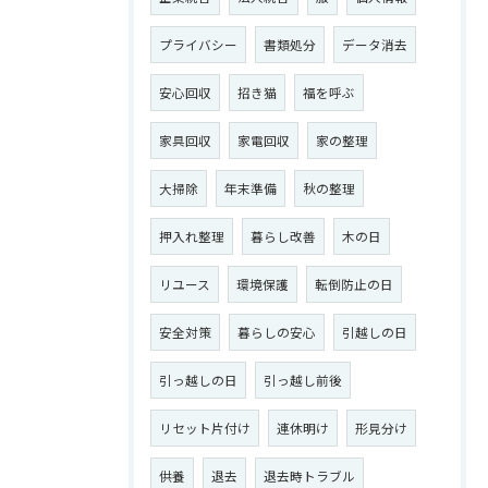
プライバシー
書類処分
データ消去
お問い合わせはこちら
安心回収
招き猫
福を呼ぶ
家具回収
家電回収
家の整理
大掃除
年末準備
秋の整理
押入れ整理
暮らし改善
木の日
リユース
環境保護
転倒防止の日
安全対策
暮らしの安心
引越しの日
引っ越しの日
引っ越し前後
リセット片付け
連休明け
形見分け
供養
退去
退去時トラブル