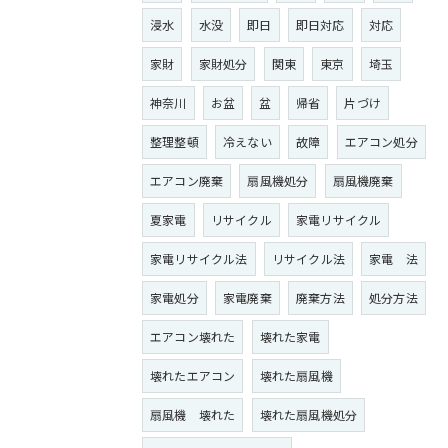
浸水
水没
即日
即日対応
対応
家財
家財処分
関東
東京
埼玉
神奈川
お盆
盆
帰省
片づけ
整理整頓
冷えない
故障
エアコン処分
エアコン廃棄
扇風機処分
扇風機廃棄
夏家電
リサイクル
家電リサイクル
家電リサイクル法
リサイクル法
家電 法
家電処分
家電廃棄
廃棄方法
処分方法
エアコン壊れた
壊れた家電
壊れたエアコン
壊れた扇風機
扇風機 壊れた
壊れた扇風機処分