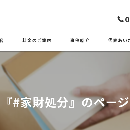
0
容
料金のご案内
事例紹介
代表あい
『#家財処分』のペー