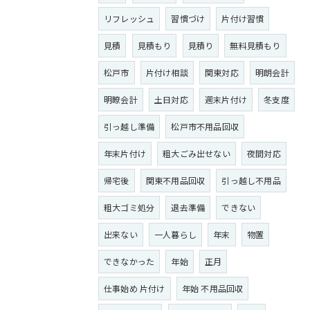
リフレッシュ
習慣づけ
片付け習慣
見積
見積もり
見積り
無料見積もり
松戸市
片付け相談
関東対応
明朗会計
明瞭会計
土日対応
週末片付け
冬支度
引っ越し準備
松戸市不用品回収
年末片付け
粗大ごみ出せない
夜間対応
帰宅後
関東不用品回収
引っ越し不用品
粗大ゴミ処分
退去準備
できない
出来ない
一人暮らし
年末
物置
できなかった
年始
正月
仕事始め 片付け
年始 不用品回収