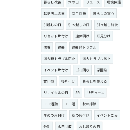
暮らし改善
木の日
リユース
環境保護
転倒防止の日
安全対策
暮らしの安心
引越しの日
引っ越しの日
引っ越し前後
リセット片付け
連休明け
形見分け
供養
退去
退去時トラブル
退去時トラブル防止
退去トラブル防止
イベント片付け
ゴミ回収
学園祭
文化祭
後片付け
暮らしを整える
リサイクルの日
3R
リデュース
エコ活動
エコ活
秋の掃除
早めの片付け
秋の片付け
イベントごみ
分別
即日回収
おしぼりの日