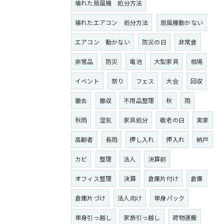
壊れた扇風機 処分方法
壊れたエアコン 処分方法
扇風機動かない
エアコン 動かない
防災の日
非常食
非常品
防災
電池
大型家具
相場
イベント
祭り
フェス
大会
回収
撤去
撤収
不用品整理
秋
雨
秋雨
湿気
家具処分
敬老の日
実家
高齢者
長雨
押し入れ
押入れ
納戸
カビ
整理
法人
決算前
オフィス整理
決算
倉庫片付け
倉庫
倉庫片づけ
法人向け
単身パック
単身引っ越し
家族引っ越し
荷物運搬