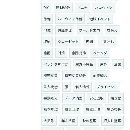
DIY
建材処分
ベニヤ
ハロウィン
準備
ハロウィン準備
地域イベント
地域
倉庫整理
ワールドエコ
衣替え
収納
クローゼット
夜間
ゴミ出し
豪雨
対策
豪雨対策
ベランダ
ベランダ片付け
屋外不用品
屋外
企業
機密文書
機密文書処分
企業統合
法人統合
服
個人情報
プライバシー
書類処分
データ消去
安心回収
招き猫
福を呼ぶ
家具回収
家電回収
家の整理
大掃除
年末準備
秋の整理
押入れ整理