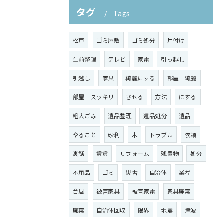
タグ
Tags
松戸
ゴミ屋敷
ゴミ処分
片付け
生前整理
テレビ
家電
引っ越し
引越し
家具
綺麗にする
部屋 綺麗
部屋 スッキリ
させる
方法
にする
粗大ごみ
遺品整理
遺品処分
遺品
やること
砂利
木
トラブル
依頼
裏話
賃貸
リフォーム
残置物
処分
不用品
ゴミ
災害
自治体
業者
台風
被害家具
被害家電
家具廃棄
廃棄
自治体回収
限界
地震
津波