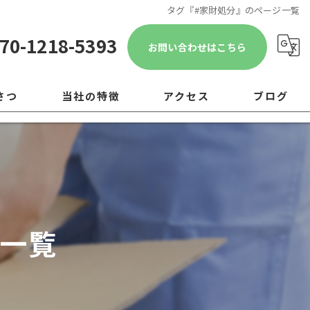
タグ『#家財処分』のページ一覧
70-1218-5393
お問い合わせはこちら
さつ
当社の特徴
アクセス
ブログ
遺品整理
コラム
引越し
移転
ジ一覧
片付け
ゴミ屋敷