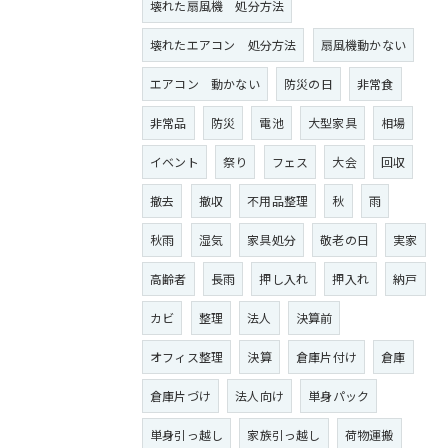
壊れた扇風機 処分方法
壊れたエアコン 処分方法
扇風機動かない
エアコン 動かない
防災の日
非常食
非常品
防災
電池
大型家具
相場
イベント
祭り
フェス
大会
回収
撤去
撤収
不用品整理
秋
雨
秋雨
湿気
家具処分
敬老の日
実家
高齢者
長雨
押し入れ
押入れ
納戸
カビ
整理
法人
決算前
オフィス整理
決算
倉庫片付け
倉庫
倉庫片づけ
法人向け
単身パック
単身引っ越し
家族引っ越し
荷物運搬