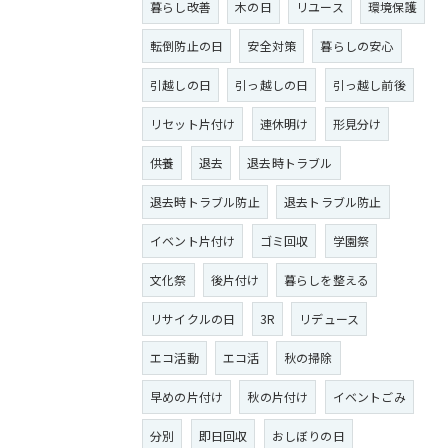
暮らし改善
木の日
リユース
環境保護
転倒防止の日
安全対策
暮らしの安心
引越しの日
引っ越しの日
引っ越し前後
リセット片付け
連休明け
形見分け
供養
退去
退去時トラブル
退去時トラブル防止
退去トラブル防止
イベント片付け
ゴミ回収
学園祭
文化祭
後片付け
暮らしを整える
リサイクルの日
3R
リデュース
エコ活動
エコ活
秋の掃除
早めの片付け
秋の片付け
イベントごみ
分別
即日回収
おしぼりの日