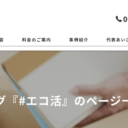
0
容
料金のご案内
事例紹介
代表あい
グ『#エコ活』のページ