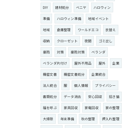
DIY
建材処分
ベニヤ
ハロウィン
準備
ハロウィン準備
地域イベント
地域
倉庫整理
ワールドエコ
衣替え
収納
クローゼット
夜間
ゴミ出し
豪雨
対策
豪雨対策
ベランダ
ベランダ片付け
屋外不用品
屋外
企業
機密文書
機密文書処分
企業統合
法人統合
服
個人情報
プライバシー
書類処分
データ消去
安心回収
招き猫
福を呼ぶ
家具回収
家電回収
家の整理
大掃除
年末準備
秋の整理
押入れ整理