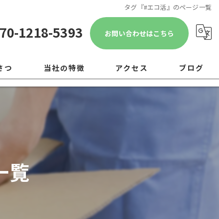
タグ『#エコ活』のページ一覧
70-1218-5393
お問い合わせはこちら
さつ
当社の特徴
アクセス
ブログ
遺品整理
コラム
引越し
移転
一覧
片付け
ゴミ屋敷