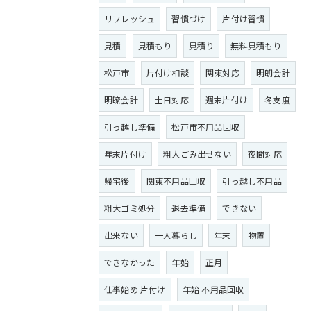
リフレッシュ
習慣づけ
片付け習慣
見積
見積もり
見積り
無料見積もり
松戸市
片付け相談
関東対応
明朗会計
明瞭会計
土日対応
週末片付け
冬支度
引っ越し準備
松戸市不用品回収
年末片付け
粗大ごみ出せない
夜間対応
帰宅後
関東不用品回収
引っ越し不用品
粗大ゴミ処分
退去準備
できない
出来ない
一人暮らし
年末
物置
できなかった
年始
正月
仕事始め 片付け
年始 不用品回収