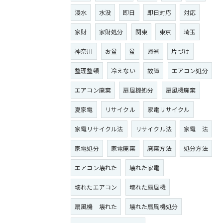
浸水
水没
即日
即日対応
対応
家財
家財処分
関東
東京
埼玉
神奈川
お盆
盆
帰省
片づけ
整理整頓
冷えない
故障
エアコン処分
エアコン廃棄
扇風機処分
扇風機廃棄
夏家電
リサイクル
家電リサイクル
家電リサイクル法
リサイクル法
家電 法
家電処分
家電廃棄
廃棄方法
処分方法
エアコン壊れた
壊れた家電
壊れたエアコン
壊れた扇風機
扇風機 壊れた
壊れた扇風機処分