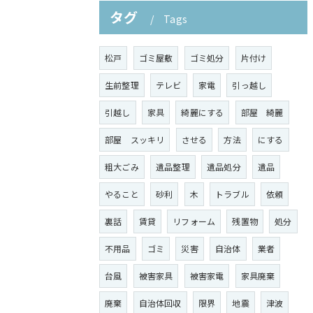
タグ
Tags
松戸
ゴミ屋敷
ゴミ処分
片付け
生前整理
テレビ
家電
引っ越し
引越し
家具
綺麗にする
部屋 綺麗
部屋 スッキリ
させる
方法
にする
粗大ごみ
遺品整理
遺品処分
遺品
やること
砂利
木
トラブル
依頼
裏話
賃貸
リフォーム
残置物
処分
不用品
ゴミ
災害
自治体
業者
台風
被害家具
被害家電
家具廃棄
廃棄
自治体回収
限界
地震
津波