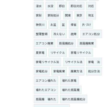
浸水
水没
即日
即日対応
対応
家財
家財処分
関東
東京
埼玉
神奈川
お盆
盆
帰省
片づけ
整理整頓
冷えない
故障
エアコン処分
エアコン廃棄
扇風機処分
扇風機廃棄
夏家電
リサイクル
家電リサイクル
家電リサイクル法
リサイクル法
家電 法
家電処分
家電廃棄
廃棄方法
処分方法
エアコン壊れた
壊れた家電
壊れたエアコン
壊れた扇風機
扇風機 壊れた
壊れた扇風機処分