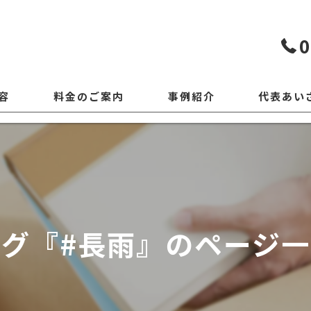
0
容
料金のご案内
事例紹介
代表あい
タグ『#長雨』のページ一