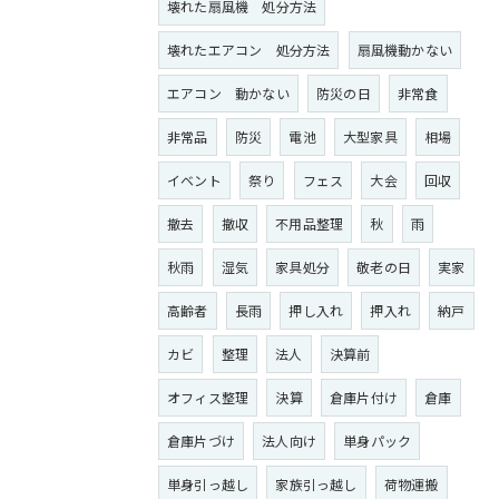
壊れた扇風機 処分方法
壊れたエアコン 処分方法
扇風機動かない
エアコン 動かない
防災の日
非常食
非常品
防災
電池
大型家具
相場
イベント
祭り
フェス
大会
回収
撤去
撤収
不用品整理
秋
雨
秋雨
湿気
家具処分
敬老の日
実家
高齢者
長雨
押し入れ
押入れ
納戸
カビ
整理
法人
決算前
オフィス整理
決算
倉庫片付け
倉庫
倉庫片づけ
法人向け
単身パック
単身引っ越し
家族引っ越し
荷物運搬