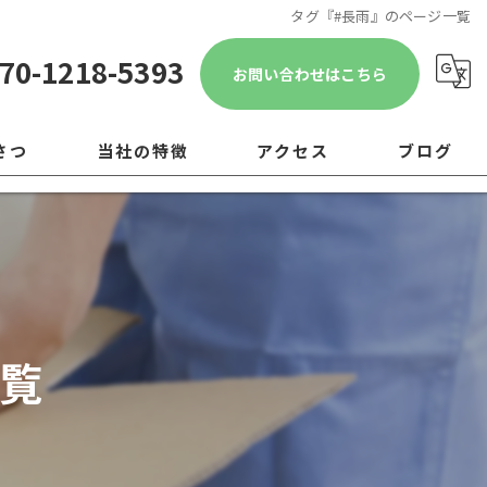
タグ『#長雨』のページ一覧
70-1218-5393
お問い合わせはこちら
さつ
当社の特徴
アクセス
ブログ
遺品整理
コラム
引越し
移転
覧
片付け
ゴミ屋敷