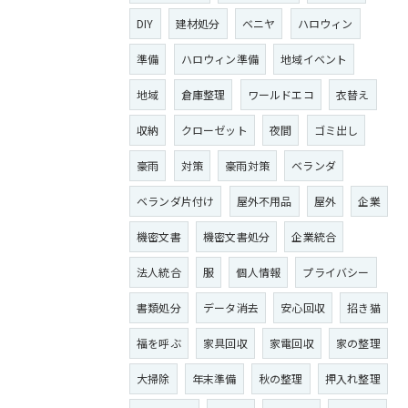
DIY
建材処分
ベニヤ
ハロウィン
準備
ハロウィン準備
地域イベント
地域
倉庫整理
ワールドエコ
衣替え
収納
クローゼット
夜間
ゴミ出し
豪雨
対策
豪雨対策
ベランダ
ベランダ片付け
屋外不用品
屋外
企業
機密文書
機密文書処分
企業統合
法人統合
服
個人情報
プライバシー
書類処分
データ消去
安心回収
招き猫
福を呼ぶ
家具回収
家電回収
家の整理
大掃除
年末準備
秋の整理
押入れ整理