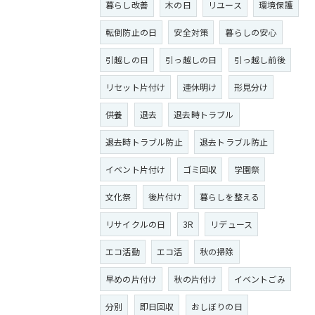
暮らし改善
木の日
リユース
環境保護
転倒防止の日
安全対策
暮らしの安心
引越しの日
引っ越しの日
引っ越し前後
リセット片付け
連休明け
形見分け
供養
退去
退去時トラブル
退去時トラブル防止
退去トラブル防止
イベント片付け
ゴミ回収
学園祭
文化祭
後片付け
暮らしを整える
リサイクルの日
3R
リデュース
エコ活動
エコ活
秋の掃除
早めの片付け
秋の片付け
イベントごみ
分別
即日回収
おしぼりの日