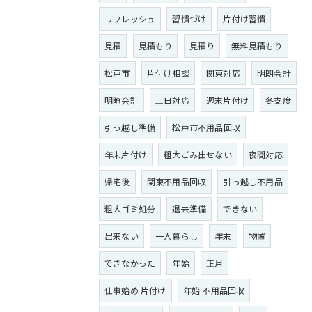
リフレッシュ
習慣づけ
片付け習慣
見積
見積もり
見積り
無料見積もり
松戸市
片付け相談
関東対応
明朗会計
明瞭会計
土日対応
週末片付け
冬支度
引っ越し準備
松戸市不用品回収
年末片付け
粗大ごみ出せない
夜間対応
帰宅後
関東不用品回収
引っ越し不用品
粗大ゴミ処分
退去準備
できない
出来ない
一人暮らし
年末
物置
できなかった
年始
正月
仕事始め 片付け
年始 不用品回収