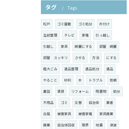
タグ
Tags
松戸
ゴミ屋敷
ゴミ処分
片付け
生前整理
テレビ
家電
引っ越し
引越し
家具
綺麗にする
部屋 綺麗
部屋 スッキリ
させる
方法
にする
粗大ごみ
遺品整理
遺品処分
遺品
やること
砂利
木
トラブル
依頼
裏話
賃貸
リフォーム
残置物
処分
不用品
ゴミ
災害
自治体
業者
台風
被害家具
被害家電
家具廃棄
廃棄
自治体回収
限界
地震
津波