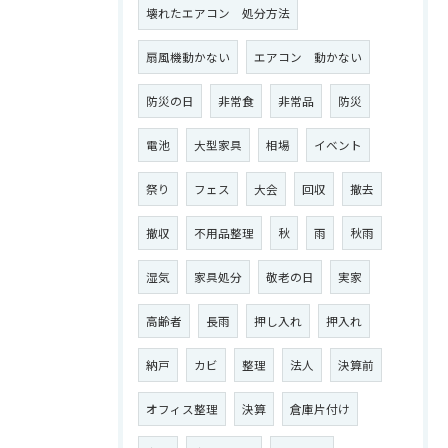
壊れたエアコン 処分方法
扇風機動かない
エアコン 動かない
防災の日
非常食
非常品
防災
電池
大型家具
相場
イベント
祭り
フェス
大会
回収
撤去
撤収
不用品整理
秋
雨
秋雨
湿気
家具処分
敬老の日
実家
高齢者
長雨
押し入れ
押入れ
納戸
カビ
整理
法人
決算前
オフィス整理
決算
倉庫片付け