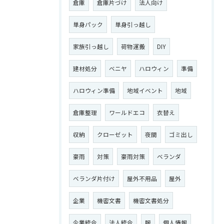
倉庫
倉庫片づけ
法人向け
単身パック
単身引っ越し
家族引っ越し
荷物運搬
DIY
建材処分
ベニヤ
ハロウィン
準備
ハロウィン準備
地域イベント
地域
倉庫整理
ワールドエコ
衣替え
収納
クローゼット
夜間
ゴミ出し
豪雨
対策
豪雨対策
ベランダ
ベランダ片付け
屋外不用品
屋外
企業
機密文書
機密文書処分
企業統合
法人統合
服
個人情報