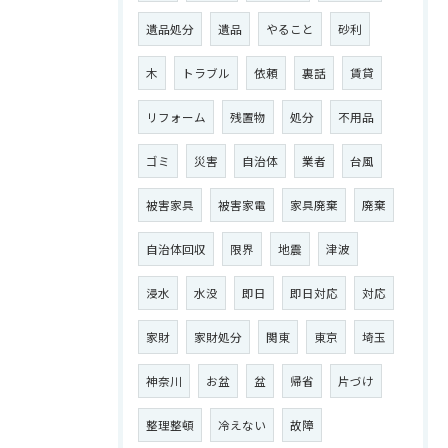
遺品処分
遺品
やること
砂利
木
トラブル
依頼
裏話
賃貸
リフォーム
残置物
処分
不用品
ゴミ
災害
自治体
業者
台風
被害家具
被害家電
家具廃棄
廃棄
自治体回収
限界
地震
津波
浸水
水没
即日
即日対応
対応
家財
家財処分
関東
東京
埼玉
神奈川
お盆
盆
帰省
片づけ
整理整頓
冷えない
故障