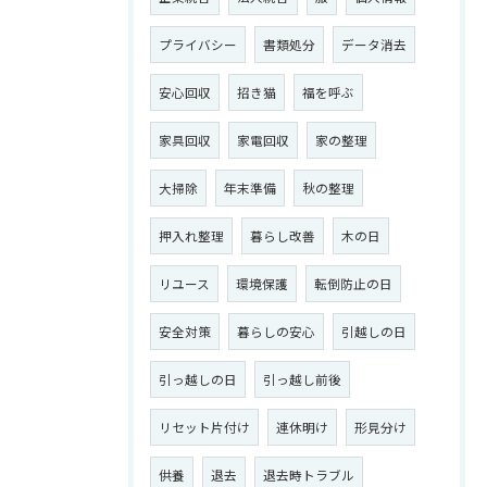
プライバシー
書類処分
データ消去
お問い合わせはこちら
安心回収
招き猫
福を呼ぶ
家具回収
家電回収
家の整理
大掃除
年末準備
秋の整理
押入れ整理
暮らし改善
木の日
リユース
環境保護
転倒防止の日
安全対策
暮らしの安心
引越しの日
引っ越しの日
引っ越し前後
リセット片付け
連休明け
形見分け
供養
退去
退去時トラブル