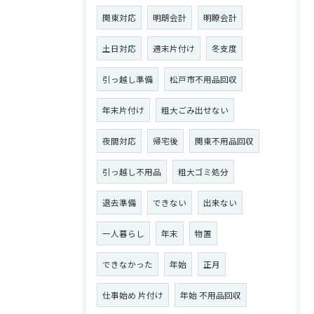
関東対応
明朗会計
明瞭会計
土日対応
週末片付け
冬支度
引っ越し準備
松戸市不用品回収
年末片付け
粗大ごみ出せない
夜間対応
帰宅後
関東不用品回収
引っ越し不用品
粗大ゴミ処分
退去準備
できない
出来ない
一人暮らし
年末
物置
できなかった
年始
正月
仕事始め 片付け
年始 不用品回収