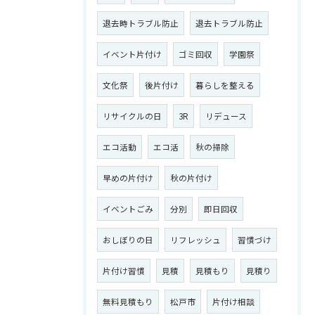
退去時トラブル防止
退去トラブル防止
イベント片付け
ゴミ回収
学園祭
文化祭
後片付け
暮らしを整える
リサイクルの日
3R
リデュース
エコ活動
エコ活
秋の掃除
早めの片付け
秋の片付け
イベントごみ
分別
即日回収
おしぼりの日
リフレッシュ
習慣づけ
片付け習慣
見積
見積もり
見積り
無料見積もり
松戸市
片付け相談