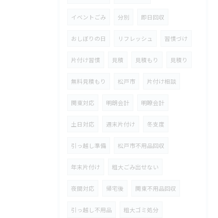
イベントごみ
分別
即日回収
おしぼりの日
リフレッシュ
習慣づけ
片付け習慣
見積
見積もり
見積り
無料見積もり
松戸市
片付け相談
関東対応
明朗会計
明瞭会計
土日対応
週末片付け
冬支度
引っ越し準備
松戸市不用品回収
年末片付け
粗大ごみ出せない
夜間対応
帰宅後
関東不用品回収
引っ越し不用品
粗大ゴミ処分