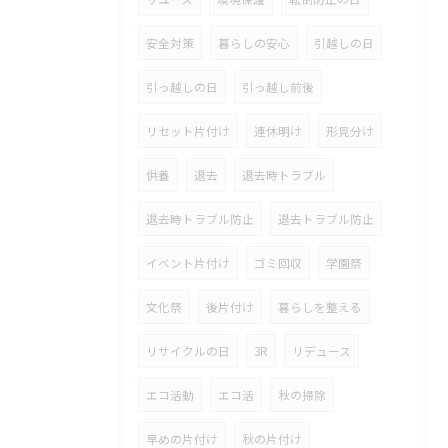
安全対策
暮らしの安心
引越しの日
引っ越しの日
引っ越し前後
リセット片付け
連休明け
形見分け
供養
退去
退去時トラブル
退去時トラブル防止
退去トラブル防止
イベント片付け
ゴミ回収
学園祭
文化祭
後片付け
暮らしを整える
リサイクルの日
3R
リデュース
エコ活動
エコ活
秋の掃除
早めの片付け
秋の片付け