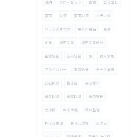
収納
クローゼット
夜間
ゴミ出し
豪雨
対策
豪雨対策
ベランダ
ベランダ片付け
屋外不用品
屋外
企業
機密文書
機密文書処分
企業統合
法人統合
服
個人情報
プライバシー
書類処分
データ消去
安心回収
招き猫
福を呼ぶ
家具回収
家電回収
家の整理
大掃除
年末準備
秋の整理
押入れ整理
暮らし改善
木の日
リユース
環境保護
転倒防止の日