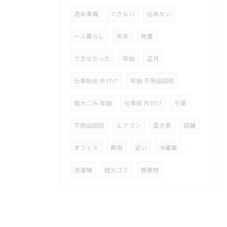
退去準備
できない
出来ない
一人暮らし
年末
物置
できなかった
年始
正月
仕事始め 片付け
年始 不用品回収
粗大ごみ 年始
仕事前 片付け
千葉
不用品回収
エアコン
空き家
店舗
オフィス
費用
安い
冷蔵庫
洗濯機
粗大ゴミ
廃棄物