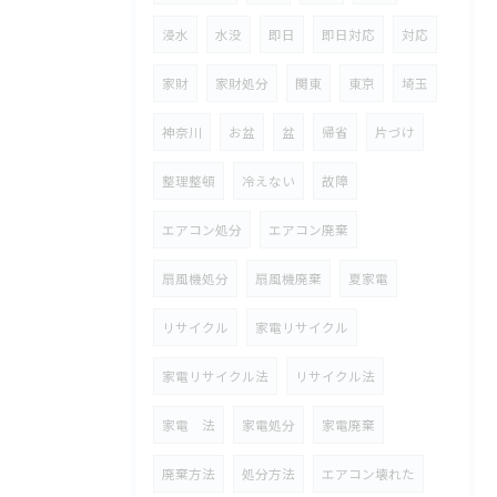
浸水
水没
即日
即日対応
対応
家財
家財処分
関東
東京
埼玉
神奈川
お盆
盆
帰省
片づけ
整理整頓
冷えない
故障
エアコン処分
エアコン廃棄
扇風機処分
扇風機廃棄
夏家電
リサイクル
家電リサイクル
家電リサイクル法
リサイクル法
家電 法
家電処分
家電廃棄
廃棄方法
処分方法
エアコン壊れた