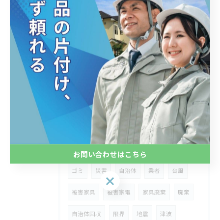
生前整理
テレビ
家電
引っ越し
引越し
家具
綺麗にする
部屋 綺麗
部屋 スッキリ
させる
方法
にする
粗大ごみ
遺品整理
遺品処分
遺品
やること
砂利
木
トラブル
依頼
裏話
賃貸
リフォーム
残置物
処分
不用品
お問い合わせはこちら
ゴミ
災害
自治体
業者
台風
お問い合わせはこちら
被害家具
被害家電
家具廃棄
廃棄
自治体回収
限界
地震
津波