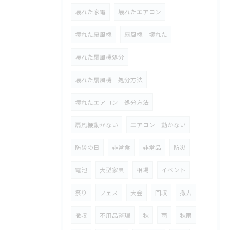
壊れた家電
壊れたエアコン
壊れた扇風機
扇風機 壊れた
壊れた扇風機処分
壊れた扇風機 処分方法
壊れたエアコン 処分方法
扇風機動かない
エアコン 動かない
防災の日
非常食
非常品
防災
電池
大型家具
相場
イベント
祭り
フェス
大会
回収
撤去
撤収
不用品整理
秋
雨
秋雨