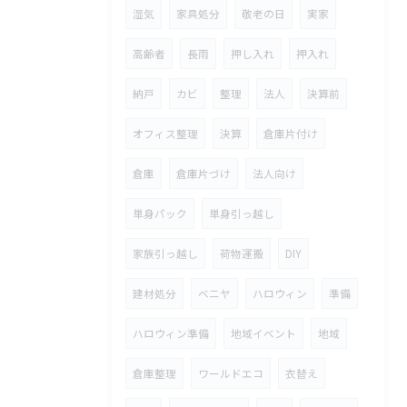
湿気
家具処分
敬老の日
実家
高齢者
長雨
押し入れ
押入れ
納戸
カビ
整理
法人
決算前
オフィス整理
決算
倉庫片付け
倉庫
倉庫片づけ
法人向け
単身パック
単身引っ越し
家族引っ越し
荷物運搬
DIY
建材処分
ベニヤ
ハロウィン
準備
ハロウィン準備
地域イベント
地域
倉庫整理
ワールドエコ
衣替え